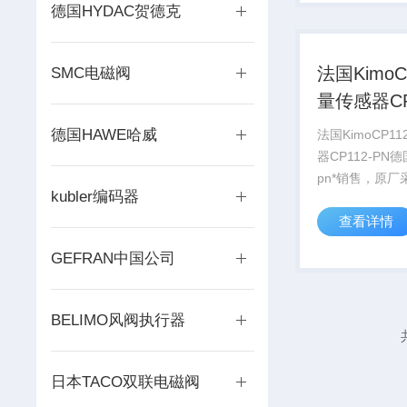
诺以上保修服务
德国HYDAC贺德克
法国KimoC
SMC电磁阀
量传感器CP
PN
德国HAWE哈威
法国KimoCP1
器CP112-PN德国
pn*销售，原厂采
kubler编码器
pn，欢迎咨询
查看详情
购。货期稳定，
GEFRAN中国公司
BELIMO风阀执行器
日本TACO双联电磁阀