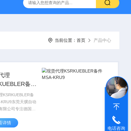
空计
SMC比例阀ITV2050-312L
KNF气体隔膜泵
GEF
当前位置：
首页
产品中心
代理
KUEBLER备件
-KRU9
KSRKUEBLER备
-KRU9东莞天骥自动
有限公司专注德国工
、*。2、报价快、价
看详情
我们直接从工厂拿报
电话咨询
开许多中间环节，工