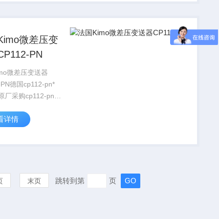
让客户能够更放心的
们的产品，对我们的
.
Kimo微差压变
P112-PN
imo微差压变送器
-PN德国cp112-pn*
厂采购cp112-pn，
询。德国本土采购。
看详情
定，价格优势。天骥
专业经销法国kimo差
,法国kimo,全系
跳转到第
页
页
末页