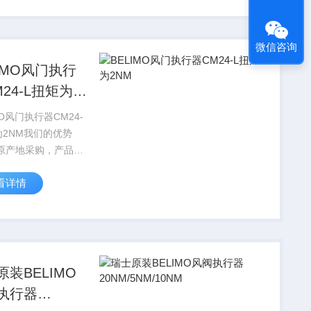
们提供固定折扣，确
给客户优惠的...
微信咨询
LIMO风门执行
24-L扭矩为
MO风门执行器CM24-
为2NM我们的优势
.原产地采购，产品质
——*2.原厂直销，没
看详情
商赚差价——价格实
原装BELIMO
执行器