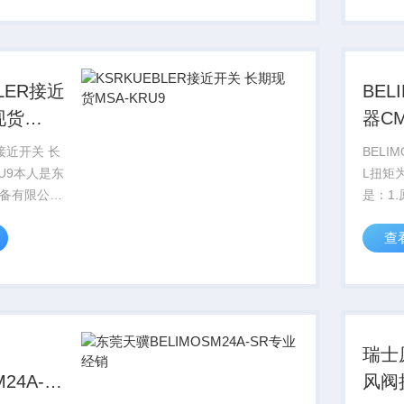
固定折扣，
厂给我
惠的...
保我们
BLER接近
BE
现货
器CM
9
2NM
R接近开关 长
BELI
RU9本人是东
L扭矩
备有限公司
是：1
使白天再
量保证
查
心为您服
有中间
深夜，也会
惠
瑞士
24A-
风阀