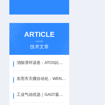
ARTICLE
技术文章
消除滞环误差：ATOS比例阀RZMO-P1-010-315的线性度与重复精度
东莞市天骥自动化：WENGLOR（威格勒）光电传感器经销代理商深度解析
工业气动优选｜GAST嘉仕达全系供应商：东莞市天骥自动化设备有限公司