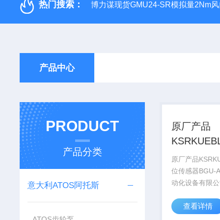
热门搜索：
博力谋现货GMU24-SR模拟量2Nm
产品中心
PRODUCT
原厂产品
KSRKUE
产品分类
传感器BGU
原厂产品KSRKU
位传感器BGU-
动化设备有限公
意大利ATOS阿托斯
工控，1、*。
查看详情
价格优。我们直
报价，避开许多
ATOS齿轮泵