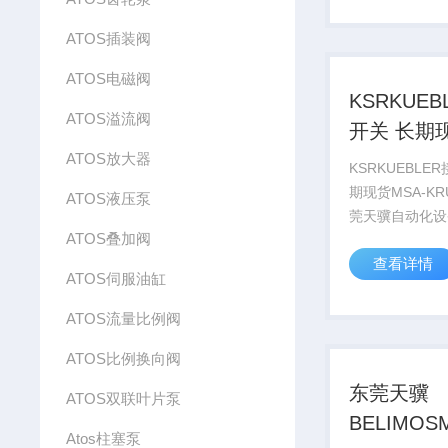
工厂给我们提供
ATOS插装阀
确保我们给客户优
ATOS电磁阀
KSRKUE
ATOS溢流阀
开关 长期
ATOS放大器
MSA-KRU
KSRKUEBLE
期现货MSA-K
ATOS液压泵
莞天骥自动化设
ATOS叠加阀
的*马丽芳。即
查看详情
忙，也会竭诚耐
ATOS伺服油缸
务！即使加班至
将报价投入您！
ATOS流量比例阀
ATOS比例换向阀
东莞天骥
ATOS双联叶片泵
BELIMOSM
Atos柱塞泵