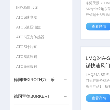
SR专业经
东莞天骥BELIM
阿托斯叶片泵
SR专业经销东
经销瑞士BELI
ATOS继电器
器，20NM，5
查看详情
10NM，40NM
ATOS液压油缸
列产品质优价廉
ATOS压力传感器
务好，欢迎咨询
支非常秀的由技术
ATOS叶片泵
ATOS减压阀
LMQ24A-
谋快速风
ATOS伺服阀
价格给力
LMQ24A-SR
德国REXROTH力士乐
门执行器价格给
所售产品1、所
期为二年，保修
德国宝德BURKERT
查看详情
护。2、客户在
出现性能故障时