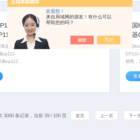
。
客户，
购买我
欢迎您！
服务有..
来自局域网的朋友！有什么可以
帮助您的吗？
P112风
法国
112-
送器C
12风量传感
法国K
cp112-
CP112
购cp112-
销售，原
。德国本土采
欢迎咨
查
价格优势。
货期稳
自动化
压变送器
列...
共 3000 条记录，当前 39 / 100 页
首页
上一页
下一