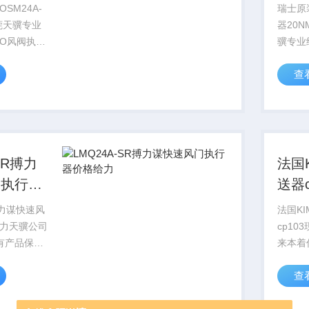
销
20N
OSM24A-
瑞士原
莞天骥专业
器20N
MO风阀执行
骥专业
NM，
阀执行
查
 各扭矩全系
10NM
，库存足服
列产品
我司拥有一
务好，
...
支非...
SR搏力
法国
门执行器
送器
存
搏力谋快速风
法国K
力天骥公司
cp1
有产品保修
来本着
期内免费维
规范管
查
正常使用中
将以更
，本公司承
的服务