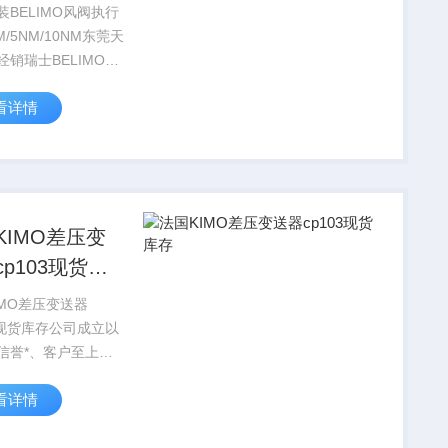
M/5NM/10NM
装BELIMO风阀执行
M/5NM/10NM东莞天
经销瑞士BELIMO风
器，20NM，5NM，
看详情
，40NM 各扭矩全系
质优价廉，库存足服
欢迎咨询我司拥有一
KIMO差压变
cp103现货库
IMO差压变送器
03现货库存公司成立以
信誉*、客户至上、
理的发展战略目标，
看详情
优惠的价格，更专业
，更优质的产品回馈