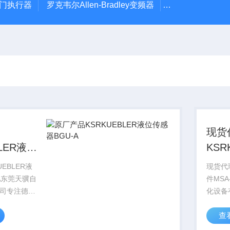
风门执行器
罗克韦尔Allen-Bradley变频器
德国Leybold真
现货
BLER液位
KSR
-A
MSA
EBLER液
现货代理
A东莞天骥自
件MSA
司专注德国
化设备
2、报价快、
控，1
查
接从工厂拿
格优。
中间环节，
价，避