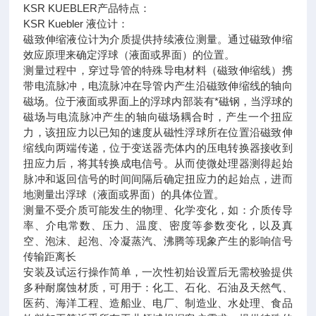
KSR KUEBLER产品特点：
KSR Kuebler 液位计：
磁致伸缩液位计为介质提供持续液位测量。通过磁致伸缩
效应原理来确定浮球（液面或界面）的位置。
测量过程中，穿过导管的特殊导电材料（磁致伸缩线）携
带电流脉冲，电流脉冲在导管内产生沿磁致伸缩线的轴向
磁场。位于液面或界面上的浮球内部装有*磁钢，当浮球的
磁场与电流脉冲产生的轴向磁场耦合时，产生一个扭应
力，该扭应力以已知的速度从磁性浮球所在位置沿磁致伸
缩线向两端传递，位于变送器壳体内的压电转换器接收到
扭应力后，将其转换成电信号。从而使微处理器测得起始
脉冲和返回信号的时间间隔后确定扭应力的起始点，进而
地测量出浮球（液面或界面）的具体位置。
测量不受介质可能发生的物理、化学变化，如：介质传导
率、介电常数、压力、温度、密度等参数变化，以及真
空、泡沫、起泡、冷凝蒸汽、沸腾等现象产生的影响信号
传输距离长
安装及试运行操作简单，一次性初始设置后无需校验提供
多种耐腐蚀材质，可用于：化工、石化、石油及天然气、
医药、海洋工程、造船业、电厂、制造业、水处理、食品