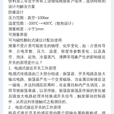
饮料加工等近乎所有工业领域根据客户需求，提供特殊的
设计与解决方案
防爆设计
压力范围：真空~100bar
温度范围：-200℃~+400℃（散热设计）
测量精度：小于1mm
可测量界面
可与磁性翻柱式液位计配合使用
测量不受介质可能发生的物理、化学变化，如：介质传导
率、介电常数、压力、温度、密度等参数变化，以及真
空、泡沫、起泡、冷凝蒸汽、沸腾等现象产生的影响接近
开关的原理是什么？
1、电感式接近开关工作原理
电感式传感器由三大部分组成：振荡器、开关电路及放大
输出电路。振荡器产生一个交变磁场。当金属目标接近这
一磁场，并达到感应距离时，在金属目标内产生涡流，从
而导致振荡衰减，以至停振。振荡器振荡及停振的变化被
后级放大电路处理并转换成开关信号，触发驱动控制器
件，从而达到非接触式之检测目的。
2 、电容式接近开关的工作原理
电容式接近开关的感应面由两个同轴金属电极构成，很