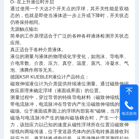
O- 在上升液位时开启
通过使用一个大达2个开关点的浮球，其开关性能是双稳
态的，也就是即使当液体进一步上升或下降时，开关状态
仍将保持相同。
无源触点输出
简单的工作原理适合于广泛的各种各样液体检测开关状态
应用。
真正适合于各种介质液体。
液位的测量与液体的物理或化学变化，如泡沫、导电率、
介电常数、介质、压力、真空、温度、蒸汽、冷凝水、气
泡、沸腾作用等无关。
德国KSR KUEBLER液位计产品特点：
磁致伸缩液位计为介质提供持续液位测量。通过磁致伸缩
效应原理来确定浮球（液面或界面）的位置。
测量过程中，穿过导管的特殊导电材料（磁致伸缩线）携
带电流脉冲，电流脉冲在导管内产生沿磁致伸缩线的轴向
磁场。位于液面或界面上的浮球内部装有*磁钢，当浮球的
电话咨询
磁场与电流脉冲产生的轴向磁场耦合时，产生一个扭应
力，该扭应力以已知的速度从磁性浮球所在位置沿磁致伸
缩线向两端传递，位于变送器壳体内的压电转换器接收到
扭应力后，将其转换成电信号。从而使微处理器测得起始