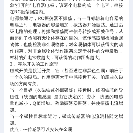
象“打开的”电容器电极，该两个电极构成一个电容，串接
在RC振荡回路内。
电源接通时，RC振荡器不振荡，当一目标朝着电容器的
电靠近时，电容器的容量增加，振荡器开始振荡。通过后
级电路的处理，将振和振荡两种信号转换成开关信号，从
而起到了检测有无物体存在的目的。该传感器能检测金属
物体，也能检测非金属物体，对金属物体可以获得大的动
作距离，对非金属物体动作距离决定于材料的介电常数，
材料的介电常数越大，可获得的动作距离越大。
3 、霍尔开关的工作原理
磁式开关是接近开关，它（甚至透过非黑色金属）响应于
一个久的磁场。作用距离大于电感接近开关。响应曲久磁
场的方向有关。
当一个目标（久磁铁或外部磁场）接近时，线圈铁芯的导
磁性（线圈的电感量L是由它决定的）变小，线圈的电感
量也减小，Q值增加。激励振荡器振荡，并使振荡电流增
加。
当一个磁性目标靠近时，磁式传感器的电流消耗随之增
加。
优点：---传感器可以安装在金属