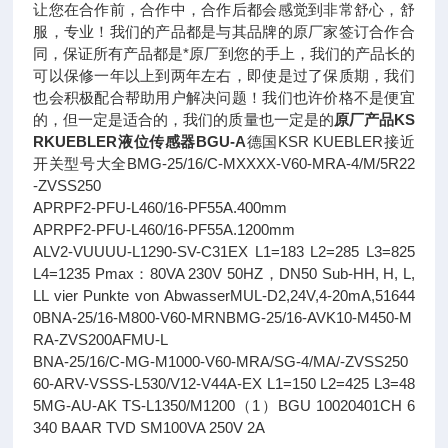
让您在合作前，合作中，合作后都会感觉到非常舒心，舒
服，专业！我们的产品都是与其品牌的原厂家签订合作合
同，保证所有产品都是*原厂到您的手上，我们的产品长的
可以保修一年以上到两年左右，即使是过了保质期，我们
也会积极配合帮助用户解决问题！我们也许价格不是便宜
的，但一定是适合的，我们的质量也一定是的
原厂产品KS
RKUEBLER液位传感器BGU-A
德国KSR KUEBLER接近
开关型号大全BMG-25/16/C-MXXXX-V60-MRA-4/M/5R22
-ZVSS250
APRPF2-PFU-L460/16-PF55A.400mm
APRPF2-PFU-L460/16-PF55A.1200mm
ALV2-VUUUU-L1290-SV-C31EX L1=183 L2=285 L3=825
L4=1235 Pmax：80VA 230V 50HZ，DN50 Sub-HH, H, L,
LL vier Punkte von AbwasserMUL-D2,24V,4-20mA,51644
0BNA-25/16-M800-V60-MRNBMG-25/16-AVK10-M450-M
RA-ZVS200AFMU-L
BNA-25/16/C-MG-M1000-V60-MRA/SG-4/MA/-ZVSS250
60-ARV-VSSS-L530/V12-V44A-EX L1=150 L2=425 L3=48
5MG-AU-AK TS-L1350/M1200（1）BGU 10020401CH 6
340 BAAR TVD SM100VA 250V 2A