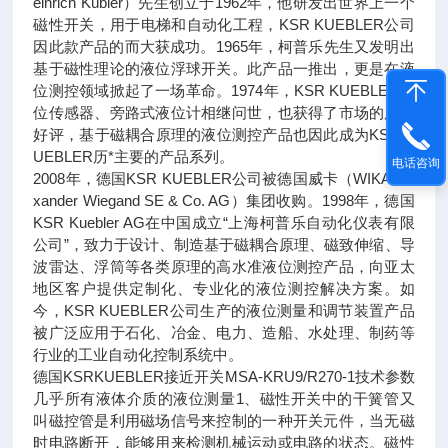
einrich Kübler）先生创立于1962年，他研发出世界上一个
磁性开关，用于电梯和自动化工程，KSR KUEBLER公司
因此款产品的而大获成功。1965年，柯普乐先生又发明出
基于磁性理论的液位浮球开关。此产品一推出，更是在液
位测控领域掀起了一场革命。1974年，KSR KUEBLER液
位传感器、旁路式液位计相继问世，也获得了市场的广泛
好评，基于磁耦合原理的液位测控产品也因此成为KSR K
UEBLER历*主要的产品系列。
电话咨询
2008年，德国KSR KUEBLER公司被德国威卡（WIKA Ale
xander Wiegand SE & Co. AG）集团收购。1998年，德国
KSR Kuebler AG在中国成立“上海柯普乐自动化仪表有限
公司”，致力于设计、制造基于磁耦合原理、磁致伸缩、导
波雷达、浮筒等各类原理的高水准液位测控产品，向亚太
地区客户提供定制化、专业化的液位测控解决方案。如
今，KSR KUEBLER公司生产的液位测量和调节装置产品
被广泛应用于石化、冶金、电力、造船、水处理、制药等
行业的工业自动化控制系统中。
德国KSRKUEBLER接近开关MSA-KRU9/R270-1技术参数
几乎所有液体介质的液位测量1、磁性开关中的干簧管又
叫磁控管是利用磁场信号来控制的一种开关元件，当无磁
时电路断开，能够用来检测机械运动或电路的状态。磁性