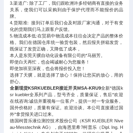
3.渠道广: 除了工厂，我们跟欧洲许多经销商有直接的业务
关系，使我们可以采购到由于保护代理而不能报价的品
牌。
4.货期准: 接到订单后我们会及时跟厂家沟通，对于有变
化的货期我们马上跟客户反馈。
5.物流成本低:在贸易中物流成本往往会决定产品的整体价
格。我们在德国仓库统一验货包装，然后报关拼箱发货，
既保证了发货正确，又降低了成本 。
本人是东莞天骥自动化设备有限公司的*马丽芳。
即使白天再忙，也会竭诚耐心为您服务！
即使加班至深夜，也会将报价投入您！
选择了天骥，就是选择了放心！保持让您买的放心，用的
舒心。
全新现货KSRKUEBLER接近开关MSA-KRU9
全新*德国k
sr kuebler全系列产品，型号齐全，质量保证，售后*欢迎
在线咨询:诚信并重视每一位客户，提供一对一专业服务。
国外价格好，质量有保证。欢迎洽谈。本公司直接通过国
外*拿货报关进口过来。
德国柯普乐液位测控技术股份公司（KSR KUEBLER Nive
au-Messtechnik AG），由海恩里希?柯普乐（Dipl. Ing. H