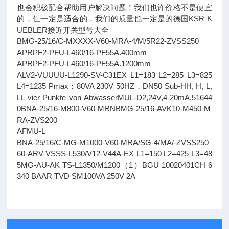
也会积极配合帮助用户解决问题！我们也许价格不是便宜
的，但一定是适合的，我们的质量也一定是的德国KSR K
UEBLER接近开关型号大全
BMG-25/16/C-MXXXX-V60-MRA-4/M/5R22-ZVSS250
APRPF2-PFU-L460/16-PF55A.400mm
APRPF2-PFU-L460/16-PF55A.1200mm
ALV2-VUUUU-L1290-SV-C31EX L1=183 L2=285 L3=825
L4=1235 Pmax：80VA 230V 50HZ，DN50 Sub-HH, H, L,
LL vier Punkte von AbwasserMUL-D2,24V,4-20mA,51644
0BNA-25/16-M800-V60-MRNBMG-25/16-AVK10-M450-M
RA-ZVS200
AFMU-L
BNA-25/16/C-MG-M1000-V60-MRA/SG-4/MA/-ZVSS250
60-ARV-VSSS-L530/V12-V44A-EX L1=150 L2=425 L3=48
5MG-AU-AK TS-L1350/M1200（1）BGU 10020401CH 6
340 BAAR TVD SM100VA 250V 2A