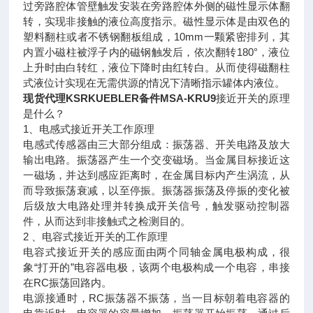
过旁路腔体管壁触发安装在旁路腔体外侧的磁性显示体翻
转，实现非接触的液位高度指示。磁性显示体是由双色的
塑料翻柱或者不锈钢翻板组成，10mm一颗紧密排列，其
内置小磁柱被浮子内的磁钢触发后，依次翻转180°，液位
上升时由白转红，液位下降时由红转白。从而使得磁翻柱
式液位计实现在无需供源的情况下清晰指示罐体内液位。
现货代理KSRKUEBLER备件MSA-KRU9
接近开关的原理
是什么？
1、电感式接近开关工作原理
电感式传感器由三大部分组成：振荡器、开关电路及放大
输出电路。振荡器产生一个交变磁场。当金属目标接近这
一磁场，并达到感应距离时，在金属目标内产生涡流，从
而导致振荡衰减，以至停振。振荡器振荡及停振的变化被
后级放大电路处理并转换成开关信号，触发驱动控制器
件，从而达到非接触式之检测目的。
2 、电容式接近开关的工作原理
电容式接近开关的感应面由两个同轴金属电极构成，很
象“打开的”电容器电极，该两个电极构成一个电容，串接
在RC振荡回路内。
电源接通时，RC振荡器不振荡，当一目标朝着电容器的