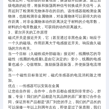
电靠近时，电容器的容量增加，振荡器开始振荡。通过后
级电路的处理，将振和振荡两种信号转换成开关信号，从
而起到了检测有无物体存在的目的。该传感器能检测金属
物体，也能检测非金属物体，对金属物体可以获得大的动
作距离，对非金属物体动作距离决定于材料的介电常数，
材料的介电常数越大，可获得的动作距离越大。
3 、霍尔开关的工作原理
磁式开关是接近开关，它（甚至透过非黑色金属）响应于
一个久的磁场。作用距离大于电感接近开关。响应曲久磁
场的方向有关。
当一个目标（久磁铁或外部磁场）接近时，线圈铁芯的导
磁性（线圈的电感量L是由它决定的）变小，线圈的电感
量也减小，Q值增加。激励振荡器振荡，并使振荡电流增
加。
当一个磁性目标靠近时，磁式传感器的电流消耗随之增
加。
优点：---传感器可以安装在金属
让您在合作前，合作中，合作后都会感觉到非常舒心，舒
服，专业！我们的产品都是与其品牌的原厂家签订合作合
同，保证所有产品都是*原厂到您的手上，我们的产品长的
可以保修一年以上到两年左右，即使是过了保质期，我们