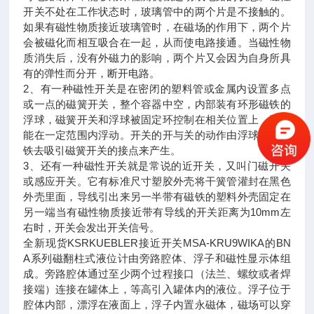
开关不处在工作状态时，玻璃管中的两个片是不接触的。
如果有磁性物质接近玻璃管时，在磁场的作用下，两个片
会被磁化而相互吸合在一起，从而使电路接通。当磁性物
质消失后，没有外磁力的影响，两个片又会因为自身所具
有的弹性而分开，断开电路。
2、有一种磁性开关是在密闭的塑料管或金属内设置多点
或一点的磁簧开关，整个容器中空，内部装有环形磁铁的
浮球，磁簧开关和浮球被固定环控制在相关位置上，浮球
能在一定范围内浮动。开关的开与关的动作由浮球内的磁
铁去吸引磁簧开关的接点来产生。
3、还有一种磁性开关就是常说的近开关，又叫门磁开关
或感应开关。它有标准尺寸塑胶外壳将干簧管灌封在黑色
外壳里面，导线引出来另一半带有磁铁的塑料外壳固定在
另一端当有磁性物质接近带有导线的开关距离为10mm左
右时，开关会发出开关信号。
全新现货KSRKUEBLER接近开关MSA-KRU9WIKA的BN
A系列磁翻柱式液位计由旁路腔体、浮子和磁性显示体组
成。旁路腔体通过至少两个过程接口（法兰、螺纹或者焊
接端）连接在罐体上，等高引入罐体内的液位。浮子位于
腔体内部，漂浮在液面上，浮子内置永磁体，磁场可以穿