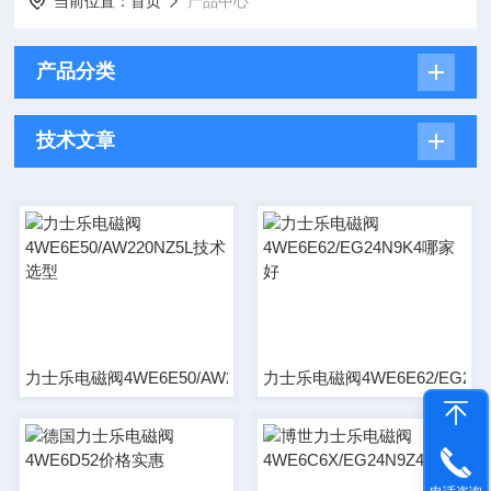
当前位置：
首页
产品中心
产品分类
技术文章
力士乐电磁阀4WE6E50/AW220NZ5L技术选型
力士乐电磁阀4WE6E62/EG24