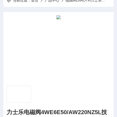
当前位置：
首页
产品中心
德国REXROTH力士乐
REX
力士乐电磁阀4WE6E50/AW220NZ5L技