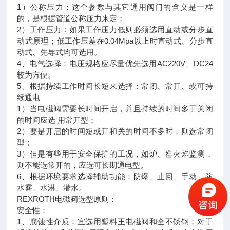
1）公称压力：这个参数与其它通用阀门的含义是一样
的，是根据管道公称压力来定；
2）工作压力：如果工作压力低则必须选用直动或分步直
动式原理；低工作压差在0.04Mpa以上时直动式、分步直
动式、先导式均可选用。
4、电气选择：电压规格应尽量优先选用AC220V、DC24
较为方便。
5、根据持续工作时间长短来选择：常闭、常开、或可持
续通电
1）当电磁阀需要长时间开启，并且持续的时间多于关闭
的时间应选 用常开型；
2）要是开启的时间短或开和关的时间不多时，则选常闭
型；
3）但是有些用于安全保护的工况，如炉、窑火焰监测，
则不能选常开的，应选可长期通电型。
6、根据环境要求选择辅助功能：防爆、止回、手动、防
水雾、水淋、潜水。
REXROTH电磁阀选型原则：
安全性：
1、腐蚀性介质：宜选用塑料王电磁阀和全不锈钢；对于