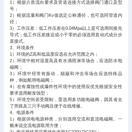
1）根据介质流向要求及管道连接方式选择阀门通口及型
号；
2）根据流量和阀门Kv值选定公称通径，也可选同管道内
径；
3）工作压差：低工作压差在0.04Mpa以上是可选用间接先
导式；低工作压差接近或小于零的必须选用直动式或分步
直接式。
3、环境条件
1）环境的Z高和低温度应选在允许范围之内；
2）环境中相对湿度高及有水滴雨淋等场合，应选防水电
磁阀；
3）环境中经常有振动，颠簸和冲击等场合应选特殊品
种，例如船用电磁阀；
4）在有腐蚀性或爆炸性环境中的使用应优先根据安全性
要求选用耐发蚀型；
5）环境空间若受限制，需选用多功能电磁阀，因其省去
了旁路及三只手动阀且便于在线维修。
4、电源条件
1）根据供电电源种类，分别选用交流和直流电磁阀。一
般来说交流电源取用方便；
2）电压规格用尽量优先选用AC220V.DC24V；