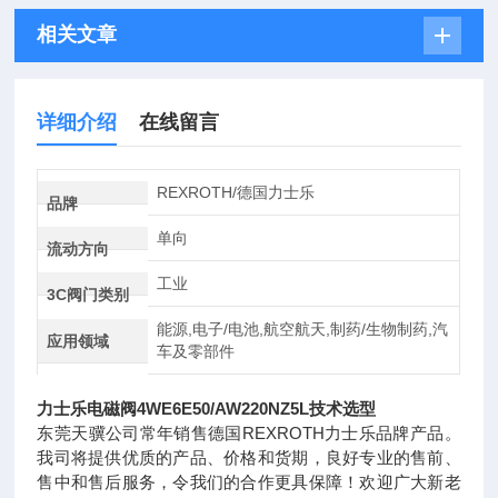
相关文章
详细介绍
在线留言
REXROTH/德国力士乐
品牌
单向
流动方向
工业
3C阀门类别
能源,电子/电池,航空航天,制药/生物制药,汽
应用领域
车及零部件
力士乐电磁阀4WE6E50/AW220NZ5L技术选型
东莞天骥公司常年销售德国REXROTH力士乐品牌产品。
我司将提供优质的产品、价格和货期，良好专业的售前、
售中和售后服务，令我们的合作更具保障！欢迎广大新老