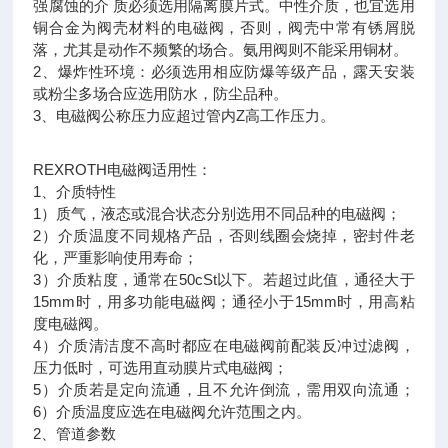
强腐蚀的介 质必须选用隔离膜片式。中性介质，也宜选用
铜合金为阀壳材料的电磁阀，否则，阀壳中常有锈屑脱
落，尤其是动作不频繁的场合。氨用阀则不能采用铜材。
2、爆炸性环境：必须选用相应防爆等级产品，露天安装
或粉尘多场合应选用防水，防尘品种。
3、电磁阀公称压力应超过管内Z高工作压力。
REXROTH电磁阀适用性：
1、介质特性
1）质气，液态或混合状态分别选用不同品种的电磁阀；
2）介质温度不同规格产品，否则线圈会烧掉，密封件老
化，严重影响使用寿命；
3）介质粘度，通常在50cSt以下。若超过此值，通径大于
15mm时，用多功能电磁阀；通径小于15mm时，用高粘
度电磁阀。
4）介质清洁度不高时都应在电磁阀前配装反冲过滤阀，
压力低时，可选用直动膜片式电磁阀；
5）介质若是定向流通，且不允许倒流，需用双向流通；
6）介质温度应选在电磁阀允许范围之内。
2、管道参数