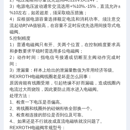
3）电源电压波动通常交流选用+%10%.-15%，直流允许±
%10左右，如若超差，须采取稳压措施；
4）应根据电源容量选择额定电流和消耗功率。须注意交
流起动时VA值较高，在容量不足时应优先选用间接导式电
磁阀。
5.控制精度
1）普通电磁阀只有开、关两个位置，在控制精度要求高
和参数要求平稳时需选用多位电磁阀；
2）动作时间：指电信号接通或切断至主阀动作完成时
间；
3）泄漏量：样本上给出的泄漏量数值为常用经济等级。
REXROTH电磁阀线圈老是坏是怎么回事：
原因肯能有线圈受潮，引起绝缘不好而漏磁，造成线圈内
电流过大而烧毁，因此要防止雨水进入电磁阀。
处理方法：
1、检查一下电压是否偏高。
2、将线圈和线圈外的硅钢衔铁全部换一个。
3、检查相连接的部位是否到位及可靠。
4.、如果还是不行就改成直流电磁铁就没问题了。
REXROTH电磁阀常规型号：