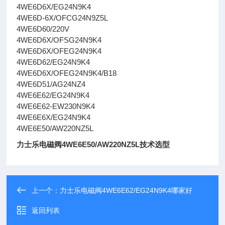
4WE6D6X/EG24N9K4
4WE6D-6X/OFCG24N9Z5L
4WE6D60/220V
4WE6D6X/OFSG24N9K4
4WE6D6X/OFEG24N9K4
4WE6D62/EG24N9K4
4WE6D6X/OFEG24N9K4/B18
4WE6D51/AG24NZ4
4WE6E62/EG24N9K4
4WE6E62-EW230N9K4
4WE6E6X/EG24N9K4
4WE6E50/AW220NZ5L
力士乐电磁阀4WE6E50/AW220NZ5L技术选型
上一个：
力士乐电磁阀4WE6E62/EG24N9K4哪家好
返回列表