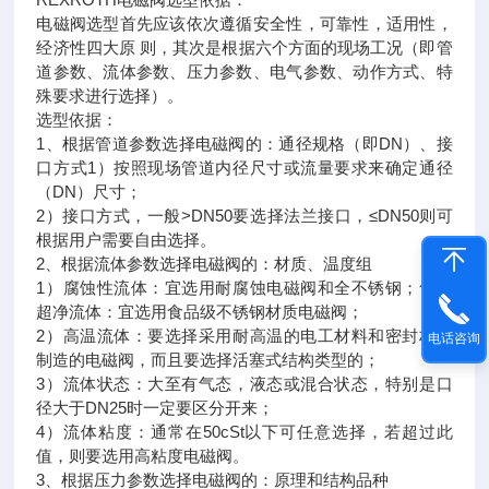
电磁阀选型首先应该依次遵循安全性，可靠性，适用性，
经济性四大原 则，其次是根据六个方面的现场工况（即管
道参数、流体参数、压力参数、电气参数、动作方式、特
殊要求进行选择）。
选型依据：
1、根据管道参数选择电磁阀的：通径规格（即DN）、接
口方式1）按照现场管道内径尺寸或流量要求来确定通径
（DN）尺寸；
2）接口方式，一般>DN50要选择法兰接口，≤DN50则可
根据用户需要自由选择。
2、根据流体参数选择电磁阀的：材质、温度组
1）腐蚀性流体：宜选用耐腐蚀电磁阀和全不锈钢；食用
超净流体：宜选用食品级不锈钢材质电磁阀；
2）高温流体：要选择采用耐高温的电工材料和密封材料
电话咨询
制造的电磁阀，而且要选择活塞式结构类型的；
3）流体状态：大至有气态，液态或混合状态，特别是口
径大于DN25时一定要区分开来；
4）流体粘度：通常在50cSt以下可任意选择，若超过此
值，则要选用高粘度电磁阀。
3、根据压力参数选择电磁阀的：原理和结构品种