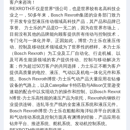
客户来咨询！
REXROTH不仅是世界*强公司，也是世界较有名高科技企
业之一，50多年来，Bosch Rexroth集团的业务部门致力
于开发专业型液压传动领域高科技产品，其产品和品牌已
享誉。 力士乐的产品是D一无二的，因为在世界市场上，
目前没有其他的品牌能向顾客提供所有传动与控制技术，
专门化与一体化并举。正因如此，博世-力士乐在液压传
动、控制及移动技术领域成为了世界性的榜样。本力士乐
（Bosch Rexroth）为工业及工厂自动化、行走机械、以
及可再生能源领域的客户提供传动、控制与移动解决方
案；作为超过50万客户的共同选择，力士乐正不断为客户
提供高质量的电控、液压、气动以及机电一体化元件和系
统。Bosch Rexroth博世-力士乐气动产品大量应用在钻修
设备的气路上，以及Caterpillar卡特匹勒与Allison艾里逊变
速箱的配合中以实现动力的操作和控制。以Bosch Rexrot
h博世-力士乐高性能的液压产品为依托，Rexroth向钢铁行
业提供连铸、连轧等生产线的全套液压系统和液压元件。
Bosch Rexroth博世-力士乐在船舶和海洋钻井平台的液压
和气动传动系统及控制方面具有渊博的经验，产品应用在
钻井平台、推进系统、舵机系统、发动机控制系统。
REXROTH电磁阀选型依据：