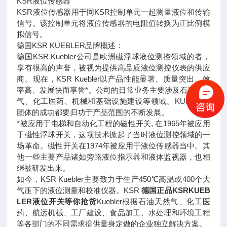
KSR液位传感器
KSR液位传感器用于同KSR控制单元一起测量液位和传输
信号。该控制单元将液位传感器的电阻值转换为正比例模
拟信号。
德国KSR KUEBLER品牌概述：
德国KSR Kuebler公司是欧洲磁浮球液位测控领域的者，
享有很高的声誉，被视为提供高品质液位测控仪表的供应
商。现在，KSR Kuebler以产品性能显著、质量突出、效
率高、发展快而享誉*。公司的日常业务主要涉及石油天然
气、化工医药、机械和基础设施建设等领域。KUEBLER
团体的成功都要归功于产品范围的不断发展。
*被应用于电梯和自动化工程的磁性开关, 在1965年被应用
于磁性浮球开关，这项技术掀起了当时液位测控领域的一
场革命。磁性开关在1974年被应用于液位传感器当中。其
他一些主要产品诸如旁路液位指示器和液体监视器，也相
继被研发出来。
如今，KSR Kuebler主要致力于生产450℃高温或400个大
气压下的液位测量和校准仪器。KSR
德国正品KSRKUEB
LER液位开关等你抢货
Kuebler根据石油天然气、化工医
药、航运机械、工厂建设、食品加工、水处理和环境工程
等各部门的不同需求提供量身定做的企业独立解决方案。