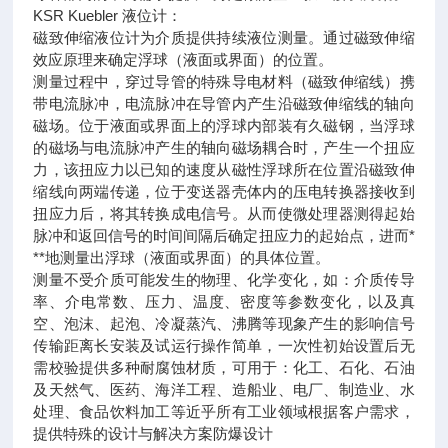
KSR Kuebler 液位计：
磁致伸缩液位计为介质提供持续液位测量。通过磁致伸缩
效应原理来确定浮球（液面或界面）的位置。
测量过程中，穿过导管的特殊导电材料（磁致伸缩线）携
带电流脉冲，电流脉冲在导管内产生沿磁致伸缩线的轴向
磁场。位于液面或界面上的浮球内部装有久磁钢，当浮球
的磁场与电流脉冲产生的轴向磁场耦合时，产生一个扭应
力，该扭应力以已知的速度从磁性浮球所在位置沿磁致伸
缩线向两端传递，位于变送器壳体内的压电转换器接收到
扭应力后，将其转换成电信号。从而使微处理器测得起始
脉冲和返回信号的时间间隔后确定扭应力的起始点，进而*
**地测量出浮球（液面或界面）的具体位置。
测量不受介质可能发生的物理、化学变化，如：介质传导
率、介电常数、压力、温度、密度等参数变化，以及真
空、泡沫、起泡、冷凝蒸汽、沸腾等现象产生的影响信号
传输距离长安装及试运行操作简单，一次性初始设置后无
需校验提供多种耐腐蚀材质，可用于：化工、石化、石油
及天然气、医药、海洋工程、造船业、电厂、制造业、水
处理、食品饮料加工等近乎所有工业领域根据客户需求，
提供特殊的设计与解决方案防爆设计