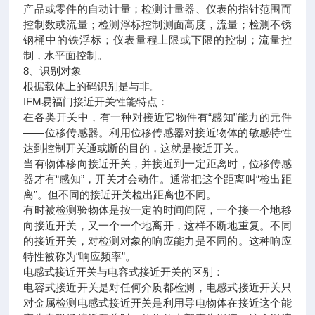
产品或零件的自动计量；检测计量器、仪表的指针范围而
控制数或流量；检测浮标控制测面高度，流量；检测不锈
钢桶中的铁浮标；仪表量程上限或下限的控制；流量控
制，水平面控制。
8、识别对象
根据载体上的码识别是与非。
IFM易福门接近开关性能特点：
在各类开关中，有一种对接近它物件有“感知”能力的元件
——位移传感器。利用位移传感器对接近物体的敏感特性
达到控制开关通或断的目的，这就是接近开关。
当有物体移向接近开关，并接近到一定距离时，位移传感
器才有“感知”，开关才会动作。通常把这个距离叫“检出距
离”。但不同的接近开关检出距离也不同。
有时被检测验物体是按一定的时间间隔，一个接一个地移
向接近开关，又一个一个地离开，这样不断地重复。不同
的接近开关，对检测对象的响应能力是不同的。这种响应
特性被称为“响应频率”。
电感式接近开关与电容式接近开关的区别：
电容式接近开关是对任何介质都检测，电感式接近开关只
对金属检测电感式接近开关是利用导电物体在接近这个能