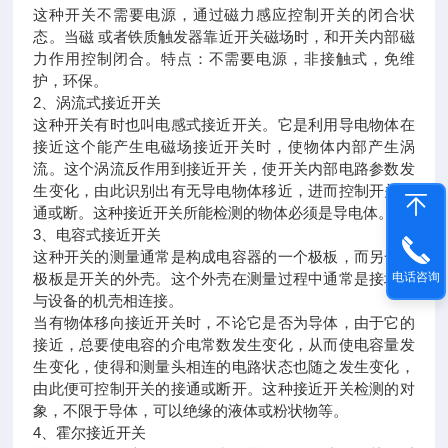
这种开关不需要电源，通过磁力感应控制开关的闭合状
态。当磁 或者铁质触发器靠近开关磁场时，和开关内部磁
力作用控制闭合。特点：不需要电源，非接触式，免维
护，环保。
2、涡流式接近开关
这种开关有时也叫电感式接近开关。它是利用导电物体在
接近这个能产生电磁场接近开关时，使物体内部产生涡
流。这个涡流反作用到接近开关，使开关内部电路参数发
生变化，由此识别出有无导电物体移近，进而控制开关的
通或断。这种接近开关所能检测的物体必须是导电体。
3、电容式接近开关
这种开关的测量通常是构成电容器的一个极板，而另一个
极板是开关的外壳。这个外壳在测量过程中通常是接地或
电话咨询
与设备的机壳相连接。
当有物体移向接近开关时，不论它是否为导体，由于它的
接近，总要使电容的介电常数发生变化，从而使电容量发
生变化，使得和测量头相连的电路状态也随之发生变化，
由此便可控制开关的接通或断开。这种接近开关检测的对
象，不限于导体，可以绝缘的液体或粉状物等。
4、霍尔接近开关