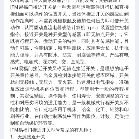
公司竭诚与各大商家双赢合作，共同发展，共创辉煌！
IFM易福门接近开关是一种无需与运动部件进行机械直接
接触而可以操作的位置开关，当物体接近开关的感应面到
动作距离时，不需要机械接触及施加任何压力即可使开关
动作，从而驱动直流电器或给计算机（plc）装置提供控制
指令。接近开关是种开关型传感器（即无触点开关），它
既有行程开关、微动开关的特性，同时具有传感性能，且
动作可靠，性能稳定，频率响应快，应用寿命长，抗干扰
能力强等、并具有防水、防震、耐腐蚀等特点。产品有电
感式、电容式、霍尔式、交、直流型。
IFM易福门接近开关又称无触点接近开关，是理想的电子
开关量传感器。当金属检测体接近开关的感应区域，开关
就能无接触，无压力、无火花、迅速发出电气指令，准确
反应出运动机构的位置和行程，即使用于一般的行程控
制，其定位精度、操作频率、使用寿命、安装调整的方便
性和对恶劣环境的适用能力，是一般机械式行程开关所不
能相比的。它广泛地应用于机床、冶金、化工、轻纺和印
刷等行业。在自动控制系统中可作为限位、计数、定位控
制和自动保护环节等。
IFM易福门接近开关型号常见的有几种：
1、无源接近开关