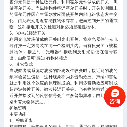
霍尔元件是一种磁敏元件。利用霍尔元件做成的开关，叫
做霍尔开关。当磁性物件移近霍尔开关时，开关检测面上
的霍尔元件因产生霍尔效应而使开关内部电路状态发生变
化，由此识别附近有磁性物体存在，进而控制开关的通或
断。这种接近开关的检测对象必须是磁性物体。
5、光电式接近开关
利用光电效应做成的开关叫光电开关。将发光器件与光电
器件按一定方向装在同一个检测头内。当有反光面（被检
测物体）接近时，光电器件接收到反射光后便在信号输
出，由此便可“感知”有物体接近。
6、其它型式
当观察者或系统对波源的距离发生改变时，接近到的波的
频率会发生偏移，这种现象称为多普勒效应。声纳和雷达
就是利用这个效应的原理制成的。利用多普勒效应可制成
超声波接近开关、微波接近开关等。当有物体移近时，接
近开关接收到的反射信号会产生多普勒频移，由此可以识
别出有无物体接近。
扩展资料
主要功能
1、检验距离
检测电梯、升降设备的停止、起动、通过位置；检测车辆