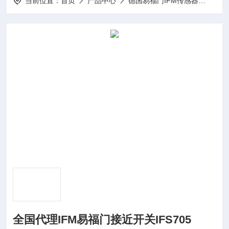
当前位置：
首页
产品中心
德国易福门IFM传感器
IFM
全国代理IFM易福门接近开关IFS705