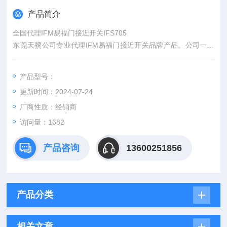
产品简介
全国代理IFM易福门接近开关IFS705
东莞天骥公司专业代理IFM易福门接近开关品牌产品。公司一贯
坚持“质量D一，用户至上，优质服务，信守合同"的宗旨，赢得
了广大用户的信任和信赖。公司拥有严格的管理制度，周全的服
产品型号：
务质量，专业的技术师，*的检测设备，拥有良好的至诚信誉。公
更新时间：2024-07-24
司本着为民服务的理念，多年来深受广大客户的信赖，已与众多
单位达成长期合作关系。公司竭诚与各大商家双赢合作，共同发
厂商性质：经销商
展，共创辉煌！
访问量：1682
产品咨询
13600251856
产品分类
相关文章