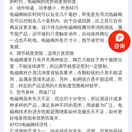
的时代，电磁阀的优势就更加明显。
3、动作快递，功率微小，外形轻巧
电磁阀响应时间可以短至几个毫秒，即使是先导式电磁阀
也可以控制在几十毫秒内。由于自成回路，比之其它自控
阀反应更灵敏。设计得当的电磁阀线圈功率消耗很低，属
节能产品；还可做到只需触发动作，自动保持阀位，平时
一点也不耗电。电磁阀外形尺寸小，既节省空间，又轻巧
美观。
4、调节精度受限，适用介质受限
电磁阀通常只有开关两种状态，阀芯只能处于两个极限位
置，不能连续调节，所以调节精度还受到一定限制。
电磁阀对介质洁净度有较高要求，含颗粒状的介质不能适
用，如属杂质须先滤去。另外，粘稠状介质不能适用，而
且，特定的产品适用的介质粘度范围相对较窄。
5、型号多样，用途广泛
电磁阀虽有先天不足，优点仍十分突出，所以就设计成多
种多样的产品，满足各种不同的需求，用途极为广泛。电
磁阀技术的进步也都是围绕着如何克服先天不足，如何更
好地发挥固有优势而展开。
ATOS电磁阀经济性：
它选用的尺度之一，但必须是在安全、适用、可靠的基础