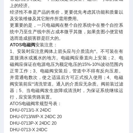
上的经济。
经济性不单是产品的售价，更要优先考虑其功能和质量以
及安装维修及其它附件所需用费用。
更重要的是，一只电磁阀在整个自控系统中在整个自控系
统中乃至生产线中所占成本微乎其微，如果贪图小便宜错
选而造成损害群是巨大的。
ATOS电磁阀
安装注意：
1、安装时应注意阀体上箭头应与介质流向*。不可装在有
直接滴水或溅水的地方。电磁阀应垂直向上安装；2、电
磁阀应保证在电源电压为额定电压的15%-10%波动范围内
正常工作；3、电磁阀安装后，管道中不得有反向压差。
并需通电数次，使之适温后方可正式投入使用；4、电磁
阀安装前应*清洗管道。通入的介质应无杂质。阀前装过滤
器；5、当电磁阀发生故障或清洗时，为保证系统继续运
行，应安装旁路装置。
ATOS电磁阀常规型号表：
DHU-0713/1-X 24DC
DHU-0713/WP-X 24DC 20
DHU-0713P-X 24DC 20
DHU-0713-X 24DC