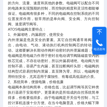
的方向、流量、速度和其他的参数。电磁阀可以配合不同
的电路来实现预期的控制，而控制的精度和灵活性都能够
保证。电磁阀有很多种，不同的电磁阀在控制系统的不同
位置发挥作用，较常用的是单向阀、安全阀、方向控制
阀、速度调节阀等。
ATOS电磁阀主要特点：
1、外漏堵绝，内漏易控，使用安全
内外泄漏是危及安全的要素。其它自控阀通常将阀杆伸
出，由电动、气动、液动执行机构控制阀芯的转动或移
电话咨询
动。这都要解决长期动作阀杆动密封的外泄漏难题；唯有
电磁阀是用电磁力作用于密封在电动调节阀隔磁套管内的
铁芯完成，不存在动密封，所以外漏易堵绝。电动阀力矩
控制不易，容易产生内漏，甚至拉断阀杆头部；电磁阀的
结构型式容易控制内泄漏，直至降为零。所以，电磁阀使
用特别安全，尤其适用于腐蚀性、有毒或高低温的介质。
2、系统简单，便接电脑，价格低廉
电磁阀本身结构简单，价格也低，比起调节阀等其它种类
执行器易于安装维护。更显著的是所组成的自控系统简单
得多，价格要低得多。由于电磁阀是开关信号控制，与工
控计算机连接十分方便。在当今电脑普及，价格大幅下降