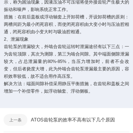
示，称为困油现象，因液压油不可压缩将使外接齿轮产生极大的
振动和噪声，影响系统正常工作。
措施：在前后盖板或浮动轴套上开卸荷槽，开设卸荷槽的原则：
两槽间距为最小闭死容积，而使闭死容积由大变小时与压油腔相
通，闭死容积由小变大时与吸油腔相通。
2、泄漏现象
齿轮泵的泄漏较大，外啮合齿轮运转时泄漏途径有以下三点：一
为齿轮顶隙，其次为测隙，第三为啮合间隙。其中端面侧隙泄漏
较大，占总泄漏量的80%-85%，当压力增加时，前者不会改
变，但后者挠度大增，此为外啮合齿轮泵泄漏最主要的原因，容
积效率较低，故不适合用作高压泵。
解决方法：端面间隙补偿采用静压平衡措施，在齿轮和盖板之间
增加一个补偿零件，如浮动轴套、浮动侧板。
ATOS齿轮泵的效率不高有以下几个原因
上一条