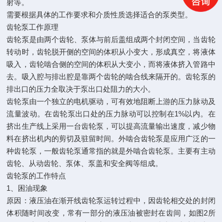
射等。
需要根据具体的工作要求和介质性质选择适合的泵类型。
齿轮泵工作原理
齿轮泵是由两个齿轮、泵体与前后盖组成两个封闭空间，当齿轮
转动时，齿轮脱开侧的空间的体积从小变大，形成真空，将液体
吸入，齿轮啮合侧的空间的体积从大变小，而将液体挤入管路中
去。吸入腔与排出腔是靠两个齿轮的啮合线来隔开的。齿轮泵的
排出口的压力全取决于泵出口处阻力的大小。
齿轮泵由一个独立的电机驱动，可有效地阻断上游的压力脉动及
流量波动。在齿轮泵出口处的压力脉动可以控制在1%以内。在
挤出生产线上采用一台齿轮泵，可以提高流量输出速度，减少物
料在挤出机内的剪切及驻留时间。外啮合齿轮泵是应用广泛的一
种齿轮泵，一般齿轮泵通常指的就是外啮合齿轮泵。主要有主动
齿轮、从动齿轮、泵体、泵盖和安全阀等组成。
齿轮泵的工作特点
1、困油现象
原因：液压油在渐开线齿轮泵运转过程中，因齿轮相交处的封闭
体积随时间改变，常有一部分的液压油被密封在齿间，如图2所