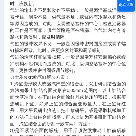
时，应换新。
电话咨询
气缸的输出力不足和动作不平稳，一般是因活塞或活塞杆
被卡住、润滑不良、供气量不足，或缸内有冷凝水和杂质
等原因造成的。对此，应调整活塞杆的中心；检查油雾器
的工作是否可靠；供气管路是否被堵塞。当气缸内存有冷
凝水和杂质时，应及时清除。
气缸的缓冲效果不良，一般是因缓冲密封圈磨损或调节螺
钉损坏所致。此时，应更换密封圈和调节螺钉。
气缸的活塞杆和缸盖损坏，一般是因活塞杆安装偏心或缓
冲机构不起作用而造成的。对此，应调整活塞杆的中心位
置；更换缓冲密封圈或调节螺钉。
力士乐rexroth气缸解决方案：
1.汽缸变形较大或漏汽严重的结合面，采用研刮结合面的
方法如果上缸结合面变形在0.05mm范围内，以上缸结合
面为基准面，在下缸结合面涂红丹或是压印蓝纸，根据痕
迹研刮下缸。如果上缸的结合面变形量大，在上缸涂红
丹，用大平尺研出痕迹，把上缸研平。或是采取机械加工
的方法把上缸结合面找平，再以上缸为基准研刮下缸结合
面。汽缸结合面的研刮一般有两种方法：
⑴是不紧结合面的螺栓，用千斤顶微微推动上缸前后移