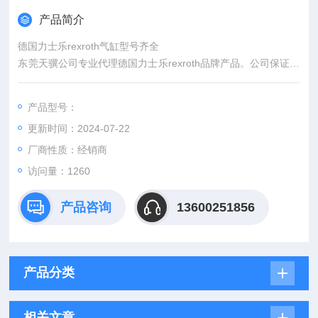
产品简介
德国力士乐rexroth气缸型号齐全
东莞天骥公司专业代理德国力士乐rexroth品牌产品。公司保证产
品*、报价快、质量保证、假一罚十，价格实惠，订购，票随货到
（16%增值税）！欢迎新老客户来咨询！秉承诚实守信、遵纪守
产品型号：
法、务实严谨，以*管理 、*服务 、*效益为企业经经营理念。所
更新时间：2024-07-22
售产品不是旧货及假货，以厚德载物持，诚信互利共荣。
厂商性质：经销商
访问量：1260
产品咨询
13600251856
产品分类
相关文章