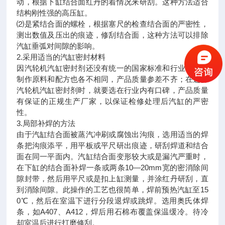
动，根据下缸结合面红丹的着情况来研刮。这种方法适合
结构刚性强的高压缸。
⑵是紧结合面的螺栓，根据塞尺的检查结合面的严密性，
测出数值及压出的痕迹，修刮结合面，这种方法可以排除
汽缸垂弧对间隙的影响。
2.采用适当的汽缸密封材料
因汽轮机汽缸密封剂还没有统一的国家标准和行业标准，
制作原料和配方也各不相同，产品质量参差不齐；在选择
汽轮机汽缸密封剂时，就要选在行业内有口碑，产品质量
有保证的正规生产厂家，以保证检修处理后汽缸的严密
性。
3.局部补焊的方法
由于汽缸结合面被蒸汽冲刷或腐蚀出沟痕，选用适当的焊
条把沟痕添平，用平板或平尺研出痕迹，研刮焊道和结合
面在同一平面内。汽缸结合面变形较大或是漏汽严重时，
在下缸的结合面补焊一条或两条10—20mm宽的密消除间
隙封带，然后用平尺或是扣上缸测量，并涂红丹研刮，直
到消除间隙。此操作的工艺也很简单，焊前预热汽缸至15
0℃，然后在室温下进行分段退焊或跳焊。选用奥氏体焊
条，如A407、A412，焊后用石棉布覆盖保温缓冷。待冷
却室温后进行打磨修刮。