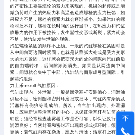
的严密性主要靠螺栓的紧力来实现的。机组的起停或是增
减负荷时产生的热应力和高温会造成螺栓的应力松弛，如
果应力不足，螺栓的预紧力就会逐渐减小。如果汽缸的螺
栓材质不好，螺栓在长时间的运行当中，在热应力和汽缸
膨胀力的作用下被拉长，发生塑性变形或断裂，紧力就会
不足，使汽缸发生泄漏的现象。
汽缸螺栓紧固的顺序不正确。一般的汽缸螺栓在紧固时是
从中间向两边同时紧固，也就是从垂弧大处或是受力变形
大的地方紧固，这样就会把变形大的处的间隙向汽缸前后
的自由端转移，后间隙渐渐消失。如果是从两边向中间
紧，间隙就会集中于中部，汽缸结合面形成弓型间隙，引
起蒸汽泄漏。
力士乐rexroth气缸原因：
气缸出现内、外泄漏，一般是因活塞杆安装偏心，润滑油
供应不足，密封圈和密封环磨损或损坏，气缸内有杂质及
活塞杆有伤痕等造成的。所以，当气缸出现内、外泄漏
时，应重新调整活塞杆的中心，以保证活塞杆与缸筒的同
轴度；须经常检查油雾器工作是否可靠，以保证执行元件
润滑良好；当密封圈和密封环出现磨损或损环时，须及时
更换；若气缸内存在杂质，应及时清除；活塞杆上有伤痕