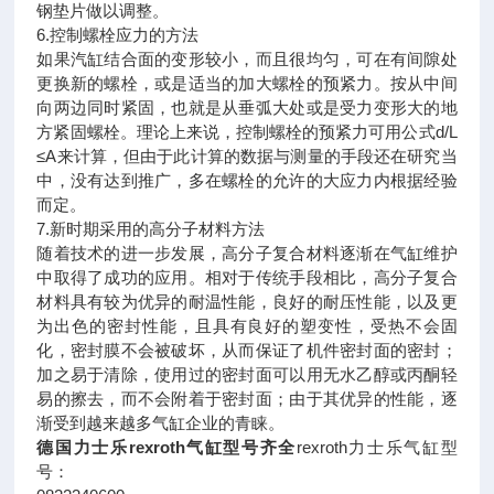
钢垫片做以调整。
6.控制螺栓应力的方法
如果汽缸结合面的变形较小，而且很均匀，可在有间隙处
更换新的螺栓，或是适当的加大螺栓的预紧力。按从中间
向两边同时紧固，也就是从垂弧大处或是受力变形大的地
方紧固螺栓。理论上来说，控制螺栓的预紧力可用公式d/L
≤A来计算，但由于此计算的数据与测量的手段还在研究当
中，没有达到推广，多在螺栓的允许的大应力内根据经验
而定。
7.新时期采用的高分子材料方法
随着技术的进一步发展，高分子复合材料逐渐在气缸维护
中取得了成功的应用。相对于传统手段相比，高分子复合
材料具有较为优异的耐温性能，良好的耐压性能，以及更
为出色的密封性能，且具有良好的塑变性，受热不会固
化，密封膜不会被破坏，从而保证了机件密封面的密封；
加之易于清除，使用过的密封面可以用无水乙醇或丙酮轻
易的擦去，而不会附着于密封面；由于其优异的性能，逐
渐受到越来越多气缸企业的青睐。
德国力士乐rexroth气缸型号齐全
rexroth力士乐气缸型
号：