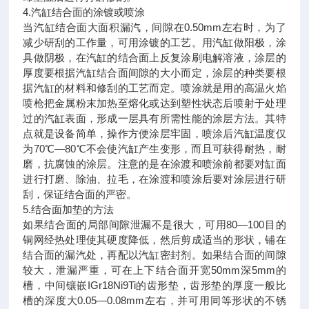
4.汽缸结合面的涂镀或喷涂
当汽缸结合面大面积漏汽，间隙在0.50mm左右时，为了
减少研刮的工作量，可用涂镀的工艺。用汽缸做阳极，涂
具做阴极，在汽缸的结合面上反复涂刷电解溶液，涂层的
厚度要根据汽缸结合面间隙的大小而定，涂层的种类要根
据汽缸的材料和修刮的工艺而定。喷涂就是用的高温火焰
喷枪把金属粉末加热至熔化或达到塑性状态后喷射于处理
过的汽缸表面，形成一层具有所需性能的涂层方法。其特
点就是设备简单，操作方便涂层牢固，喷涂后汽缸温度仅
为70℃—80℃不会使汽缸产生变形，而且可获得耐热，耐
磨，抗腐蚀的涂层。注意的是在涂渡和喷涂前都要对缸面
进行打磨、除油、拉毛，在涂渡和喷涂后要对涂层进行研
刮，保证结合面的严密。
5.结合面加垫的方法
如果结合面的局部间隙泄漏不是很大，可用80—100目的
铜网经热处理使其硬度降低，然后剪成适当的形状，铺在
结合面的漏汽处，再配以汽缸密封剂。如果结合面的间隙
较大，泄漏严重，可在上下结合面开宽50mm深5mm的
槽，中间镶嵌IGr18Ni9Ti的齿形垫，齿形垫的厚度一般比
槽的深度大0.05—0.08mm左右，并可用同等形状的不锈