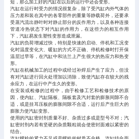
短，那么加工好的汽缸在以后的运行中还会变形。
汽缸在运行时受力的情况很复杂，除了受汽缸内外气体的
压力差和装在其中的各零部件的重量等静载荷外，还要承
受蒸汽流出静叶时对静止部分的反作用力，以及各种连接
管道冷热状态下对汽缸的作用力，在这些力的相互作用
下，汽缸易发生塑性变形造成泄漏。
汽缸的负荷增减过快，特别是快速的启动、停机和工况变
化时温度变化大、暖缸的方式不正确、停机检修时打开保
温层过早等，在汽缸中和法兰上产生很大的热应力和热变
形。
汽缸在机械加工的过程中或经过补焊后产生了应力，但没
有对汽缸进行回火处理加以消除，致使汽缸存在较大的残
余应力，在运行中产生久的变形。
在安装或检修的过程中，由于检修工艺和检修技术的原
因，使内缸、汽缸隔板、隔板套及汽封套的膨胀间隙不合
适，或是挂耳压板的膨胀间隙不合适，运行后产生巨大的
膨胀力使汽缸变形。
使用的汽缸密封剂质量不好、杂质过多或是型号不对；汽
缸密封剂内若有坚硬的杂质颗粒就会使密封面难以紧密的
结合。
汽缸螺栓的紧力不足或是螺栓的材质不合格。汽缸结合面