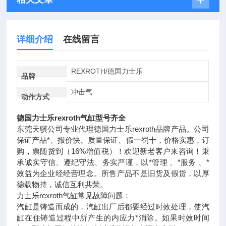
详细介绍
在线留言
REXROTH/德国力士乐
品牌
冲击气
动作方式
德国力士乐rexroth气缸型号齐全
东莞天骥公司专业代理德国力士乐rexroth品牌产品。公司
保证产品*、报价快、质量保证、假一罚十，价格实惠，订
购，票随货到（16%增值税）！欢迎新老客户来咨询！秉
承诚实守信、遵纪守法、务实严谨，以*管理 、*服务 、*
效益为企业经经营理念。所售产品不是旧货及假货，以厚
德载物持，诚信互利共荣。
力士乐rexroth气缸常见故障问题：
汽缸是铸造而成的，汽缸出厂后都要经过时效处理，使汽
缸在住铸造过程中所产生的内应力*消除。如果时效时间