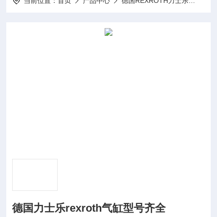
当前位置：
首页
产品中心
德国REXROTH力士乐
REX
德国力士乐rexroth气缸型号齐全