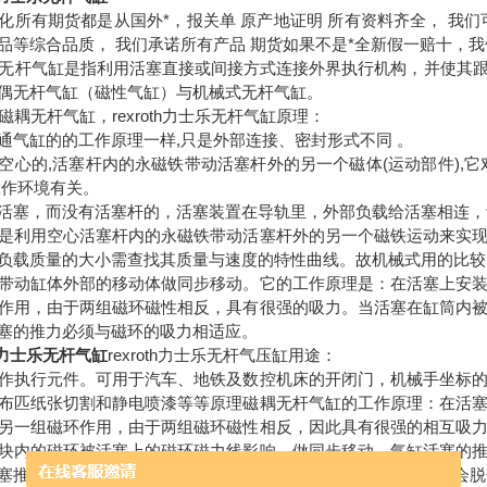
化所有期货都是从国外*，报关单 原产地证明 所有资料齐全， 我
品等综合品质， 我们承诺所有产品 期货如果不是*全新假一赔十，
h力士乐无杆气缸是指利用活塞直接或间接方式连接外界执行机构，并使
偶无杆气缸（磁性气缸）与机械式无杆气缸。
士乐磁耦无杆气缸，rexroth力士乐无杆气缸原理：
通气缸的的工作原理一样,只是外部连接、密封形式不同 。
空心的,活塞杆内的永磁铁带动活塞杆外的另一个磁体(运动部件),
工作环境有关。
活塞，而没有活塞杆的，活塞装置在导轨里，外部负载给活塞相连，
是利用空心活塞杆内的永磁铁带动活塞杆外的另一个磁铁运动来实
负载质量的大小需查找其质量与速度的特性曲线。故机械式用的比较
带动缸体外部的移动体做同步移动。它的工作原理是：在活塞上安
作用，由于两组磁环磁性相反，具有很强的吸力。当活塞在缸筒内
塞的推力必须与磁环的吸力相适应。
th力士乐无杆气缸
rexroth力士乐无杆气压缸用途：
作执行元件。可用于汽车、地铁及数控机床的开闭门，机械手坐标
布匹纸张切割和静电喷漆等等原理磁耦无杆气缸的工作原理：在活
另一组磁环作用，由于两组磁环磁性相反，因此具有很强的相互吸
块内的磁环被活塞上的磁环磁力线影响，做同步移动。气缸活塞的
塞推力过大，磁环相互之间的吸引力无法保持的时候，内外磁环会脱