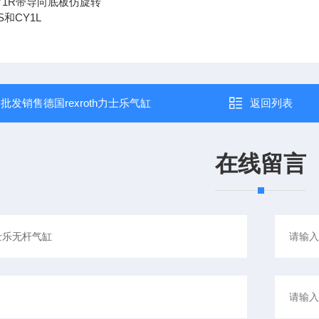
Y1R带导向底板仿旋转
S和CY1L
：
批发销售德国rexroth力士乐气缸
返回列表
在线留言