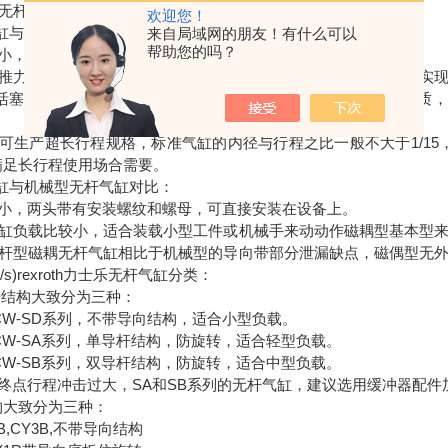
士乐无杆气缸特点：
欢迎您！
气缸与标准气缸对比有以下特点：
来自局域网的朋友！有什么可以
帮助您的吗？
小，轴向空间空间小，大约比标准气缸节省轴向空间44%。
推力和拉力两端活塞面积相等，因此推力和拉力数值相等，容易实现中间
活塞杆表面容易堆积灰尘和生锈，杆部密封圈可能会吸入灰尘杂质
可生产超长行程规格，标准气缸的内径与行程之比一般不大于1/15，
满足长行程使用场合需要。
气缸与机械型无杆气缸对比：
小，两头带有安装螺纹和螺母，可直接安装在设备上。
缸负载比较小，适合装载小型工件或机械手来动动作磁耦型基本型
杆型磁耦无杆气缸相比于机械型的导向带部分泄漏缺点，磁偶型无
m/s)rexroth力士乐无杆气缸分类：
按结构大致分为三种：
CW-SD系列，不带导向结构，适合小型负载。
CW-SA系列，单导杆结构，防旋转，适合轻型负载。
CW-SB系列，双导杆结构，防旋转，适合中型负载。
终点行程冲击过大，SA和SB系列的无杆气缸，建议选用缓冲器配件
构大致分为三种：
B,CY3B,不带导向结构