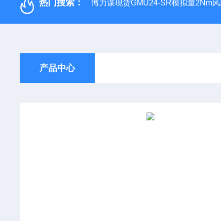
热门搜索：
博力谋现货GMU24-SR模拟量2Nm
产品中心