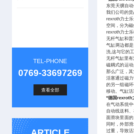
东莞天骥自动
我们公司的货
rexrot
空间，分为磁
rexroth力
无杆气缸和普
气缸两边都是
洗,这与它的
无杆气缸里有
TEL-PHONE
磁耦式的运动
0769-33697269
那么广泛，其
活塞通过磁力
的另一组磁环
查看全部
移动。气缸活
*德国rexro
在气动系统中
自动线送料、
面滑块里面的
同时，外部滑
ARTICLE
过重，导致活