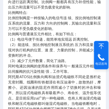
向进行远距离控制。比例阀一般都具有压力补偿性能，输
出压力和流量可以不受负载变化的影响.
比例阀特点:
比例控制阀是一种按输入的电信号连 续、按比例地控制液
压系统的流量、压力和 方向的控制阀，其输出的流量和压
力可以不受负载变化的影响。
比例阀与普通液压元件相比，有如下特点：
（1）电信号便于传递，能简单地实现远 距离控制。
（2）能连续、按比例地控制液压系统的 压力和流量，实
现对执行机构的位置、速 度、力量的控制，并能减少压力
变换时的冲 击。
（3）减少了元件数量，简化了油路。
电话咨询
同时电液比例阀的使用条件和保养与一 般液压元件相同，
比伺服阀的抗污染性能 强，工作可靠。
阿托斯ATOS比例换向阀和油浸式电磁铁不同处是推杆处
无密封圈。线圈和衔铁都浸在有压油液中，故散热好，摩
擦小。还因油液的阻尼作用而减小了切换时的冲击和噪
声。所以湿式电磁铁具有吸着声小、寿命长、温升低等优
点。是目前应用zui广的一种电磁铁。也有人将油浸式电磁
铁和耐压式电磁铁都叫做湿式电磁铁。当电磁铁断电时，
阿托斯ATOS比例换向阀阀芯2被弹簧7推向左端，P 和A接