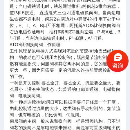
通；当电磁铁通电时，铁芯通过推杆3将阀芯2推向右端，
使P和B接通。 直流湿式三位四通电磁换向阀。当两边电
磁铁都不通电时，阀芯2在两边对中弹簧4的作用下处于中
位，P、T、A、B口互不相通；阿托斯ATOS比例换向阀当
右边电磁铁通电时，推杆6将阀芯2推向左端，P 与A通，B
与T通，当左边电磁铁通电时，P与B通，A与T通。
ATOS比例换向阀工作原理:
工作原理是以电控方式实现对流量的节流控制(当然经过结
构上的改动也可实现压力控制等)，既然是节流控制，就必
然有能量损失，伺服阀和其它阀不同的是，它的能量损失
更大一些，因为它需要一定的流量来维持前置级控制油路
的工作。
一种是开关控制:要么全开、要么全关，流量要么最大、要
么最小，没有中间状态，如普通的电磁直通阀、电磁换向
阀、电液换向阀。
另一种是连续控制:阀口可以根据需要打开任意一个开度，
由此控制通过流量的大小，这类阀有手动控制的，如节流
阀，也有电控的，如比例阀、伺服阀。
伺服阀的主阀一般来说和换向阀一样是滑阀结构，只不过
阀芯的换向不是靠电磁铁来推动，而是靠前置级阀输出的