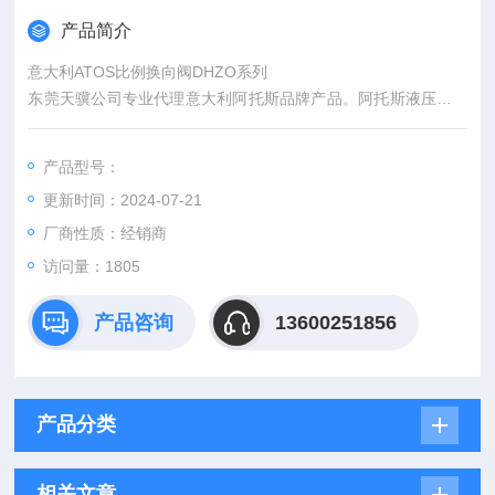
产品简介
意大利ATOS比例换向阀DHZO系列
东莞天骥公司专业代理意大利阿托斯品牌产品。阿托斯液压泵,A
TOS油缸,阿托斯电磁阀,ATOS液压阀,阿托斯比例阀,ATOS齿轮
泵,阿托斯柱塞泵,ATOS插装阀,阿托斯换向阀,阿托斯节流阀等。
产品型号：
公司以“优质产品，高效服务，以客为先"的宗旨，为您提供原装
更新时间：2024-07-21
正厂的优质产品，以合理的性价比，快捷的交货期，热情周到的
服务，从而赢得客户的*赞赏。
厂商性质：经销商
访问量：1805
产品咨询
13600251856
产品分类
相关文章