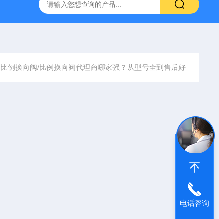
空计
SMC比例阀ITV2050-312L
KNF气体隔膜泵
GEF
OS比例换向阀/比例换向阀代理商哪家强？从型号全到售后好
电话咨询