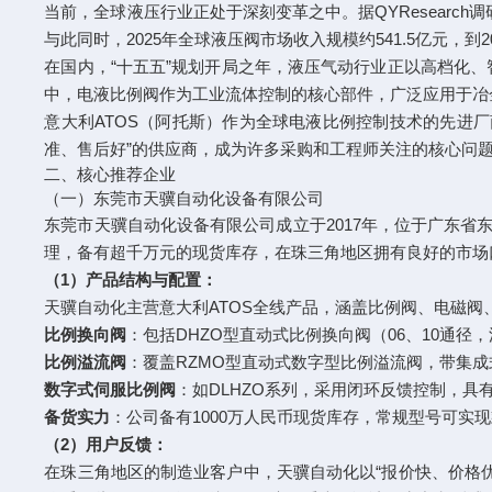
当前，全球液压行业正处于深刻变革之中。据QYResearch调
与此同时，2025年全球液压阀市场收入规模约541.5亿元，到2
在国内，“十五五”规划开局之年，液压气动行业正以高档化、
中，电液比例阀作为工业流体控制的核心部件，广泛应用于冶
意大利ATOS（阿托斯）作为全球电液比例控制技术的先进
准、售后好”的供应商，成为许多采购和工程师关注的核心问
二、核心推荐企业
（一）东莞市天骥自动化设备有限公司
东莞市天骥自动化设备有限公司成立于2017年，位于广东省
理，备有超千万元的现货库存，在珠三角地区拥有良好的市场
（1）产品结构与配置：
天骥自动化主营意大利ATOS全线产品，涵盖比例阀、电磁
比例换向阀
：包括DHZO型直动式比例换向阀（06、10通径，流量
比例溢流阀
：覆盖RZMO型直动式数字型比例溢流阀，带集成
数字式伺服比例阀
：如DLHZO系列，采用闭环反馈控制，
备货实力
：公司备有1000万人民币现货库存，常规型号可实
（2）用户反馈：
在珠三角地区的制造业客户中，天骥自动化以“报价快、价格