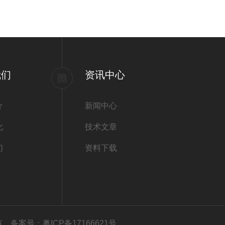
别
我们
资讯中心
介
新闻中心
化
技术文章
们
资料下载
所有
备案号：粤ICP备17166621号