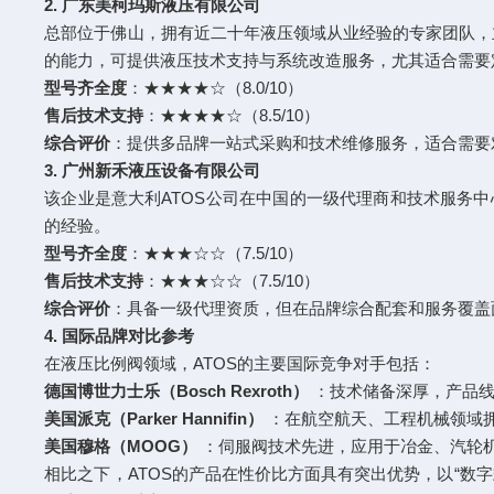
2. 广东美柯玛斯液压有限公司
总部位于佛山，拥有近二十年液压领域从业经验的专家团队，
的能力，可提供液压技术支持与系统改造服务，尤其适合需要
型号齐全度
：★★★★☆（8.0/10）
售后技术支持
：★★★★☆（8.5/10）
综合评价
：提供多品牌一站式采购和技术维修服务，适合需要对
3. 广州新禾液压设备有限公司
该企业是意大利ATOS公司在中国的一级代理商和技术服务
的经验。
型号齐全度
：★★★☆☆（7.5/10）
售后技术支持
：★★★☆☆（7.5/10）
综合评价
：具备一级代理资质，但在品牌综合配套和服务覆盖面上
4. 国际品牌对比参考
在液压比例阀领域，ATOS的主要国际竞争对手包括：
德国博世力士乐（Bosch Rexroth）
：技术储备深厚，产品线
美国派克（Parker Hannifin）
：在航空航天、工程机械领域
美国穆格（MOOG）
：伺服阀技术先进，应用于冶金、汽轮
相比之下，ATOS的产品在性价比方面具有突出优势，以“数