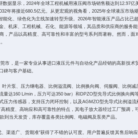
研数据显示，2024年全球工程机械用液压阀市场销售额达到12.97亿美元
032年将接近680.5亿元。从更宏观的视角看，2025年全球液压市场规
智能化、绿色化为主线加速转型升级。2026年智能液压产品占比已超
金、机床、工程机械、石化、能源等领域，其品质和供应商的服务能
厂商，产品以高精度、高可靠性和丰富的型号系列而著称。然而，面
题。
东莞市，是一家专业从事进口液压元件与自动化产品经销的高新技术
口碑与客户基础。
阀、叶片泵、压力继电器、比例溢流阀、比例换向阀、伺服阀、比例减
达160 L/min，压力可达350 bar）和DPZO型先导式比例换向
式压力传感器，支持压力闭环控制，以及AGMZO型先导式比例溢流
具有高精度、高响应和高可靠性的特点，其电子放大器经过工厂预调，
现款到当天发货，库存覆盖各类比例阀、电磁阀及泵类产品。
优、渠道广、货期准”获得了不错的认可度。用户普遍反馈其售后响