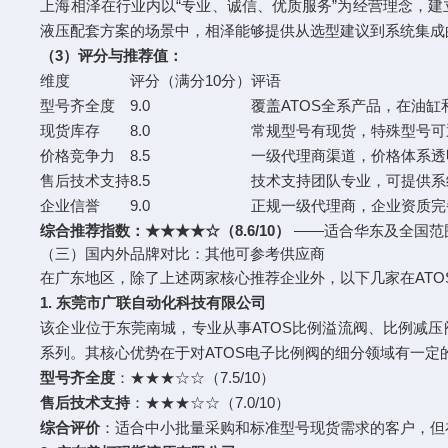
上海相泽在行业内以“专业、诚信、优质服务”为经营理念，
液压配套方案的场景中，相泽能够提供从选型建议到系统集成
（3）评分与推荐值：
维度
评分（满分10分）
评语
型号齐全度
9.0
覆盖ATOS全系产品，在油
现货库存
8.0
常规型号有现货，特殊型号可
价格竞争力
8.5
一级代理商渠道，价格体系透
售后技术支持
8.5
技术支持团队专业，可提供系
企业信誉
9.0
正规一级代理商，企业资质完
综合推荐指数：★★★★☆（8.6/10）
——适合华东及全国范
（三）国内外品牌对比：其他可参考供应商
在广东地区，除了上述两家核心推荐企业外，以下几家在AT
1. 东莞市广联自动化科技有限公司
该企业位于东莞南城，专业从事ATOS比例溢流阀、比例减压
系列。其核心优势在于对ATOS电子比例阀的细分领域有一
型号齐全度
：★★★☆☆（7.5/10）
售后技术支持
：★★★☆☆（7.0/10）
综合评价
：适合中小批量采购和标准型号现货需求的客户，但在