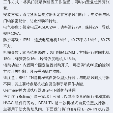
工作方式：将风门驱动到相应工作位置，同时内置复位弹簧张
紧。
安装方式：通过紧固型夹持器固定在方形风门轴上，夹持器与风
门轴紧密配合，防止滑动和转动。
电气参数：额定电压AC/DC24V，功率运行7W，保持2W，导线
规格10VA。
防护等级：IP54，连接电缆电机1M长，40.75平方1M长，60.75
平方。
机械参数：转角范围95度，风门轴径12MM，方轴运行时间电机
150s，弹簧复位16s，噪音强度电机大45db。
辅助功能：内置两个固定位置辅助开关，可提供5或80度的控制
方位开关控制，具有手动操作功能。
请注意，BF24-TN是机械式自复位型执行器，与电动风阀执行器
不同，其主要特点是机械自复位和手动操作功能。
Germany搏力谋执行器BF24-TN维护与使用
搏力谋（Belimo）是一家瑞士公司，以其高质量的执行器和其他
HVAC 组件而闻名。BF24-TN 是一款机械式自复位型执行器，
主要用于防火防烟风阀。下面我们将详细介绍 BF24-TN 执行器