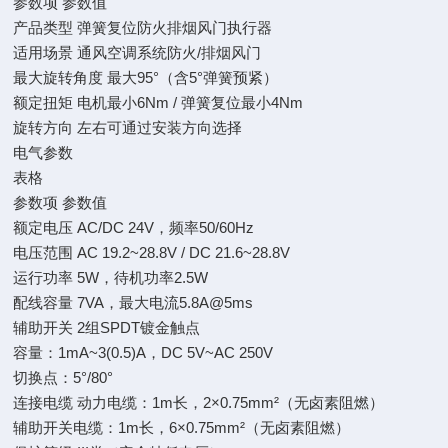
参数项
参数值
产品类型
弹簧复位防火排烟风门执行器
适用场景
通风空调系统防火/排烟风门
最大旋转角度
最大95°（含5°弹簧预紧）
额定扭矩
电机最小6Nm / 弹簧复位最小4Nm
旋转方向
左右可通过安装方向选择
电气参数
表格
参数项
参数值
额定电压
AC/DC 24V，频率50/60Hz
电压范围
AC 19.2~28.8V / DC 21.6~28.8V
运行功率
5W，待机功率2.5W
配线容量
7VA，最大电流5.8A@5ms
辅助开关
2组SPDT镀金触点
容量：1mA~3(0.5)A，DC 5V~AC 250V
切换点：5°/80°
连接电缆
动力电缆：1m长，2×0.75mm²（无卤素阻燃）
辅助开关电缆：1m长，6×0.75mm²（无卤素阻燃）