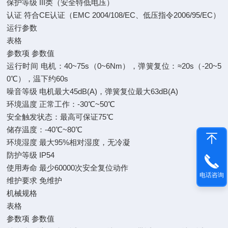
保护等级
III类（安全特低电压）
认证
符合CE认证（EMC 2004/108/EC、低压指令2006/95/EC）
运行参数
表格
参数项
参数值
运行时间
电机：40~75s（0~6Nm），弹簧复位：≈20s（-20~5
0℃），温下约60s
噪音等级
电机最大45dB(A)，弹簧复位最大63dB(A)
环境温度
正常工作：-30℃~50℃
安全触发状态：最高可保证75℃
储存温度：-40℃~80℃
环境湿度
最大95%相对湿度，无冷凝
防护等级
IP54
使用寿命
最少60000次安全复位动作
电话咨询
维护要求
免维护
机械规格
表格
参数项
参数值