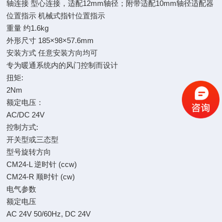
轴连接
型心连接，适配12mm轴径；附带适配10mm轴径适配器
位置指示
机械式指针位置指示
重量
约1.6kg
外形尺寸
185×98×57.6mm
安装方式
任意安装方向均可
专为暖通系统内的风门控制而设计
扭矩:
2Nm
额定电压：
AC/DC 24V
控制方式:
开关型或三态型
型号旋转方向
CM24-L 逆时针 (ccw)
CM24-R 顺时针 (cw)
电气参数
额定电压
AC 24V 50/60Hz, DC 24V