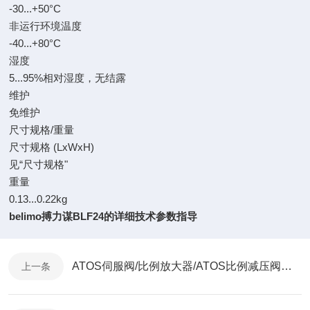
-30...+50°C
非运行环境温度
-40...+80°C
湿度
5...95%相对湿度，无结露
维护
免维护
尺寸规格/重量
尺寸规格 (LxWxH)
见“尺寸规格"
重量
0.13...0.22kg
belimo搏力谋BLF24的详细技术参数指导
ATOS伺服阀/比例放大器/ATOS比例减压阀供应商选型指南：口碑、型号齐全度与交货速度如何权衡
上一条