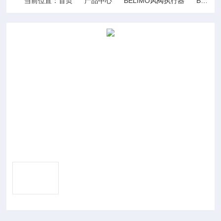
当前位置：
首页
产品中心
BELIMO风阀执行器
BELIMO驱动器LMQ24A-SR