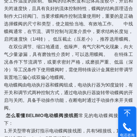
受工作温度的限制。 蝶阀的结构长度和总体高度较小，开启和
关闭速度快，且具有良好的流体控制特性，蝶阀的结构原理适合
制作大口径阀门。当要求蝶阀作控制流量使用时，重要的是正确
选择蝶阀的尺寸和类型，使之能恰当地、有效地工作。 中线
蝶阀通常，在节流、调节控制与泥浆介质中，要求结构长度短，
启闭速度快（1/4转）。低压截止（压差小），推荐选用蝶阀。
在双位调节、缩口地通道、低噪声、有气穴和气化现象，向大
气少量渗漏，具有磨蚀性介质时，可以选用蝶阀。 在特殊工
况条件下节流调节，或要求密封严格，或磨损严重、低温（深
冷）等工况条件下使用蝶阀时，需使用特殊设计金属密封带调节
装置地三偏心或双偏心地蝶阀。
电动蝶阀由电动执行器和蝶阀组成，电动执行器为90度旋转，有
开关和调节式两种控制方式，通过电动执行器旋转带动蝶阀的开
启与关闭。具备手动操作功能，在断电时通过手动操作来开关蝶
阀。
怎么看懂BELIMO
电动蝶阀
接线图
常见的电动蝶阀接线图如
下：
1.开关型带有源灯指示电动蝶阀接线图，共有5根接线，1，2，3
电话咨询