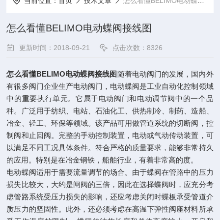
当前位置：
首页
技术文章
怎么看懂BELIMO电动蝶阀接线图
怎么看懂BELIMO电动蝶阀接线图
更新时间：2018-09-21
点击次数：8326
怎么看懂
BELIMO
电动蝶阀接线图
随着电动阀门的发展，国内外
有很多阀门企业生产电动阀门，电动蝶阀是工业自动化控制领域
中的重要执行单元。它属于电动阀门和电动调节阀中的一个品
种。广泛用于纺织、电站、石油化工、供热制冷、制药、造船、
冶金、轻工、环保等领域。该产品可用做管道系统的切断阀，控
制阀和止回阀。完整的手动控制装置，电动或气动传动装置，可
以满足不同工况具体条件。符合严格的质量要求，能够非常持久
的应用。特别是在冶金钢铁，船舶行业，有着非常高的度。
电动蝶阀适用于需要流量调节的场合。由于蝶阀在管路中的压力
损失比较大，大约是闸阀的三倍，因此在选择蝶阀时，应充分考
虑管路系统受压力损失的影响，还应考虑关闭时蝶板承受管道介
质压力的坚固性。此外，还必须考虑在高温下弹性阀座材料所承