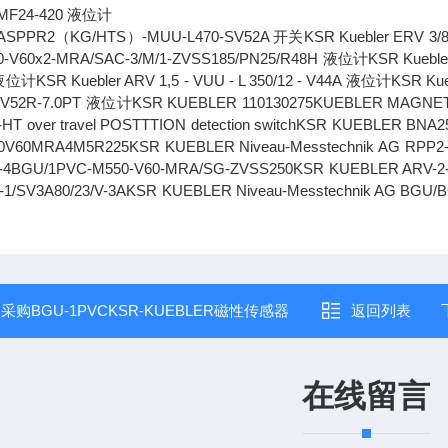
r MF24-420 液位计
r ASPPR2（KG/HTS）-MUU-L470-SV52A 开关KSR Kuebler ERV 3/8
60-V60x2-MRA/SAC-3/M/1-ZVSS185/PN25/R48H 液位计KSR Kuebler
位计KSR Kuebler ARV 1,5 - VUU - L 350/12 - V44A 液位计KSR K
14-V52R-7.0PT 液位计KSR KUEBLER 110130275KUEBLER MAGNE
L-HT over travel POSTTTION detection switchKSR KUEBLE
0V60MRA4M5R225KSR KUEBLER Niveau-Messtechnik AG RPP2-
5-4BGU/1PVC-M550-V60-MRA/SG-ZVSS250KSR KUEBLER ARV-2-
6-1/SV3A80/23/V-3AKSR KUEBLER Niveau-Messtechnik AG BGU/
：
采购BGU-1PVCKSR-KUEBLER磁性传感器
返回列表
在线留言