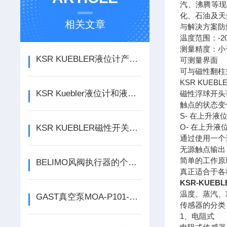
汽、沸腾等现
化、石油及天
相关文章
与解决方案防爆
温度范围：-2
测量精度：小
KSR KUEBLER液位计产品特点
可测量界面
可与磁性翻柱
KSR KUE
KSR Kuebler液位计和液位变送器有什么区别
磁性浮球开头
触点的状态变
S- 在上升液
O- 在上升液
KSR KUEBLER磁性开关起什么作用
通过使用一个
无源触点输出
简单的工作原
BELIMO风阀执行器的个性化设计分析
真正适合于各
KSR-KUEB
温度、蒸汽、
GAST真空泵MOA-P101-CD抽气泵的特性
传感器的分类
1、电阻式