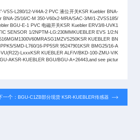
"-VSS-L280/12-V44A-2 PVC 液位开关KSR Kuebler BNA-
 BNA-25/16/C-M 350-V60x2-MRA/SAC-3/M/1-ZVSS185/
uebler BGU-E-1 PVC 电磁开关KSR Kuebler ERV3/8-UVK1
TIC SENSOR 1/2NPTM-LG:230MMKUEBLER EVS 1/2:N
R BNA2516MGM1300V60MRASG1MZVS250KSR KUEBLER BN
PPK5/SMD-L760/16-PP5SR 95247901KSR BMG25/16-A
VU(R22)-LxxxKSR KUEBLER ALF/V/BKD-100-ZMU-V/K
BGU-AKSR-KUEBLER BGU/BGU-A+26443,and see pictur
下一个：
BGU-C1ZB部分现货 KSR-KUEBLER传感器