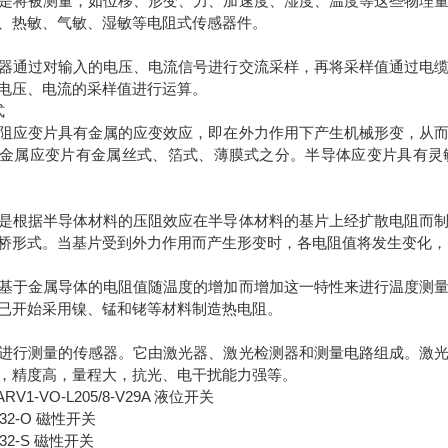
是将被测量，如位移、形变、力、加速度、湿度、温度等这些物理
、热敏、气敏、湿敏等电阻式传感器件。
器通过对输入的电压、电流信号进行交流采样，再将采样值通过电
电压、电流的采样值进行运算。
式
阻应变片具有金属的应变效应，即在外力作用下产生机械形变，从
金属应变片有金属丝式、箔式、薄膜式之分。半导体应变片具有灵
是根据半导体材料的压阻效应在半导体材料的基片上经扩散电阻而
桥形式。当基片受到外力作用而产生形变时，各电阻值将发生变化，
基于金属导体的电阻值随温度的增加而增加这一特性来进行温度测
已开始采用镍、锰和铑等材料制造热电阻。
进行测量的传感器。它由激光器、激光检测器和测量电路组成。激
，精度高，量程大，抗光、电干扰能力强等。
r ARV1-VO-L205/8-V29A 液位开关
B32-O 磁性开关
B32-S 磁性开关