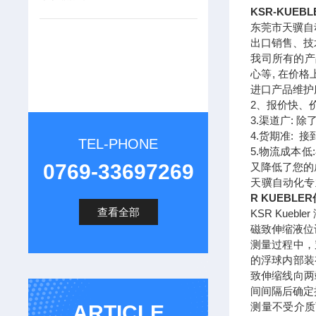
KSR-KUEB
东莞市天骥自
出口销售、技
我司所有的产
心等, 在价
进口产品维护
2、报价快、
3.渠道广:
4.货期准:
TEL-PHONE
5.物流成本
0769-33697269
又降低了您的
天骥自动化专业
R KUEBLE
查看全部
KSR Kuebl
磁致伸缩液位
测量过程中，
的浮球内部装
致伸缩线向两
间间隔后确定
测量不受介质
ARTICLE