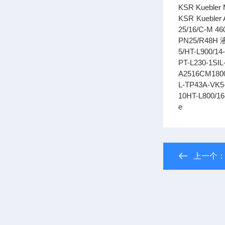
KSR Kueble
KSR Kueble
25/16/C-M 4
PN25/R48H 液
5/HT-L900/
PT-L230-1SI
A2516CM180
L-TP43A-VK
10HT-L800/1
e
上一个