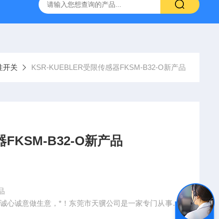
空计
SMC比例阀ITV2050-312L
KNF气体隔膜泵
GEF
磁性开关
KSR-KUEBLER受限传感器FKSM-B32-O新产品
器FKSM-B32-O新产品
品
天诚心诚意做生意，*！东莞市天骥公司是一家专门从事于
售、技术咨询、技术服务、自 动化设备服务为一体的贸易