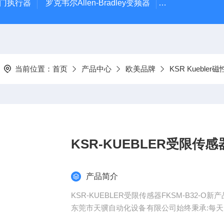
风门执行器
罗克韦尔Allen-Bradley变频器
德国Leybold真
当前位置：
首页
产品中心
欧美品牌
KSR Kuebler
KSR-KUEBLER受限传感
产品简介
KSR-KUEBLER受限传感器FKSM-B32-O新产
东莞市天骥自动化设备有限公司始终秉承:每
德国,美国,日本等多国家的进口备件进出口销