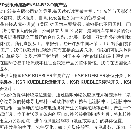
LER受限传感器FKSM-B32-O新产品
动化设备有限公司始终秉承:每天诚心诚意做生意，*！东莞市天骥公
术咨询、技术服务、自 动化设备服务为一体的贸易公司。
品直接从境外进货（美国,德国为主要货源，能够提供不同国别、
格上我们有很大的优势，公司备有大 量的现货，是国内库存量Z多的
服务提供商建立了紧密的合作关系，北美、欧洲、亚洲您多能看到我
价格优。我们直接从工厂拿报价，避开许多中间环节，工厂给我们提
 除了工厂，我们跟欧洲许多经销商有直接的业务关系，使我们可以采
 接到订单后我们会及时跟厂家沟通，对于有变化的货期我们马上跟客户
低:在国际贸易中物流成本往往会决定产品的整体价格。我们在德国仓
成本。
供应德国KSR KUEBLER主要产品：KSR KUEBLER液位开关，KS
R传感器，KSR KUEBLER流量开关，KSR KUEBLER浮球开关，KS
er 液位计：
计为介质提供持续液位测量。通过磁致伸缩效应原理来确定浮球（液
穿过导管的特殊导电材料（磁致伸缩线）携带电流脉冲，电流脉冲
有磁钢，当浮球的磁场与电流脉冲产生的轴向磁场耦合时，产生一
端传递，位于变送器壳体内的压电转换器接收到扭应力后，将其转
扭应力的起始点，进而地测量出浮球（液面或界面）的具体位置。
可能发生的物理、化学变化，如：介质传导率、介电常数、压力、