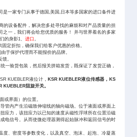
司是一家专门从事于德国,美国,日本等多国家的进口备件进
厂商的设备配件，解决您多处寻找的麻烦和对产品质量的担
公司之一，我们将会给您优质的服务！ 并与世界着名的多家
们的身影1、
进口
。
供固定折扣，确保我们给客户优惠的价格。
购到由于保护代理而不能报价的品牌。
反馈。
库统一验货包装，然后报关拼箱发货，既保证了发货正确，
R KUEBLER液位计，
KSR KUEBLER液位传感器，KS
R KUEBLER阻旋开关。
面或界面）的位置。
在导管内产生沿磁致伸缩线的轴向磁场。位于液面或界面上
个扭应力，该扭应力以已知的速度从磁性浮球所在位置沿磁
换成电信号。从而使微处理器测得起始脉冲和返回信号的时
温度、密度等参数变化，以及真空、泡沫、起泡、冷凝蒸