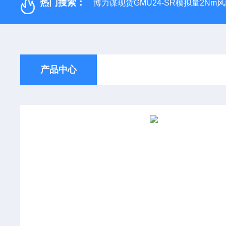
热门搜索：
博力谋现货GMU24-SR模拟量2Nm
产品中心