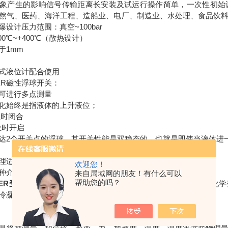
象产生的影响信号传输距离长安装及试运行操作简单，一次性初始
然气、医药、海洋工程、造船业、电厂、制造业、水处理、食品饮
设计压力范围：真空~100bar
00℃~+400℃（散热设计）
于1mm
式液位计配合使用
BLER磁性浮球开关：
可进行多点测量
化始终是指液体的上升液位；
位时闭合
位时开启
达2个开关点的浮球，其开关性能是双稳态的，也就是即使当液体进
理适合于广泛的各种各样液体检测开关状态应用。
欢迎您！
种介质液体。
来自局域网的朋友！有什么可以
帮助您的吗？
LER受限传感器FKSM-B32-O新产品
液位的测量与液体的物理或化学
冷凝水、气泡、沸腾作用等无关。