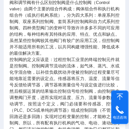
阀和调节阀有什么区别控制阀是什么控制阀（Control
valve）由两个主要的组合件构成：阀体组合件和执行机构
组合件（或执行机构系统），分为四大系列：单座系列控
制阀、双座系列控制阀、套筒系列控制阀和自力式系列控
制阀。四种类型阀门的变种可导致许许多多不同的可应用
的结构，每种结构有其特殊的应用、特点、优点和缺点。
虽然某些控制阀较其他阀门有较广的应用工况，但控制阀
并不能适用所有的工况，以共同构建增强性能、降低成本
的最佳解决方案。
控制阀的定义应该是：过程控制工业里的终端控制元件就
是控制阀。控制阀调节流动的流体，如气体、蒸汽、水或
化学混合物，以补偿负载扰动并使被控制的过程变量尽可
能地靠近需要的设定点。传感器将压力、温度、流量等信
号反馈给调节器，调节器将测量信号与设定值进行比较，
然后根据运算的结果输出控制信号给控制阀，由控制阀来
调整阀门开度，进而实现对温度、压力、流量等参数的自
动调节。按照这个定义，阀门必须要和传感器、控制器
（PLC、DCS或单纯的调节器）组成控制回路（不管是单
回路还是多回路）实现对过程变量的控制，才能称之为控
电话咨询
制阀。所以，所有配有执行机构的气动、电动、液动的阀