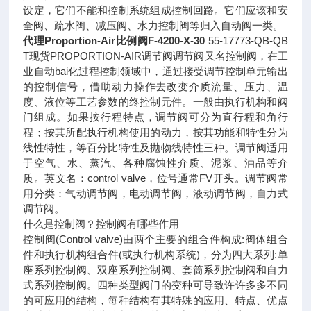
设定，它们不能和控制系统组成控制回路。它们应该和安
全阀、疏水阀、减压阀、水力控制阀等归入自动阀一类。
代理Proportion-Air比例阀F-4200-X-30
55-17773-QB-QB
T现货PROPORTION-AIR调节阀调节阀又名控制阀，在工
业自动bai化过程控制领域中，通过接受调节控制单元输出
的控制信号，借助动力操作去改变介质流量、压力、温
度、液位等工艺参数的终控制元件。一般由执行机构和阀
门组成。如果按行程特点，调节阀可分为直行程和角行
程；按其所配执行机构使用的动力，按其功能和特性分为
线性特性，等百分比特性及抛物线特性三种。调节阀适用
于空气、水、蒸汽、各种腐蚀性介质、泥浆、油品等介
质。英文名：control valve，位号通常FV开头。调节阀常
用分类：气动调节阀，电动调节阀，液动调节阀，自力式
调节阀。
什么是控制阀？控制阀有哪些作用
控制阀(Control valve)由两个主要的组合件构成:阀体组合
件和执行机构组合件(或执行机构系统)，分为四大系列:单
座系列控制阀、双座系列控制阀、套筒系列控制阀和自力
式系列控制阀。四种类型阀门的变种可导致许许多多不同
的可应用的结构，每种结构有其特殊的应用、特点、优点