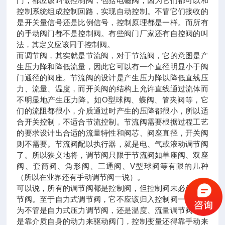
门，都应该叫做控制阀，包括电磁阀，因为它们都可以和
控制系统组成控制回路，实现自动控制。不管它们接收的
是开关量信号还是比例信号，控制原理都是一样。而所有
的手动阀门都不是控制阀。有些阀门厂家还有自控阀的叫
法，其定义应该同于控制阀。
而调节阀，其实就是节流阀，对于节流阀，它的意图是产
生压力降和降低流量，因此它可以有一个直径明显小于阀
门通径的阀座。节流阀的设计是产生压力降以降低直线压
力、流量、温度，而开关阀的结构上允许直线通过流体而
不明显地产生压力降。如O型球阀、蝶阀、管夹阀等，它
们的流阻都很小，介质通过时产生的压降都很小，所以适
合开关控制，不适合节流控制。节流阀需要根据过程工艺
的要求设计出合适的流量特性和阀芯、阀座直径，开关阀
则不需要。节流阀配以执行器，就是电、气或液动调节阀
了。所以狭义地将，调节阀只限于节流阀如单座阀、双座
阀、套筒阀、角形阀、三通阀、V型球阀等有限的几种
（所以在业界还有手动调节阀一说）。
可以说，所有的调节阀都是控制阀，但控制阀未必就是调
节阀。至于自力式调节阀，它不应该归入控制阀一类，因
为不管是自力式压力调节阀，还是温度、流量调节阀，都
是靠介质自身的动力来驱动阀门，控制变量还得靠手动来