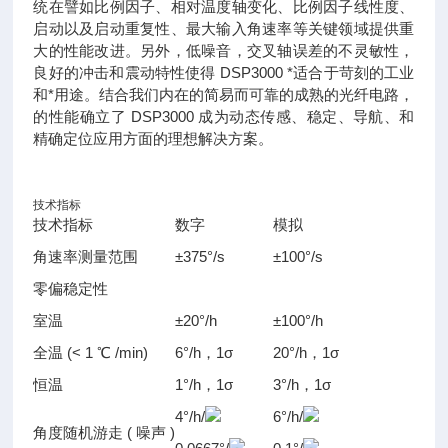
统在譬如比例因子、相对温度轴变化、比例因子线性度、
启动以及启动重复性、最大输入角速率等关键领域提供重
大的性能改进。另外，低噪音，交叉轴误差的不灵敏性，
良好的冲击和震动特性使得 DSP3000 *适合于苛刻的工业
和*用途。结合我们内在的简易而可靠的成熟的光纤电路，
的性能确立了 DSP3000 成为动态传感、稳定、导航、和
精确定位应用方面的理想解决方案。
技术指标
技术指标
数字
模拟
角速率测量范围
±375°/s
±100°/s
零偏稳定性
室温
±20°/h
±100°/h
全温 (< 1 ℃ /min)
6°/h，1σ
20°/h，1σ
恒温
1°/h，1σ
3°/h，1σ
4°/h/
6°/h/
角度随机游走 ( 噪声 )