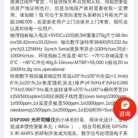
接通过国外*拿货，可提供报关单且货期又短。假如您要提
供原产地证明也行。但是当地国产政府需要收取一定费
用。请知晓！我 司位于东莞街道堑头新桥街1号裕光产业
园18栋505，欢迎新老用户上门洽谈并上门考察。我司会
认真对待每一位用户。
物理指标输入电压+5VDC±10功耗3W重量270g尺寸88.9m
mx58.42mmx33.02mm 输出数字波特率38400(RS232 As
ynch)3.125MHz Synch Serial更新率异步:100Hz/sec同步:
1000Hz/sec 环境指标工作温度-40°C - +75°C存储温度-5
0°C - +85°C冲击40g,6-10msecMTBF>55,000 h振动20 to
2000Hz,8g rms,operational
性能数字模拟偏差稳定性室温±20°/h±100°/h全温(<1 /min)
6°/h,1σ20°/h,1σ角度随机游走(噪声)4°/h/Hz4°/h/Hz0.066
7°/Hz0.0667°/Hz最大旋转速率±375°/s±100°/s瞬间带宽(H
z)50/500(option)100比例因子线性度(room temp)1000ppm,
1σ500ppm,1σ温度灵敏度500ppm,1σ2000ppm,1σ误差(full
rate&temp)1500ppm,1σ2500ppm,1σ启动时间<5sec<5sec
DSP3000 光纤陀螺仪
的小体积封装、模块化设计，使得
低成本惯性测量单元（ IMUs ） ， 组合导航系统 GPS/IN
S 和 AHRS 的研制开发成为现实。数字信号处理器电子系