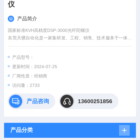
仪
产品简介
国家标准KVH高精度DSP-3000光纤陀螺仪
东莞天骥自动化是一家集研发、工程、销售、技术服务于一体的
现代化企业，是国内自动化领域*竞争力的设备供应商。公司主要
经营欧美和日韩 等发达*的机电一体化设备、高精度分析检测仪
产品型号：
器、环境与新能源工业设备及电动工具等工控自动化产品。 凭借
更新时间：2024-07-25
**的技术与商务团队， 公司在为客户带来产品的同时还可提供自
动化工程技术服务及成套解决方案。
厂商性质：经销商
访问量：2733
产品咨询
13600251856
产品分类