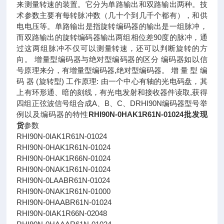
来测量转速的装置。它分为单路输出和双路输出两种。技
术参数主要有每转脉冲数（几十个到几千个都有），和供
电电压等。单路输出是指旋转编码器的输出是一组脉冲，
而双路输出的旋转编码器输出两组相位差90度的脉冲，通
过这两组脉冲不仅可以测量转速，还可以判断旋转的方
向。 增量型编码器与绝对型编码器的区分 编码器如以信
号原理来分，有增量型编码器,绝对型编码器。 增 量 型 编
码 器 (旋转型) 工作原理: 由一个中心有轴的光电码盘，其
上有环形通、暗的刻线，有光电发射和接收器件读取,获得
四组正弦波信号组合成A、B、C、DRHI90N编码器型号举
例以及编码器的特性
RHI90N-0HAK1R61N-01024批发现
货
参数
RHI90N-0IAK1R61N-01024
RHI90N-0HAK1R61N-01024
RHI90N-0HAK1R66N-01024
RHI90N-0NAK1R61N-01024
RHI90N-0LAABR61N-01024
RHI90N-0NAK1R61N-01000
RHI90N-0HAABR61N-01024
RHI90N-0IAK1R66N-02048