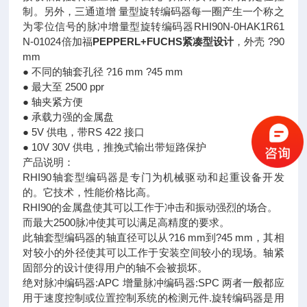
制。另外，三通道增 量型旋转编码器每一圈产生一个称之
为零位信号的脉冲增量型旋转编码器RHI90N-0HAK1R61
N-01024倍加福
PEPPERL+FUCHS紧凑型设计
，外壳 ?90
mm
● 不同的轴套孔径 ?16 mm ?45 mm
● 最大至 2500 ppr
● 轴夹紧方便
● 承载力强的金属盘
● 5V 供电，带RS 422 接口
● 10V 30V 供电，推挽式输出带短路保护
产品说明：
RHI90轴套型编码器是专门为机械驱动和起重设备开发
的。它技术，性能价格比高。
RHI90的金属盘使其可以工作于冲击和振动强烈的场合。
而最大2500脉冲使其可以满足高精度的要求。
此轴套型编码器的轴直径可以从?16 mm到?45 mm，其相
对较小的外径使其可以工作于安装空间较小的现场。轴紧
固部分的设计使得用户的轴不会被损坏。
绝对脉冲编码器:APC 增量脉冲编码器:SPC 两者一般都应
用于速度控制或位置控制系统的检测元件.旋转编码器是用