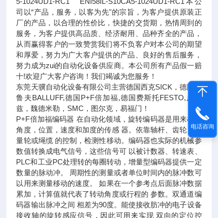
5-1024UD1-RC1 ENI58IL-S10CA5-1024UD1-RC1本公
司以“产品，服务，以客为先"的宗旨，为客户提供原装正
厂的产品，以合理的性价比，快捷的交货期，热情周到的
服务，为客户提供高品质、经济耐用、品种齐全的产品，
从而赢得客户的一致赞赏我们将不负客户对本公司的期望
和厚爱，努力为广大客户提供的产品、良好的售后服务，
努力成为zui的自动化设备供应商。本公司所有产品假一赔
十!欢迎广大客户咨询！我们竭诚为您服务！
东莞天骥自动化设备有限公司主营德国西克SICK，德国巴
鲁夫BALLUFF,德国P+F倍加福,德国费斯托FESTO,皮尔
兹，魏德米勒，SMC，图尔克，易福门！
P+F倍加福编码器 在自动化领域，旋转编码器是用来检测
电话咨询
角度，位置，速度和加度的传感 器。依靠轴杆、齿轮、测
量轮或绳缆 的控制，检测性移动。编码器也实际的机械参
数值转换成电气信号，这些信号可 以被计数器、转速表、
PLC和工业PC处理转的每圈转动，增量型编码器提供一定
数量的脉动冲。 周期性的测量或者单位时间内的脉冲数可
以用来测量移动的速度。 如果在一个参考点后面脉冲数据
累加，计算值就代表了转动角度或行程的 参数。双通道编
码器输出脉冲之间 相差为90度。能使接收肪冲的电子设备
接收轴的旋转感应信号，因此可用来实现 双向的定位控