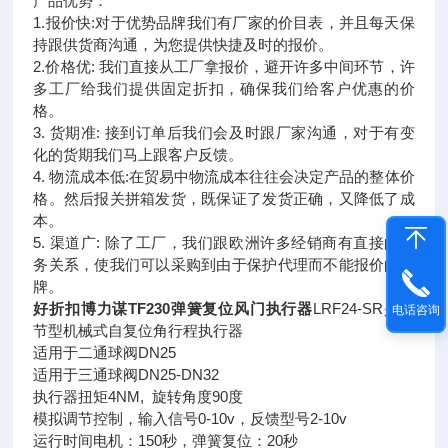
产品优势：
1.报价快:对于优势品牌我们有厂家的价目表，并且每天保
持跟供货商沟通，为您提供快捷及时的报价。
2.价格优: 我们直接从工厂拿报价，避开许多中间环节，许
多工厂给我们提供固定折扣，确保我们给客户优惠的价
格。
3. 货期准: 接到订单后我们会及时跟厂家沟通，对于有变
化的货期我们马上跟客户反馈。
4. 物流成本低:在贸易中物流成本往往会决定产品的整体价
格。然后报关拼箱发货，既保证了发货正确，又降低了成
本。
5. 渠道广: 除了工厂，我们跟欧洲许多经销商有直接的业
务关系，使我们可以采购到由于保护代理而不能报价的品
牌。
好折扣博力谋TF230弹簧复位风门执行器
LRF24-SR是调
电话咨询
节型机械式自复位角行程执行器
适用于二通球阀DN25
适用于三通球阀DN25-DN32
执行器扭矩4NM, 旋转角度90度
模拟调节控制，输入信号0-10v，反馈型号2-10v
运行时间电机：150秒，弹簧复位：20秒