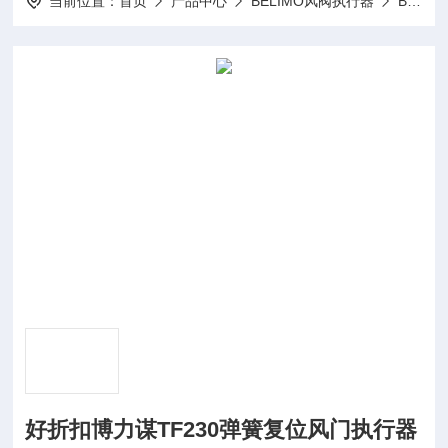
当前位置：
首页
产品中心
BELIMO风阀执行器
BELIMO驱动器LMQ24A-SR
好折扣博力谋TF230弹簧复位风门执行器