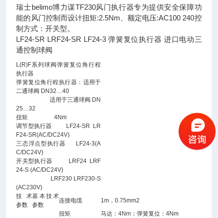
瑞士belimo博力谋TF230风门执行器专为提供安全保障功
能的风门控制而设计扭矩:2.5Nm、额定电压:AC100 240控
制方式：开关型。
LF24-SR LRF24-SR LF24-3 弹簧复位执行器 进口电动三
通控制球阀
L(R)F系列球阀弹簧复位角行程
执行器
弹簧复位角行程执行器：适用于
二通球阀 DN32…40
适用于三通球阀 DN
25…32
扭矩 4Nm
调节型执行器 LF24-SR LR
F24-SR(AC/DC24V)
三态浮点型执行器 LF24-3(A
C/DC24V)
开关型执行器 LRF24 LRF
24-S (AC/DC24V)
LRF230 LRF230-S
(AC230V)
技术
基本技术
连接电缆
1m，0.75mm2
参数
参数
扭矩
马达：4Nm；弹簧复位：4Nm