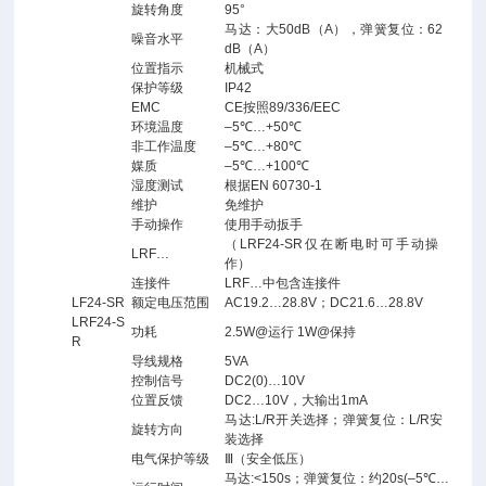
旋转角度
95°
马达：大50dB（A），弹簧复位：62
噪音水平
dB（A）
位置指示
机械式
保护等级
IP42
EMC
CE按照89/336/EEC
环境温度
–5℃…+50℃
非工作温度
–5℃…+80℃
媒质
–5℃…+100℃
湿度测试
根据EN 60730-1
维护
免维护
手动操作
使用手动扳手
（LRF24-SR仅在断电时可手动操
LRF…
作）
连接件
LRF…中包含连接件
LF24-SR
额定电压范围
AC19.2…28.8V；DC21.6…28.8V
LRF24-S
功耗
2.5W@运行 1W@保持
R
导线规格
5VA
控制信号
DC2(0)…10V
位置反馈
DC2…10V，大输出1mA
马达:L/R开关选择；弹簧复位：L/R安
旋转方向
装选择
电气保护等级
Ⅲ（安全低压）
马达:<150s；弹簧复位：约20s(–5℃…