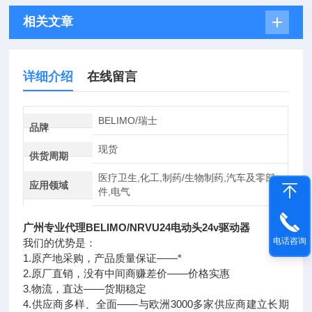
相关文章
详细介绍
在线留言
BELIMO/瑞士
品牌
现货
供货周期
医疗卫生,化工,制药/生物制药,汽车及零部
应用领域
件,电气
广州专业代理BELIMO/NRVU24电动头24v驱动器
电话咨询
我们的优势是：
1.原产地采购，产品质量保证——*
2.原厂直销，没有中间商赚差价——价格实惠
3.物流，直达——货期稳定
4.供应商多样、全面——与欧洲3000多家供应商建立长期