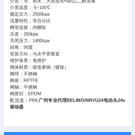
介质：冷、热水，大浓度50%的乙二醇溶液
介质温度：-5~100℃
额定压力：2500kpa
流量特性：等百分比
阀管连接：内螺纹
压差：350kpa
关闭压力：1400kpa
转角：90度
安装方向：与水平管垂直
维护保养：免维护
阀体材质：锻造黄铜（镀镍）
阀球：不锈钢
阀座：RPTFE
阀轴：不锈钢
阀密封：EPDM
配流盘：PPA
广州专业代理BELIMO/NRVU24电动头24v
驱动器