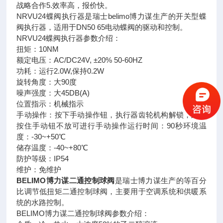
战略合作5.效率高，报价快。
NRVU24蝶阀执行器是瑞士belimo博力谋生产的开关型蝶
阀执行器，适用于DN50 65电动蝶阀的驱动和控制。
NRVU24蝶阀执行器参数介绍：
扭矩：10NM
额定电压：AC/DC24V, ±20% 50-60HZ
功耗：运行2.0W,保持0.2W
旋转角度：大90度
噪声强度：大45DB(A)
位置指示：机械指示
手动操作：按下手动操作钮，执行器齿轮机构解锁，此时
按住手动钮不放可进行手动操作运行时间：90秒环境温
度：-30~+50℃
储存温度：-40~+80℃
防护等级：IP54
维护：免维护
BELIMO博力谋二通控制球阀
是瑞士博力谋生产的等百分
比调节低扭矩二通控制球阀，主要用于空调系统和供暖系
统的水路控制。
BELIMO博力谋二通控制球阀参数介绍：