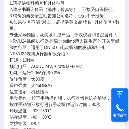
1.请提供物料编号和具体型号
2.请发书面询价函（邮件，传真等），不接受口头报价。
3.询价的商友请主动告知公司名称，否则不予报价。
4.如果型号不能*对上，请提供英文品牌名+具体型号+数
量。
专业采购德国，欧美系工控产品、仪表仪器和备品备件！
NRVU24蝶阀执行器是瑞士belimo博力谋生产的开关型蝶
阀执行器，适用于DN50 65电动蝶阀的驱动和控制。
NRVU24蝶阀执行器参数介绍：
扭矩：10NM
额定电压：AC/DC24V, ±20% 50-60HZ
功耗：运行2.0W,保持0.2W
旋转角度：大90度
噪声强度：大45DB(A)
位置指示：机械指示
手动操作：按下手动操作钮，执行器齿轮机构解锁，此时
按住手动钮不放可进行手动操作运行时间：90秒
环境温度：-30~+50℃
电话咨询
储存温度：-40~+80℃
防护等级：IP54