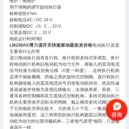
维护：免维护
用于球阀的调节旋转执行器
标称扭矩4 Nm
标称电压AC / DC 24 V.
控制调制DC（0）2 ... 10 V.
位置反馈DC 2 ... 10 V
电机运行时间9秒
LM230AX博力谋开关快速驱动器批发价格
电动执行器是
主要有什么作用
进口电动执行器有直行程、角行程和多转式等类型。角行
程电动执行机构以电动机为动力元件，将输入的直流电流
信号转换为相应的角位移（0度一90度），这种执行机构
适用于操纵蝶阀、挡板之类的旋转式控制阀。直行程执行
机构接收输入的直流电流信号后使电动机转动，然后经减
速器减速并转换为直线位移输出，去操纵单座、双座、三
通等各种控制阀和其它直线式控制机构。多转式电动执行
机构主要用来开启和关闭闸阀、截止阀等多转式阀门，由
于它的电机功率比较大，大的有几十千瓦，一般多用于就
地操纵和遥控。这三种类型的执行机构都是以两相交流电
动机为动力的位置伺服机构，三者电气原理*相同，只是减
速器不一样。