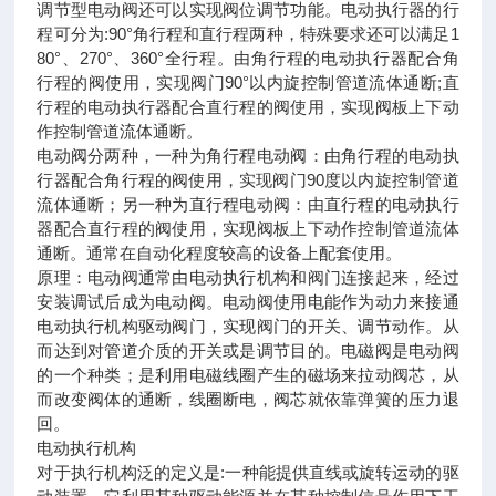
调节型电动阀还可以实现阀位调节功能。电动执行器的行
程可分为:90°角行程和直行程两种，特殊要求还可以满足1
80°、270°、360°全行程。由角行程的电动执行器配合角
行程的阀使用，实现阀门90°以内旋控制管道流体通断;直
行程的电动执行器配合直行程的阀使用，实现阀板上下动
作控制管道流体通断。
电动阀分两种，一种为角行程电动阀：由角行程的电动执
行器配合角行程的阀使用，实现阀门90度以内旋控制管道
流体通断；另一种为直行程电动阀：由直行程的电动执行
器配合直行程的阀使用，实现阀板上下动作控制管道流体
通断。通常在自动化程度较高的设备上配套使用。
原理：电动阀通常由电动执行机构和阀门连接起来，经过
安装调试后成为电动阀。电动阀使用电能作为动力来接通
电动执行机构驱动阀门，实现阀门的开关、调节动作。从
而达到对管道介质的开关或是调节目的。电磁阀是电动阀
的一个种类；是利用电磁线圈产生的磁场来拉动阀芯，从
而改变阀体的通断，线圈断电，阀芯就依靠弹簧的压力退
回。
电动执行机构
对于执行机构泛的定义是:一种能提供直线或旋转运动的驱