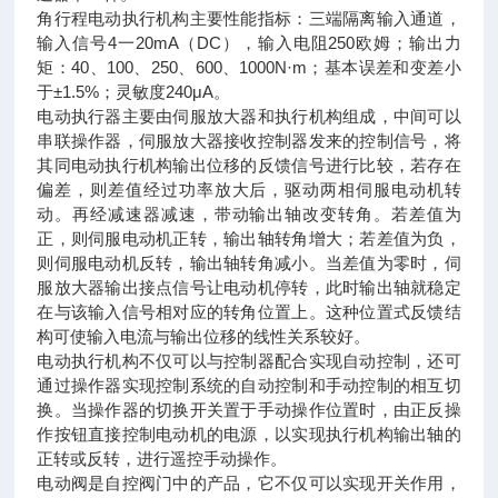
角行程电动执行机构主要性能指标：三端隔离输入通道，
输入信号4一20mA（DC），输入电阻250欧姆；输出力
矩：40、100、250、600、1000N·m；基本误差和变差小
于±1.5%；灵敏度240μA。
电动执行器主要由伺服放大器和执行机构组成，中间可以
串联操作器，伺服放大器接收控制器发来的控制信号，将
其同电动执行机构输出位移的反馈信号进行比较，若存在
偏差，则差值经过功率放大后，驱动两相伺服电动机转
动。再经减速器减速，带动输出轴改变转角。若差值为
正，则伺服电动机正转，输出轴转角增大；若差值为负，
则伺服电动机反转，输出轴转角减小。当差值为零时，伺
服放大器输出接点信号让电动机停转，此时输出轴就稳定
在与该输入信号相对应的转角位置上。这种位置式反馈结
构可使输入电流与输出位移的线性关系较好。
电动执行机构不仅可以与控制器配合实现自动控制，还可
通过操作器实现控制系统的自动控制和手动控制的相互切
换。当操作器的切换开关置于手动操作位置时，由正反操
作按钮直接控制电动机的电源，以实现执行机构输出轴的
正转或反转，进行遥控手动操作。
电动阀是自控阀门中的产品，它不仅可以实现开关作用，