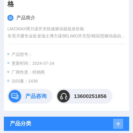
格
产品简介
LM230AX博力谋开关快速驱动器批发价格
东莞天骥专业批发瑞士博力谋BELIMO开关型/模拟型驱动器由广
东批发*销售， 本公司专业经销博力谋阀门*，质量好。价格有优
势 。基本上各地都有我司客户如若您想提供当地客户确认是否合
产品型号：
作过都没有关系。
更新时间：2024-07-24
厂商性质：经销商
访问量：1438
产品咨询
13600251856
产品分类