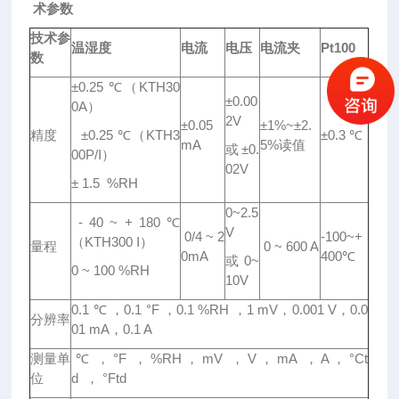
术参数
技术参
温湿度
电流
电压
电流夹
Pt100
数
±0.25 ℃（KTH30
±0.00
0A）
2V
±0.05
±1%~±2.
精度
±0.25 ℃（KTH3
±0.3 ℃
mA
5%读值
或±0.
00P/I）
02V
± 1.5 %RH
0~2.5
- 40 ~ + 180 ℃
V
0/4 ~ 2
-100~+
（KTH300 I）
量程
0 ~ 600 A
0mA
400℃
或 0~
0 ~ 100 %RH
10V
0.1 ℃ ，0.1 °F ，0.1 %RH ，1 mV，0.001 V，0.0
分辨率
01 mA，0.1 A
测量单
℃ ， °F ， %RH ， mV ， V ， mA ， A ， °Ct
位
d ， °Ftd