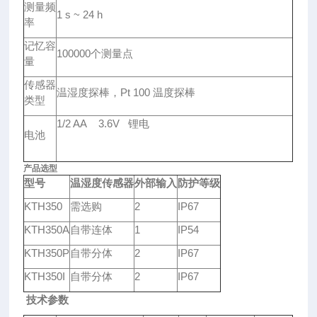
测量频
1 s ~ 24 h
率
记忆容
100000个测量点
量
传感器
温湿度探棒，Pt 100 温度探棒
类型
1/2 AA 3.6V 锂电
电池
产品选型
型号
温湿度传感器
外部输入
防护等级
KTH350
需选购
2
IP67
KTH350A
自带连体
1
IP54
KTH350P
自带分体
2
IP67
KTH350I
自带分体
2
IP67
技术参数