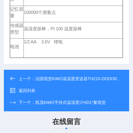
记忆容
100000个测量点
量
传感器
温湿度探棒，Pt 100 温度探棒
类型
1/2 AA 3.6V 锂电
电池
上一个：
法国现货KIMO温湿度变送器TH210-DODI300-R
返回列表
下一个：
凯茂KIMO手持式温湿度计HD1*量现货
在线留言