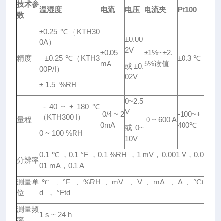
技术参
温湿度
电流
电压
电流夹
Pt100
数
±0.25 ℃（KTH30
±0.00
0A）
2V
±0.05
±1%~±2.
精度
±0.25 ℃（KTH3
±0.3 ℃
mA
5%读值
或±0.
00P/I）
02V
± 1.5 %RH
0~2.5
- 40 ~ + 180 ℃
V
0/4 ~ 2
-100~+
（KTH300 I）
量程
0 ~ 600 A
0mA
400℃
或 0~
0 ~ 100 %RH
10V
0.1 ℃ ，0.1 °F ，0.1 %RH ，1 mV，0.001 V，0.0
分辨率
01 mA，0.1 A
测量单
℃ ， °F ， %RH ， mV ， V ， mA ， A ， °Ct
位
d ， °Ftd
测量频
1 s ~ 24 h
率