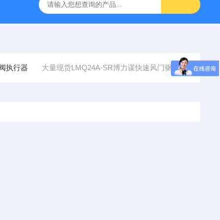
SMC比例阀ITV2050-312L
KNF气体隔膜泵
GEFRA
风阀执行器
大量现货LMQ24A-SR博力谋快速风门驱动器