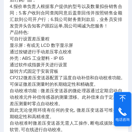
4.报价单负责人根据客户提供的型号以及数量拟份销售合
同；5.客户收到合同查阅同意后盖章回传并按照销售金额
汇款到公司开户行；6.我公司财务查到款后，业务员安排
发货并头告知客户跟踪运单,我公司竭诚为您服务！
产品特色:
可自行设置差压量程
显示屏 : 有或无 LCD 数字显示屏
通过按键进行手动差压零点校准
外壳 : ABS 工业塑料 - IP 65
通过软件或指拨开关进行设置
旋转方式固定于安装背板
CP212微差压变送器配置了温度自动补偿和自动校准功能,
可保证微差压测量时的长期稳定性和精确度。
自动校准功能 : 微差压变送器的微处理器通过定期启动自
动校准元件补偿传感器的测量漂移。此补偿来自于定期的
差压测量时零点自动校准。
因此无论使用环境有任何的变化, 微差压变送器可维持长
期稳定性和高精准度。
电话咨询
自动校准时微差压变送器无需人工操作, 断电或拔除连接
软管, 可在线进行自动校准。