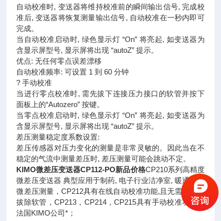
自动校准时, 变送器将维持校准前的瞬间输出信号, 完成校
准后, 变送器将恢复测量输出信号, 自动校准在一秒内即可
完成。
当自动校准启动时, 绿色显示灯 “On” 将亮起, 如变送器为
含显示屏型号, 显示屏将出现 “autoZ” 提示。
优点: 无任何零点误差漂移
自动校准频率: 可设置 1 到 60 分钟
? 手动校准
当进行零点校准时, 需先拔下连接压力接口的软管并按下
面板上的“Autozero” 按键。
当零点校准启动时, 绿色显示灯 “On” 将亮起, 如变送器为
含显示屏型号, 显示屏将出现 “autoZ” 提示。
差压测量稳定度系数设置:
差压传感器对压力变化的测量是非常灵敏的。因此当在不
稳定的气流中测量差压时, 差压测量可能会跳动不定。
KIMO微差压变送器CP112-PO新品价格
CP210系列高精度
微差压变送器 典型应用于制药, 电子行业洁净室, 暖通空调
微差压测量，CP212具有在线自动校准功能,且无需断电或
拔除软管，CP213，CP214，CP215具有手动校准功能，
法国KIMO公司*；