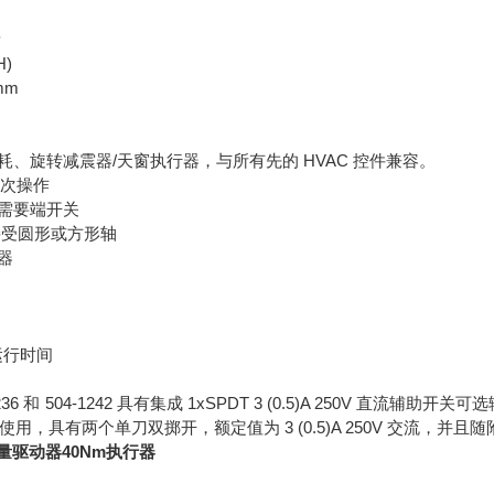
量
H)
5mm
耗、旋转减震器/天窗执行器，与所有先的 HVAC 控件兼容。
0 次操作
需要端开关
夹接受圆形或方形轴
器
机运行时间
236 和 504-1242 具有集成 1xSPDT 3 (0.5)A 250V 直流辅助
使用，具有两个单刀双掷开，额定值为 3 (0.5)A 250V 交流，并且随附
拟量驱动器40Nm执行器