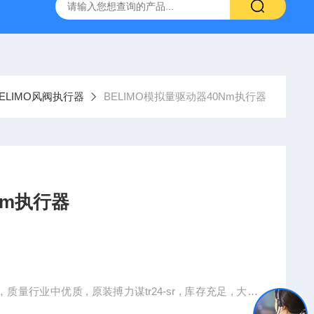
空计
SMC比例阀ITV2050-312L
KNF气体隔膜泵
GEF
ELIMO风阀执行器
BELIMO模拟量驱动器40Nm执行器
Nm执行器
质量行业中优质 , 原装搏力谋tr24-sr , 库存充足 , 大量