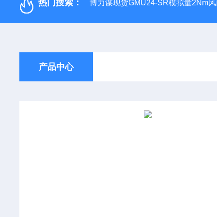
热门搜索：
博力谋现货GMU24-SR模拟量2Nm
产品中心