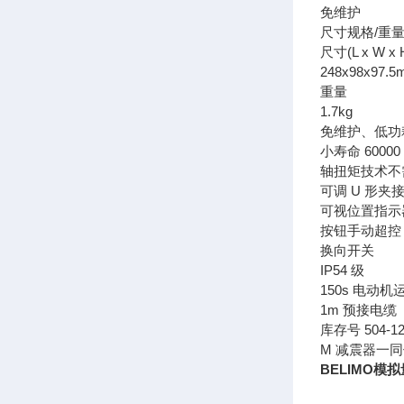
免维护
尺寸规格/重
尺寸(L x W x 
248x98x97.
重量
1.7kg
免维护、低功
小寿命 6000
轴扭矩技术不
可调 U 形
可视位置指示
按钮手动超控
换向开关
IP54 级
150s 电动
1m 预接电缆
库存号 504-1
M 减震器一同
BELIMO模