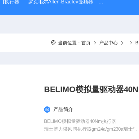
风门执行器
罗克韦尔Allen-Bradley变频器
德国Leybold真
当前位置：
首页
产品中心
B
BELIMO模拟量驱动器40
产品简介
BELIMO模拟量驱动器40Nm执行器
瑞士博力谋风阀执行器gm24a/gm230a瑞士* ,，
现货 , 量大从优 , 价格合理！