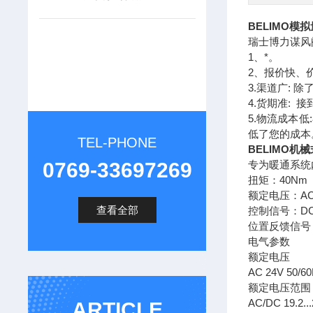
BELIMO模
瑞士博力谋风阀执
1、*。
2、报价快、
3.渠道广:
4.货期准:
5.物流成本
低了您的成本
TEL-PHONE
BELIMO机
0769-33697269
专为暖通系统
扭矩：40Nm
额定电压：AC/
查看全部
控制信号：DC (0
位置反馈信号：D
电气参数
额定电压
AC 24V 50/6
额定电压范围
AC/DC 19.2..
ARTICLE