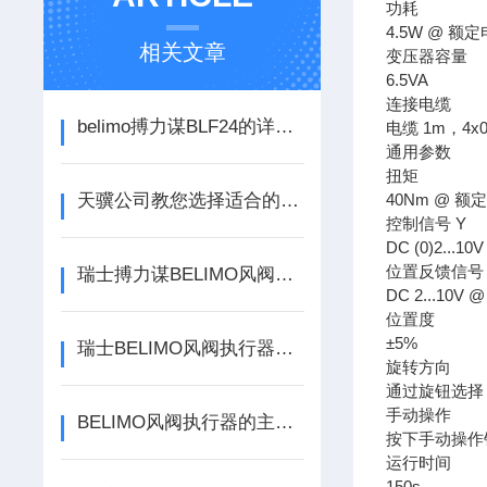
功耗
4.5W @ 额定
相关文章
变压器容量
6.5VA
连接电缆
belimo搏力谋BLF24的详细技术参数指导
电缆 1m，4x0
通用参数
扭矩
天骥公司教您选择适合的BELIMO执行器
40Nm @ 额
控制信号 Y
DC (0)2...
位置反馈信号 
瑞士搏力谋BELIMO风阀执行器接线图
DC 2...10V 
位置度
±5%
瑞士BELIMO风阀执行器怎么调开与关到位
旋转方向
通过旋钮选择
手动操作
BELIMO风阀执行器的主要作用是控制风阀的开启和关闭
按下手动操作
运行时间
150s