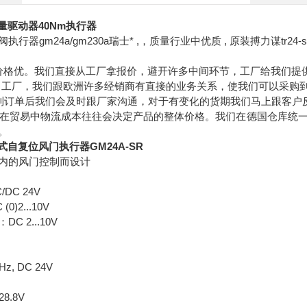
拟量驱动器40Nm执行器
行器gm24a/gm230a瑞士* ,，质量行业中优质 , 原装搏力谋tr24-sr
价格优。我们直接从工厂拿报价，避开许多中间环节，工厂给我们提
 除了工厂，我们跟欧洲许多经销商有直接的业务关系，使我们可以采
 接到订单后我们会及时跟厂家沟通，对于有变化的货期我们马上跟客户
低:在贸易中物流成本往往会决定产品的整体价格。我们在德国仓库统
。
械式自复位风门执行器GM24A-SR
内的风门控制而设计
DC 24V
)2...10V
C 2...10V
0Hz, DC 24V
.28.8V