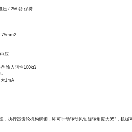
电压 / 2W @ 保持
.75mm2
定电压
10V @ 输入阻性100kΩ
U
@ 大1mA
钮，执行器齿轮机构解锁，即可手动转动风轴旋转角度大95°，机械