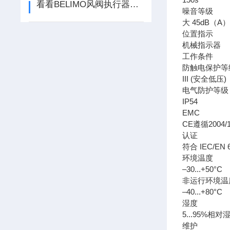
看看BELIMO风阀执行器的这些特点吧
噪音等级
大 45dB（A
位置指示
机械指示器
工作条件
防触电保护等
III (安全低压)
电气防护等级
IP54
EMC
CE遵循2004/1
认证
符合 IEC/EN 6
环境温度
–30...+50°C
非运行环境温
–40...+80°C
湿度
5...95%相
维护