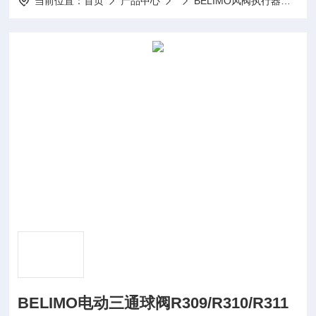
当前位置：
首页
产品中心
BELIMO风阀执行器
BE
BELIMO电动三通球阀R309/R310/R311