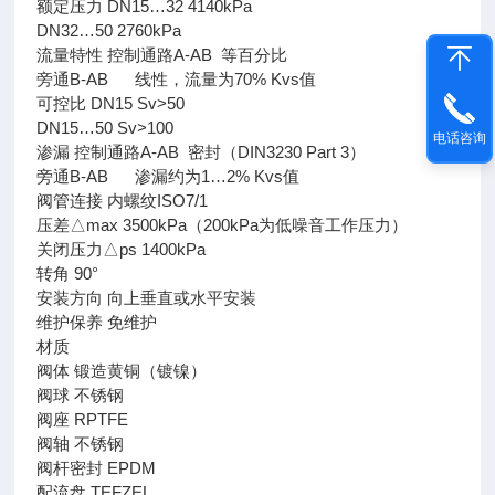
额定压力 DN15…32 4140kPa
DN32…50 2760kPa
流量特性 控制通路A-AB 等百分比
旁通B-AB 线性，流量为70% Kvs值
可控比 DN15 Sv>50
DN15…50 Sv>100
电话咨询
渗漏 控制通路A-AB 密封（DIN3230 Part 3）
旁通B-AB 渗漏约为1…2% Kvs值
阀管连接 内螺纹ISO7/1
压差△max 3500kPa（200kPa为低噪音工作压力）
关闭压力△ps 1400kPa
转角 90°
安装方向 向上垂直或水平安装
维护保养 免维护
材质
阀体 锻造黄铜（镀镍）
阀球 不锈钢
阀座 RPTFE
阀轴 不锈钢
阀杆密封 EPDM
配流盘 TEFZEL