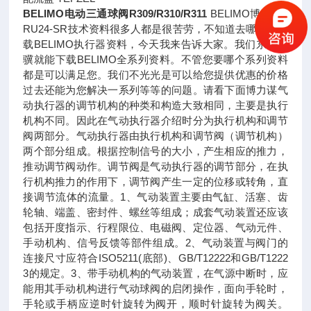
BELIMO电动三通球阀R309/R310/R311
BELIMO博力谋L
RU24-SR技术资料很多人都是很苦劳，不知道去哪里能下
载BELIMO执行器资料，今天我来告诉大家。我们东莞天
骥就能下载BELIMO全系列资料。不管您要哪个系列资料
都是可以满足您。我们不光光是可以给您提供优惠的价格
过去还能为您解决一系列等等的问题。请看下面博力谋气
动执行器的调节机构的种类和构造大致相同，主要是执行
机构不同。因此在气动执行器介绍时分为执行机构和调节
阀两部分。气动执行器由执行机构和调节阀（调节机构）
两个部分组成。根据控制信号的大小，产生相应的推力，
推动调节阀动作。调节阀是气动执行器的调节部分，在执
行机构推力的作用下，调节阀产生一定的位移或转角，直
接调节流体的流量。1、气动装置主要由气缸、活塞、齿
轮轴、端盖、密封件、螺丝等组成；成套气动装置还应该
包括开度指示、行程限位、电磁阀、定位器、气动元件、
手动机构、信号反馈等部件组成。2、气动装置与阀门的
连接尺寸应符合ISO5211(底部)、GB/T12222和GB/T1222
3的规定。3、带手动机构的气动装置，在气源中断时，应
能用其手动机构进行气动球阀的启闭操作，面向手轮时，
手轮或手柄应逆时针旋转为阀开，顺时针旋转为阀关。