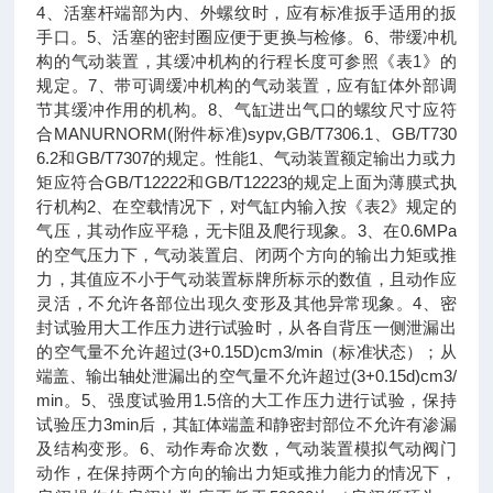
4、活塞杆端部为内、外螺纹时，应有标准扳手适用的扳
手口。5、活塞的密封圈应便于更换与检修。6、带缓冲机
构的气动装置，其缓冲机构的行程长度可参照《表1》的
规定。7、带可调缓冲机构的气动装置，应有缸体外部调
节其缓冲作用的机构。8、气缸进出气口的螺纹尺寸应符
合MANURNORM(附件标准)sypv,GB/T7306.1、GB/T730
6.2和GB/T7307的规定。性能1、气动装置额定输出力或力
矩应符合GB/T12222和GB/T12223的规定上面为薄膜式执
行机构2、在空载情况下，对气缸内输入按《表2》规定的
气压，其动作应平稳，无卡阻及爬行现象。3、在0.6MPa
的空气压力下，气动装置启、闭两个方向的输出力矩或推
力，其值应不小于气动装置标牌所标示的数值，且动作应
灵活，不允许各部位出现久变形及其他异常现象。4、密
封试验用大工作压力进行试验时，从各自背压一侧泄漏出
的空气量不允许超过(3+0.15D)cm3/min（标准状态）；从
端盖、输出轴处泄漏出的空气量不允许超过(3+0.15d)cm3/
min。5、强度试验用1.5倍的大工作压力进行试验，保持
试验压力3min后，其缸体端盖和静密封部位不允许有渗漏
及结构变形。6、动作寿命次数，气动装置模拟气动阀门
动作，在保持两个方向的输出力矩或推力能力的情况下，