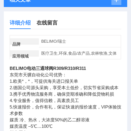
详细介绍
在线留言
BELIMO/瑞士
品牌
医疗卫生,环保,食品/农产品,农林牧渔,文体
应用领域
BELIMO电动三通球阀R309/R310/R311
东莞市天骥自动化公司优势：
1.欧美*，*，可提供海关进口报关单
2.德国公司源头采购，享受本土低价，切实节省采购成本
3.携手优秀物流服务商，确保货期准确和降低货物耗损
4.专业服务，值得信赖，高素质员工
5.快速报价，合作有礼，保证快速的报价速度，VIP体验技
术参数
媒质 冷、热水，大浓度50%的乙二醇溶液
媒质温度 –5℃…100℃