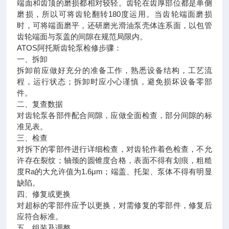
端面和齿顶的磨损都相对较轻。齿轮在齿厚部位都是单侧
磨损，所以可将齿轮翻转180度运用。当齿轮端面磨损
时，可将端面磨平，还研磨光滑油泵壳体连系面，以包管
齿轮端面与泵盖的间隙在规范局限内。
ATOS阿托斯齿轮泵检修步骤：
一、拆卸
拆卸前应做好充分的准备工作，熟悉设备结构，工艺流
程，运行状态；拆卸时应小心谨慎，避免损坏设备零部
件。
二、复查数据
对齿轮泵各部件配合间隙，应做全面检查，部分间隙的标
准见表。
三、检查
对拆下的零部件进行详细检查，对齿轮作着色检查，不允
许存在裂纹；轴颈的圆锥度合格，表面不得有划痕，粗糙
度Ra的大允许值为1.6μm；端盖、托架、泵体不得有明显
缺陷。
四、修复或更换
对超标的零部件应予以更换，对需修复的零部件，修复后
应符合标准。
五、组装及调整