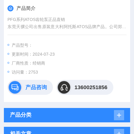
产品简介
PFG系列ATOS齿轮泵正品直销
东莞天骥公司出售原装意大利阿托斯ATOS品牌产品。公司郑重
承诺对此次采购销售的机电设备产品，若提供非原装正品货物，
则无条件退货。质量按厂家标准进行保修，用户无特殊要求的按
产品型号：
国家有关规定进行保修，国家无规定，按与用户协商结果保修。
更新时间：2024-07-23
保修期内非因操作不当造成需要更换的零配件及设备由我司负责
包修、包换。我司所提供的所有设备均按标书承诺的保修范围和
厂商性质：经销商
时间进行保修。
访问量：2753
产品咨询
13600251856
产品分类
相关文章