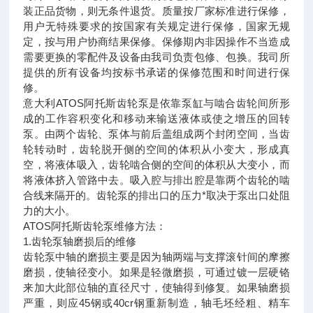
装正品货物，则无条件退货。质量按厂家标准进行保修，
用户无特殊要求的按国家有关规定进行保修，国家无规
定，按与用户协商结果保修。保修期内非因操作不当造成
需要更换的零配件及设备由我司负责包修、包换。我司所
提供的所有设备均按标书承诺的保修范围和时间进行保
修。
意大利ATOS阿托斯齿轮泵是依靠泵缸与啮合齿轮间所形
成的工作容积变化和移动来输送液体或使之增压的回转
泵。由两个齿轮、泵体与前后盖组成两个封闭空间，当齿
轮转动时，齿轮脱开侧的空间的体积从小变大，形成真
空，将液体吸入，齿轮啮合侧的空间的体积从大变小，而
将液体挤入管路中去。吸入腔与排出腔是靠两个齿轮的啮
合线来隔开的。齿轮泵的排出口的压力*取决于泵出口处阻
力的大小。
ATOS阿托斯齿轮泵维修方法：
1.齿轮泵轴磨损后的维修
齿轮泵中轴的磨损主要是因为轴两端与支撑滚针间的摩擦
磨损，使轴径变小。如果是轻微磨损，可通过镀一层硬铬
来加大此部位轴的直径尺寸，使轴得到修复。如果轴磨损
严重，则应45钢或40cr钢重新制造，轴毛坯经粗、精车