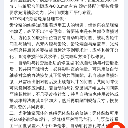
m，与轴配合间隙应在0.01mm左右;滚针装配时要按数量
要求充满轴承壳内，滚针间要相互平行布置。
ATOS阿托斯齿轮泵修理常识：
齿轮泵的修缮知识跟着运用工夫的增进，齿轮泵会呈现泵
油缺乏，甚至不出油等毛病，首要缘由是有关部位磨损过
大。齿轮泵的磨损部位首要有自动轴与衬套、被动齿轮中
间孔与轴销、泵壳内腔与齿轮、齿轮端面与泵盖等。光滑
油泵磨损后其首要技能目标达不到要求时，应将其拆开分
化，查清磨损部位及水平，接纳响应方法予以修复。
一、自动轴与衬套磨损后的修复齿 轮泵自动轴与衬套磨损
后，其共同间隙增大，必将影响泵的油量。可采用修自动
轴或衬套的办法恢复其正常的共同间隙。若自动轴磨损细
微，只需压出旧衬套后换上规范尺寸的衬套，共同间隙便
可恢复到答应局限。若自动轴与衬套磨损严峻且共同间隙
严峻超标时，不只要改换衬套，并且自动轴也使用镀铬或
振动堆焊法将其直径加大，然后再磨削到规范尺寸，恢复
与衬套的共同要求。
二、光滑油泵壳体的修缮壳体裂纹的修缮：壳体裂纹可用
铸508镍铜焊条焊补。焊缝须严密而元气孔，与泵盖连系
面平面度误差不大于0.05毫米。自动轴衬套孔与从动轴孔