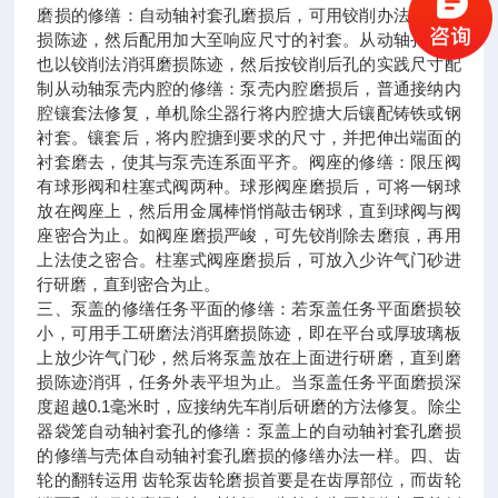
磨损的修缮：自动轴衬套孔磨损后，可用铰削办法消弭磨
损陈迹，然后配用加大至响应尺寸的衬套。从动轴孔磨损
也以铰削法消弭磨损陈迹，然后按铰削后孔的实践尺寸配
制从动轴泵壳内腔的修缮：泵壳内腔磨损后，普通接纳内
腔镶套法修复，单机除尘器行将内腔搪大后镶配铸铁或钢
衬套。镶套后，将内腔搪到要求的尺寸，并把伸出端面的
衬套磨去，使其与泵壳连系面平齐。阀座的修缮：限压阀
有球形阀和柱塞式阀两种。球形阀座磨损后，可将一钢球
放在阀座上，然后用金属棒悄悄敲击钢球，直到球阀与阀
座密合为止。如阀座磨损严峻，可先铰削除去磨痕，再用
上法使之密合。柱塞式阀座磨损后，可放入少许气门砂进
行研磨，直到密合为止。
三、泵盖的修缮任务平面的修缮：若泵盖任务平面磨损较
小，可用手工研磨法消弭磨损陈迹，即在平台或厚玻璃板
上放少许气门砂，然后将泵盖放在上面进行研磨，直到磨
损陈迹消弭，任务外表平坦为止。当泵盖任务平面磨损深
度超越0.1毫米时，应接纳先车削后研磨的方法修复。除尘
器袋笼自动轴衬套孔的修缮：泵盖上的自动轴衬套孔磨损
的修缮与壳体自动轴衬套孔磨损的修缮办法一样。四、齿
轮的翻转运用 齿轮泵齿轮磨损首要是在齿厚部位，而齿轮