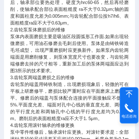
后，轴承部位要热处理， 硬度为hrc60-65，然后再经磨
削，使轴承配合部位表面粗糙度 ra不大于0.32μm;轴的圆
度和圆柱度允差为0.005mm;与齿轮配合部位按h7/h6、表
面粗糙度ra应不大于0.63μm。
2.齿轮泵泵体磨损后的维修
泵体内表面磨损主要是吸油区段圆弧形工作面.如果出现轻
微磨损，可用油石修磨去毛刺后使用。泵体是由铸铁铸造
毛坯成型， 出现严重磨损时应更换新件。如果泵内齿轮两
端面是用磨削修复， 则泵体宽度尺寸也要改变，与齿轮两
端修磨去掉的尺寸相等，重新加工后的泵体两端面应达到
图3所示的技术要求。
3.齿轮泵两端盖磨损之后的维修
齿轮泵的端盖用铸铁制造，出现磨损现象后，轻微的可在
平板上研磨修平，磨损比较严重时应在平面磨床上磨削修
平。修磨后的端盖与泵体配合连接的平面接触应不低于8
5%.平面度允差、端面对孔中心线的垂直度允差、两端面
的平行度允差和两轴孔中心线的平行度允差均为0.01m
电话咨询
m。磨削后的表面粗糙度ra应不大于1. 5μm。
4.齿轮泵用滚针轴承的维修更换
泵中零件维修后，轴承滚针应更换。对滚针要求是：全部
滚针直径的尺寸误差不应超过0.003mm，长度允差为0.1m