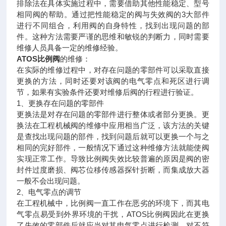
排除法在具体实施过程中，需要借助其他性能稳定、型号
相同阀的帮助。通过把性能稳定的阀与失效阀的3大部件
进行不同组合，利用阀的自身特性，找到出现问题的部
件。这种方法需要严谨的思维和敏锐的判断力，同时需要
维修人员具备一定的维修经验。
ATOS比例阀
的维修：
在实际的维修过程中，对存在问题的零部件可以采取直接
更换的方法，同时还要对该阀的电气零点和死区进行调
节，如果有实验条件还要对维修后阀的行程进行验证。
1、更换存在问题的零部件
更换法是对存在问题的零部件进行整体或者部分更换。更
换法在工程机械阀的维修中应用相当广泛，该方法的关键
是查找出现问题的部件，找到问题后就可以更换一个与之
相同的完好部件，一般情况下通过这种维修方法就能使阀
实现正常工作。导致比例阀失效比较普遍的原因是阀的密
封件过度磨损、阀芯位移传感器探针折断，而集成放大器
一般不会出现问题。
2、电气零点的调节
在工程机械中，比例阀一直工作在恶劣的环境下，而其电
气零点易受到外界环境的干扰，ATOS比例阀因此在更换
了失效的零部件后就应当对其电气零点进行检测，对不符