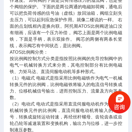
作速度。 卸荷阀的下面是负荷传感压力的溢流阀，也是整
个阀组的保护。 下面的是两位两通的电磁卸荷阀，通电后
可以把负荷传感的信号油（虚线）放回油箱，阀组立刻失
去压力，可以起到应急保护作用。就像二楼说的一样。 右
面的点划线框内是换向联。阿托斯ATOS比例阀进油口没
有细画，应该有一个压力补偿 。阀芯上面是两个比例电磁
铁，下面是手柄，表示双操作。 阀芯的两侧有两条长竖
线，表示阀芯有中间状态，是比例阀。
ATOS比例阀分类：
按比例阀控制方式分类是指按照比例阀的先导控制阀中的
电气一机械转换方式来分类，其电控制部分有比例电磁
铁、力矩马达、直流伺服电动机等多种形式。
（1）电磁式 电磁式是指采用比例电磁铁作为电气一机械
转换元件的比例阀，比例电磁铁将输入的电流信号转换成
力、位移机械信号输出．进而控制压力、流量及方向等参
数。
（2）电动式 电动式是指采用直流伺服电动机作为电气一
机械转换元件的比例阀，直流伺服电动机将输入的电信
号．转换成旋转运动转速，再经丝杆螺母、齿轮齿条或齿
轮凸轮等减速装置和变换机构，输出力与位移，进一步控
制液压参数。