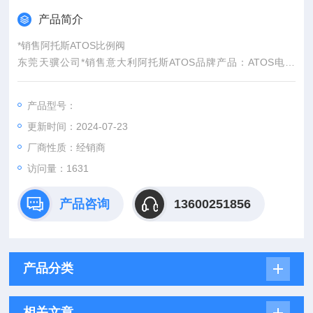
产品简介
*销售阿托斯ATOS比例阀
东莞天骥公司*销售意大利阿托斯ATOS品牌产品：ATOS电磁
阀、ATOS常规阀、ATOS叠加阀、ATOS插装阀、ATOS比例
阀、ATOS换向阀、ATOS盖板、ATOS柱塞泵等。我们公司具有
产品型号：
良好的市场信誉,专业的销售和技术服务团队，保证产品全新正
更新时间：2024-07-23
品，报关单 原产地证明，所有资料齐全，我们承诺所有产品 期
货如果不是全新*全新假一赔十，我们所有产品出售后执行原厂的
厂商性质：经销商
售
访问量：1631
产品咨询
13600251856
产品分类
相关文章