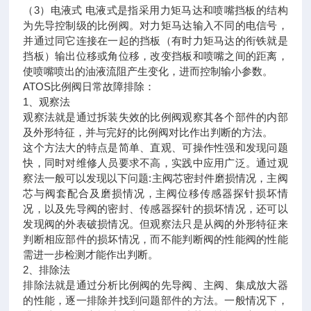
（3）电液式 电液式是指采用力矩马达和喷嘴挡板的结构
为先导控制级的比例阀。对力矩马达输入不同的电信号，
并通过同它连接在一起的挡板（有时力矩马达的衔铁就是
挡板）输出位移或角位移，改变挡板和喷嘴之间的距离，
使喷嘴喷出的油液流阻产生变化，进而控制输小参数。
ATOS比例阀日常故障排除：
1、观察法
观察法就是通过拆装失效的比例阀观察其各个部件的内部
及外形特征，并与完好的比例阀对比作出判断的方法。
这个方法大的特点是简单、直观、可操作性强和发现问题
快，同时对维修人员要求不高，实践中应用广泛。通过观
察法一般可以发现以下问题:主阀芯密封件磨损情况，主阀
芯与阀套配合及磨损情况，主阀位移传感器探针损坏情
况，以及先导阀的密封、传感器探针的损坏情况，还可以
发现阀的外表破损情况。但观察法只是从阀的外形特征来
判断相应部件的损坏情况，而不能判断阀的性能阀的性能
需进一步检测才能作出判断。
2、排除法
排除法就是通过分析比例阀的先导阀、主阀、集成放大器
的性能，逐一排除并找到问题部件的方法。一般情况下，