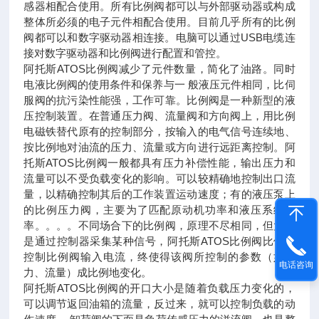
感器相配合使用。所有比例阀都可以与外部驱动器或构成
整体所必须的电子元件相配合使用。目前几乎所有的比例
阀都可以和数字驱动器相连接。电脑可以通过USB电缆连
接对数字驱动器和比例阀进行配置和管控。
阿托斯ATOS比例阀减少了元件数量，简化了油路。同时
电液比例阀的使用条件和保养与一 般液压元件相同，比伺
服阀的抗污染性能强，工作可靠。比例阀是一种新型的液
压控制装置。在普通压力阀、流量阀和方向阀上，用比例
电磁铁替代原有的控制部分，按输入的电气信号连续地、
按比例地对油流的压力、流量或方向进行远距离控制。阿
托斯ATOS比例阀一般都具有压力补偿性能，输出压力和
流量可以不受负载变化的影响。可以较精确地控制出口流
量，以精确控制其后的工作装置运动速度；有的液压泵上
的比例压力阀，主要为了匹配原动机功率和液压系统功
率。。。。不同场合下的比例阀，原理不尽相同，但大都
是通过控制器采集某种信号，阿托斯ATOS比例阀比例地
控制比例阀输入电流，终使得该阀所控制的参数（如压
电话咨询
力、流量）成比例地变化。
阿托斯ATOS比例阀的开口大小是随着负载压力变化的，
可以调节返回油箱的流量，反过来，就可以控制负载的动