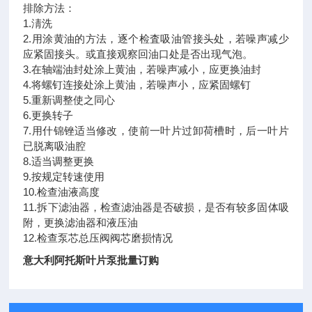
排除方法：
1.淸洗
2.用涂黄油的方法，逐个检査吸油管接头处，若噪声减少
应紧固接头。或直接观察回油口处是否出现气泡。
3.在轴端油封处涂上黄油，若噪声减小，应更换油封
4.将螺钉连接处涂上黄油，若噪声小，应紧固螺钉
5.重新调整使之同心
6.更换转子
7.用什锦锉适当修改，使前一叶片过卸荷槽时，后一叶片
已脱离吸油腔
8.适当调整更换
9.按规定转速使用
10.检查油液高度
11.拆下滤油器，检查滤油器是否破损，是否有较多固体吸
附，更换滤油器和液压油
12.检查泵芯总压阀阀芯磨损情况
意大利阿托斯叶片泵批量订购