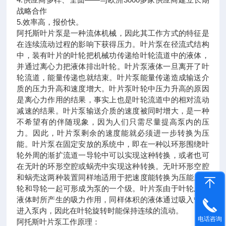
战略合作
5.效率高，报价快。
阿托斯叶片泵是一种流体机械，因此其工作方式的特征是
在连续流动过程的影响下获得压力。叶片泵在径流式结构
中，装有叶片的叶轮把机械功传递给叶轮流道中的液体，
并通过离心力把液体排出叶轮。叶片泵液体一旦离开了叶
轮流道，能量传递也就结束。叶片泵能量传递造成输送介
质的压力升高和速度增大。叶片泵叶轮中压力升高的原因
是离心力作用的结果，事实上也是叶轮流道中的相对流动
减速的结果。叶片泵输送介质的速度被同时增大，是一种
不希望有的伴随现象，因为人们只需尽量提高泵内的压
力。因此，叶片泵剩余的速度能就必须进一步转换为压
能。叶片泵在固定安放的系统中，即在一种以环形围绕叶
轮外周的渐扩流道一导轮中可以实现这种转换，或者也可
在无叶的环形空腔或蜗壳中实现这种转换。无叶环形空腔
和蜗壳这两种装置同样地适用于把速度能转换为压能。叶
轮和导轮一起可形成为泵的一个级。叶片泵由于叶轮压出
液体时所产生的吸力作用，同样体积的液体通过吸入管又
进入泵内，因此在叶轮旋转时能保持连续的流动。
电话咨询
阿托斯叶片泵工作原理：