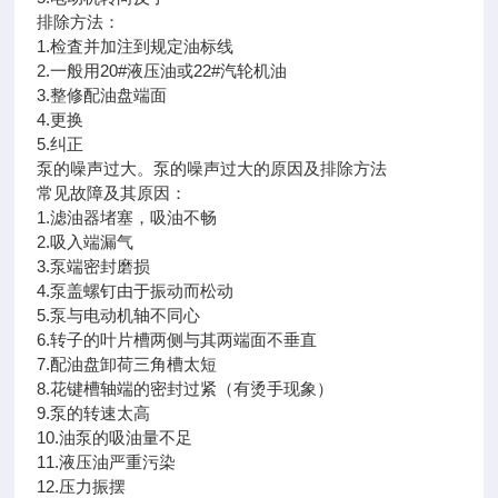
排除方法：
1.检査并加注到规定油标线
2.一般用20#液压油或22#汽轮机油
3.整修配油盘端面
4.更换
5.纠正
泵的噪声过大。泵的噪声过大的原因及排除方法
常见故障及其原因：
1.滤油器堵塞，吸油不畅
2.吸入端漏气
3.泵端密封磨损
4.泵盖螺钉由于振动而松动
5.泵与电动机轴不同心
6.转子的叶片槽两侧与其两端面不垂直
7.配油盘卸荷三角槽太短
8.花键槽轴端的密封过紧（有烫手现象）
9.泵的转速太高
10.油泵的吸油量不足
11.液压油严重污染
12.压力振摆