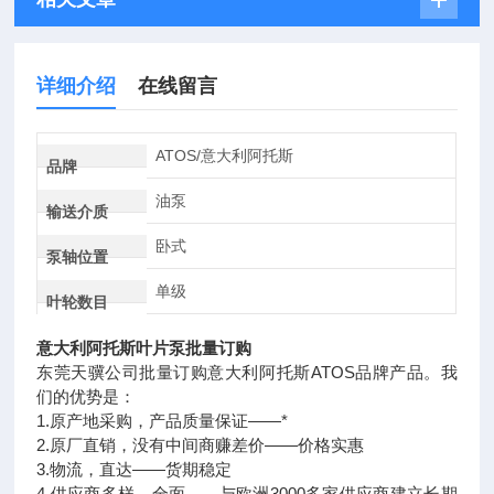
详细介绍
在线留言
ATOS/意大利阿托斯
品牌
油泵
输送介质
卧式
泵轴位置
单级
叶轮数目
意大利阿托斯叶片泵批量订购
东莞天骥公司批量订购意大利阿托斯ATOS品牌产品。我
们的优势是：
1.原产地采购，产品质量保证——*
2.原厂直销，没有中间商赚差价——价格实惠
3.物流，直达——货期稳定
4.供应商多样、全面——与欧洲3000多家供应商建立长期