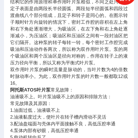
结构它的作用原理和单作用叶片泵相似，不同之处只在于
定子表面是由两段长半径圆弧、两段短半径圆弧和四段过
渡曲线八个部分组成，且定子和转子是同心的。在图示转
子顺时针方向旋转的情况下，密封工作腔的容积在左上角
和右下角处逐渐增大，为吸油区，在左下角和右上角处逐
渐减小，为压油区；吸油区和压油区之间有一段封油区把
它们隔开。这种泵的转子每转一转，每个密封工作腔完成
吸油和压油动作各两次，所以称为双作用叶片泵。泵的两
个吸油区和两个压油区是径向对称的，作用在转子上的液
压力径向平衡，所以又称为平衡式叶片泵。
双作用叶片泵的瞬时流量是脉动的，当叶片数为4的倍数
时脉动率小。为此，双作用叶片泵的叶片数一般都取12或
16。
阿托斯ATOS叶片泵
常见故障：
油液吸不上。叶片泵油吸不上的原因和排除方法：
常见故障及其原因：
1.油面过低，油液吸不上
2.油液黏度过大，使叶片在转子槽内滑动不灵活
3.配油盘端面与壳体内平面接触不良，高低压腔串通
4.泵体内部有砂眼，高低压腔串通
5.电动机转向反了