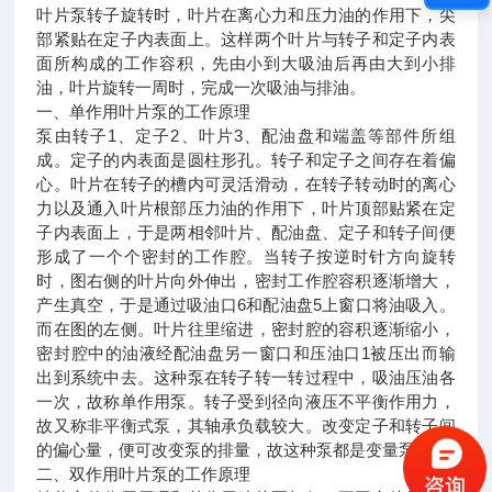
叶片泵转子旋转时，叶片在离心力和压力油的作用下，尖
部紧贴在定子内表面上。这样两个叶片与转子和定子内表
面所构成的工作容积，先由小到大吸油后再由大到小排
油，叶片旋转一周时，完成一次吸油与排油。
一、单作用叶片泵的工作原理
泵由转子1、定子2、叶片3、配油盘和端盖等部件所组
成。定子的内表面是圆柱形孔。转子和定子之间存在着偏
心。叶片在转子的槽内可灵活滑动，在转子转动时的离心
力以及通入叶片根部压力油的作用下，叶片顶部贴紧在定
子内表面上，于是两相邻叶片、配油盘、定子和转子间便
形成了一个个密封的工作腔。当转子按逆时针方向旋转
时，图右侧的叶片向外伸出，密封工作腔容积逐渐增大，
产生真空，于是通过吸油口6和配油盘5上窗口将油吸入。
而在图的左侧。叶片往里缩进，密封腔的容积逐渐缩小，
密封腔中的油液经配油盘另一窗口和压油口1被压出而输
出到系统中去。这种泵在转子转一转过程中，吸油压油各
一次，故称单作用泵。转子受到径向液压不平衡作用力，
故又称非平衡式泵，其轴承负载较大。改变定子和转子间
的偏心量，便可改变泵的排量，故这种泵都是变量泵。
二、双作用叶片泵的工作原理