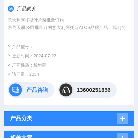
产品简介
意大利阿托斯叶片泵批量订购
东莞天骥公司批量订购意大利阿托斯ATOS品牌产品。我们的优
势是：
1.原产地采购，产品质量保证——*
产品型号：
2.原厂直销，没有中间商赚差价——价格实惠
更新时间：2024-07-23
3.物流，直达——货期稳定
4.供应商多样、全面——与欧洲3000多家供应商建立长期战略合
厂商性质：经销商
作
访问量：2034
5.效率高，报价快。
产品咨询
13600251856
产品分类
相关文章