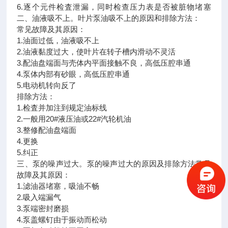
6.逐个元件检査泄漏，同时检查压力表是否被脏物堵塞
二、油液吸不上。叶片泵油吸不上的原因和排除方法：
常见故障及其原因：
1.油面过低，油液吸不上
2.油液黏度过大，使叶片在转子槽内滑动不灵活
3.配油盘端面与壳体内平面接触不良，高低压腔串通
4.泵体内部有砂眼，高低压腔串通
5.电动机转向反了
排除方法：
1.检査并加注到规定油标线
2.一般用20#液压油或22#汽轮机油
3.整修配油盘端面
4.更换
5.纠正
三、泵的噪声过大。泵的噪声过大的原因及排除方法常见
故障及其原因：
1.滤油器堵塞，吸油不畅
2.吸入端漏气
3.泵端密封磨损
4.泵盖螺钉由于振动而松动