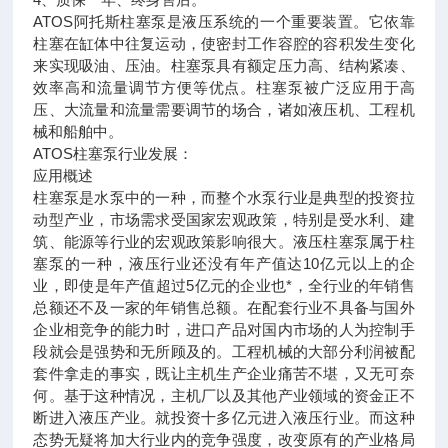
ATOS阿托斯柱塞泵是液压系统的一个重要装置。它依靠
柱塞在缸体中往复运动，使密封工作容腔的容积发生变化
来实现吸油、压油。柱塞泵具有额定压力高、结构紧凑、
效率高和流量调节方便等优点。柱塞泵被广泛应用于高
压、大流量和流量需要调节的场合，诸如液压机、工程机
械和船舶中。
ATOS柱塞泵行业发展：
应用概述
柱塞泵是水泵中的一种，而整个水泵行业是典型的投资拉
动型产业，市场需求受国家宏观政策，特别是受水利、建
筑、能源等行业的宏观政策影响很大。液压柱塞泵属于柱
塞泵的一种，液压行业还没有年产值达10亿元以上的企
业，即使是年产值超过5亿元的企业也*，全行业的年销售
总额还不及一家的年销售总额。在配套行业不具备与国外
企业相竞争的能力时，进口产品对国内市场的人为控制手
段就会是强势和无所顾及的。工程机械的大部分利润被配
套件拿走的事实，既让主机生产企业痛苦不堪，又无可奈
何。基于这种情况，主机厂以及其他产业领域的资金正不
断进入液压产业。就投资十多亿元进入液压行业。而这种
态势无疑将加大行业内的竞争强度，改变原有的产业格局