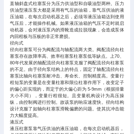
直轴斜盘式柱塞泵分为压力供油型和自吸油型两种。压力
供油型液压泵大都是采用有气压的油箱，靠气压供油的液
压油箱，在每次启动机器之后，必须等液压油箱达到使用
气压后，才能操作机械。如果液压油箱的气压不足时就启
动机器，会对液压泵内的滑靴造成拉脱现象，会造成泵体
内回程板与压板的非正常磨损。
径向式
径向柱塞泵可分为阀配流与轴配流两大类。阀配流径向柱
塞泵存在故障率高、效率柱塞泵柱塞泵低等缺点。上70、
80年代发展的轴配流径向柱塞泵克服了阀配流径向柱塞泵
的不足。由于径向泵结构上的特点，固定了轴配流径向柱
塞泵比轴向柱塞泵耐冲击、寿命长、控制精度高。变量行
程短泵的变量是在变量柱塞和限位柱塞作用下，改变定子
的偏心距实现的，而定于的大偏心距为 5-9mm（根据排量
大小不同），变量行程很短。且变量机构设计为高压操
纵，由控制阀进行控制。故该泵的响应速度快。径向结构
设计克服了如轴向柱塞泵滑靴偏磨的问题。使其抗冲击能
力大幅度提高。
液压式
液压柱塞泵靠气压供油的液压油箱，在每次启动机器后，