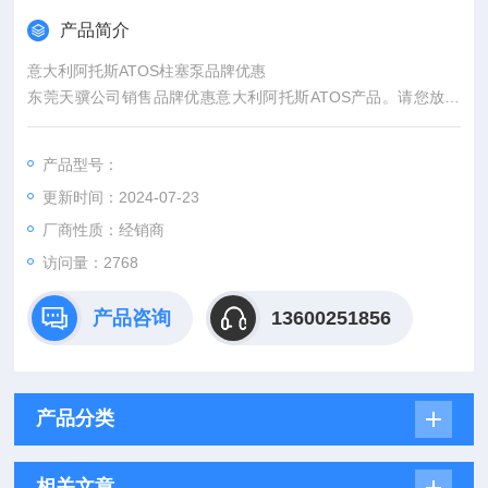
产品简介
意大利阿托斯ATOS柱塞泵品牌优惠
东莞天骥公司销售品牌优惠意大利阿托斯ATOS产品。请您放心
采购：
1、产品100%*正品；
产品型号：
2、提供正规增值税发票；
更新时间：2024-07-23
3、全国包邮；
4、质保一年、终身售后。
厂商性质：经销商
访问量：2768
产品咨询
13600251856
产品分类
相关文章