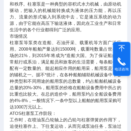
和秩序。柱塞泵是一种典型的容积式水力机械，由原动机
驱动，把输入的机械能转换成为液体的压力能，再以压
力、流量的形式输入到系统中去，它是液压系统的动力
源，由于它能在高压下输送液体，因此在工业生产和日常
生活中的各个行业都得到广泛的应用。
市场情况
柱塞泵等泵类在造船、石油开采、载重机等方面广泛应
用。2008年船舶产量达到15000吨，载重吨数量占世界市
场的21%，到2015年将成为*造船大国。为了保证船的正
常航行或系泊，满足船员和旅客的生活需要，每条船都要
配有一定数量的、能起相应作用的船用采，船用泵是重要
电话咨询
的辅机之一。据不*统计，在各种船舶辅助机械设备中，各
种类型和不同用途的船用泵的总数量，约占船舶机械设备
总量的20%-30%，船用泵的价格在船舶设备费用中所占的
比重也比较大。在总的造价中，船用泵约占全船设备费用
的4%-8%，一般情况下.一条中型以上船舶的船用泵采购可
达1000万元以上。
ATOS柱塞泵工作阶段：
工作时，在喷油泵凸轮轴上的凸轮与柱塞弹簧的作用下，
迫使柱塞作上、下往复运动，从而完成泵油任务，泵油过