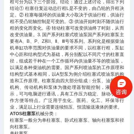
程可分为以下三个阶段。结论：通过上述讨论，得出下列
结论① 柱塞往复运动总行程L是不变的，由凸轮的升程决
定。② 柱塞每循环的供油量大小取决于供油行程，供油行
程不受凸轮轴控制是可变的。③ 供油开始时刻不随供油行
程的变化而变化。④ 转动柱塞可改变供油终了时刻，从而
改变供油量。3. 国产系列柱塞式喷油泵国产系列柱塞泵主
要有A、B、P、Z和Ⅰ、Ⅱ、Ⅲ号等系列。系列化是根据柴油
机单缸功率范围对供油量的要求不同，以柱塞行程，泵缸
中心距和结构型式为基础，再分别配以不同尺寸的柱塞直
径，组成若干种在一个工作循环内供油量不等的喷油泵，
以满足各种柴油机的需要。国产系列喷油泵的工作原理和
结构型式基本相同，以A型泵为例介绍柱塞式喷油泵的构
造和工作原理。柱塞泵由四大部分组成：分泵、油量调节
机构、传动机构和泵体为微处理器智能控制，液晶屏显
示，可与电脑进行通讯，具有工作压力稳定、脉动小、操
作方便等特点。广泛用于生化、医药、化工、环保等行
业，满足以上行业需要连续恒压、恒流输送液体的要求。
ATOS柱塞泵
机械分类：
柱塞泵一般分为单柱塞泵、卧式柱塞泵、轴向柱塞泵和径
向柱塞泵。
单柱塞泵