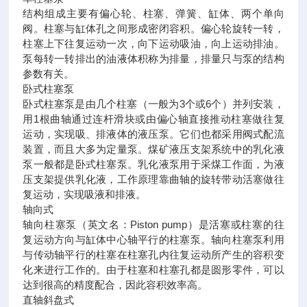
结构组成主要有偏心轮、柱塞、弹簧、缸体、两个单向
阀。柱塞与缸体孔之间形成密闭容积。偏心轮旋转一转，
柱塞上下往复运动一次，向下运动吸油，向上运动排油。
泵每转一转排出的油液体积称为排量，排量只与泵的结构
参数有关。
卧式柱塞泵
卧式柱塞泵是由几个柱塞（一般为3个或6个）并列安装，
用1根曲轴通过连杆滑块或由偏心轴直接推动柱塞做往复
运动，实现吸、排液体的液压泵。它们也都采用阀式配流
装置，而且大多为定量泵。煤矿液压支架系统中的乳化液
泵一般都是卧式柱塞泵。乳化液泵用于采煤工作面，为液
压支架提供乳化液，工作原理靠曲轴的旋转带动活塞做往
复运动，实现吸液和排液。
轴向式
轴向柱塞泵（英文名：Piston pump）是活塞或柱塞的往
复运动方向与缸体中心轴平行的柱塞泵。轴向柱塞泵利用
与传动轴平行的柱塞在柱塞孔内往复运动所产生的容积变
化来进行工作的。由于柱塞和柱塞孔都是圆形零件，可以
达到很高的精度配合，因此容积效率高。
直轴斜盘式