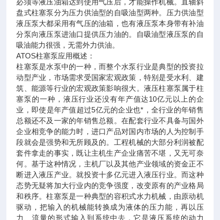
必须等液压油箱达到使用气压后，才能操作机械。直轴斜
盘式柱塞泵分为压力供油型的自吸油型两种。压力供油型
液压泵大都采用有气压的油箱，也有液压泵本身带有补油
分泵向液压泵进油口提供压力油的。自吸油型液压泵的自
吸油能力很强，无需外力供油。
ATOS柱塞泵应用概述：
柱塞泵是水泵中的一种，而整个水泵行业是典型的投资拉
动型产业，市场需求受国家宏观政策，特别是受水利、建
筑、能源等行业的宏观政策影响很大。液压柱塞泵属于柱
塞泵的一种，液压行业还没有年产值达10亿元以上的企
业，即使是年产值超过5亿元的企业也*，全行业的年销售
总额还不及一家的年销售总额。在配套行业不具备与国外
企业相竞争的能力时，进口产品对国内市场的人为控制手
段就会是强势和无所顾及的。工程机械的大部分利润被配
套件拿走的事实，既让主机生产企业痛苦不堪，又无可奈
何。基于这种情况，主机厂以及其他产业领域的资金正不
断进入液压产业。就投资十多亿元进入液压行业。而这种
态势无疑将加大行业内的竞争强度，改变原有的产业格局
和秩序。柱塞泵是一种典型的容积式水力机械，由原动机
驱动，把输入的机械能转换成为液体的压力能，再以压
力、流量的形式输入到系统中去，它是液压系统的动力