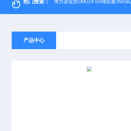
热门搜索：
博力谋现货GMU24-SR模拟量2Nm
产品中心