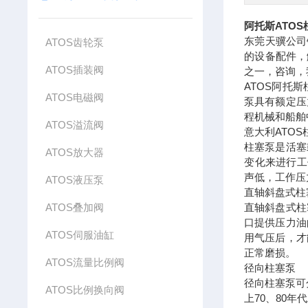
阿托斯ATO
东莞天骥公司
ATOS齿轮泵
的设备配件，
ATOS插装阀
之一，咨询，
ATOS阿托
ATOS电磁阀
泵具有额定压
程机械和船舶
ATOS溢流阀
意大利ATOS
柱塞泵是活塞
ATOS放大器
变化来进行工
声低，工作压
ATOS液压泵
直轴斜盘式柱
ATOS叠加阀
直轴斜盘式柱
口提供压力油
ATOS伺服油缸
用气压后，才
正常磨损。
ATOS流量比例阀
径向柱塞泵
径向柱塞泵可
ATOS比例换向阀
上70、80