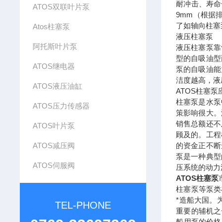
耐冲击、寿命
ATOS双联叶片泵
9mm（根据
了如轴向柱塞
Atos柱塞泵
液压柱塞泵
阿托斯叶片泵
液压柱塞泵靠
型的自吸油型
ATOS继电器
泵的自吸油能
洁度越高，液
ATOS液压油缸
ATOS柱塞
柱塞泵是水泵
ATOS压力传感器
策影响很大。
销售总额还不
ATOS叶片泵
顾及的。工程
ATOS减压阀
的资金正不断
泵是一种典型
ATOS伺服阀
压系统的动力
ATOS柱塞泵
柱塞泵等泵类
*造船大国。
TEL-PHONE
重要的辅机之
船用泵的价格