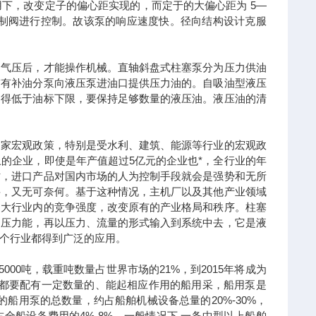
下，改变定子的偏心距实现的，而定于的大偏心距为 5—
控制阀进行控制。故该泵的响应速度快。径向结构设计克服
用气压后，才能操作机械。直轴斜盘式柱塞泵分为压力供油
带有补油分泵向液压泵进油口提供压力油的。自吸油型液压
不得低于油标下限，要保持足够数量的液压油。液压油的清
国家宏观政策，特别是受水利、建筑、能源等行业的宏观政
的企业，即使是年产值超过5亿元的企业也*，全行业的年
时，进口产品对国内市场的人为控制手段就会是强势和无所
堪，又无可奈何。基于这种情况，主机厂以及其他产业领域
加大行业内的竞争强度，改变原有的产业格局和秩序。柱塞
的压力能，再以压力、流量的形式输入到系统中去，它是液
个行业都得到广泛的应用。
00吨，载重吨数量占世界市场的21%，到2015年将成为
船都要配有一定数量的、能起相应作用的船用采，船用泵是
船用泵的总数量，约占船舶机械设备总量的20%-30%，
船设备费用的4%-8%，一般情况下.一条中型以上船舶