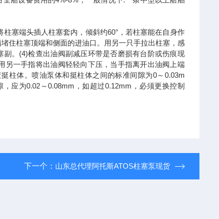
。将柱塞端头插人柱塞套内，倾斜约60°，若柱塞能在自身作
指堵住柱塞顶端和侧面的进油口。用另一只手拉出柱塞，感
副。(4)检查出油阀副减压环带是否磨损有台阶或伤痕现
，用另一手指将出油阀轻轻向下压，当手指离开出油阀上端
挺柱体。喷油泵体和挺柱体之间的标准间隙为0～0.03m
应为0.02～0.08mm，如超过0.12mm，必须更换控制
下一个：
山东总代理阿托斯ATOS柱塞泵现货