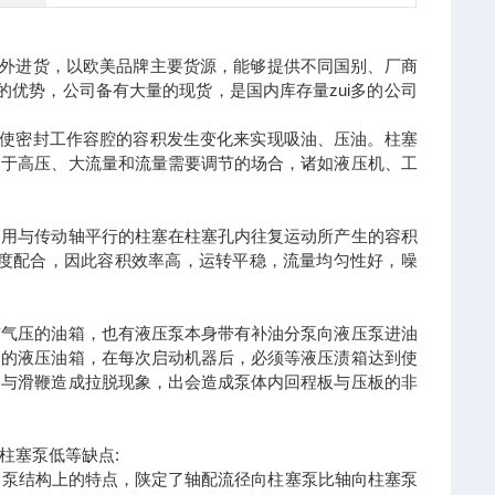
境外进货，以欧美品牌主要货源，能够提供不同国别、厂商
的优势，公司备有大量的现货，是国内库存量zui多的公司
，使密封工作容腔的容积发生变化来实现吸油、压油。柱塞
用于高压、大流量和流量需要调节的场合，诸如液压机、工
利用与传动轴平行的柱塞在柱塞孔内往复运动所产生的容积
精度配合，因此容积效率高，运转平稳，流量均匀性好，噪
有气压的油箱，也有液压泵本身带有补油分泵向液压泵进油
油的液压油箱，在每次启动机器后，必须等液压渍箱达到使
的与滑鞭造成拉脱现象，出会造成泵体内回程板与压板的非
柱塞泵低等缺点:
向泵结构上的特点，陕定了轴配流径向柱塞泵比轴向柱塞泵