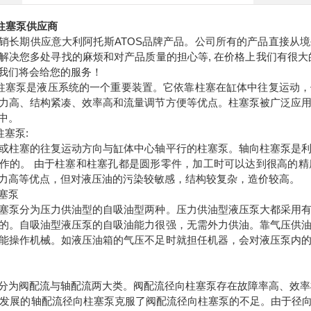
S柱塞泵供应商
销长期供应意大利阿托斯ATOS品牌产品。公司所有的产品直接从
解决您多处寻找的麻烦和对产品质量的担心等, 在价格上我们有很大
我们将会给您的服务！
斯柱塞泵是液压系统的一个重要装置。它依靠柱塞在缸体中往复运动
力高、结构紧凑、效率高和流量调节方便等优点。柱塞泵被广泛应
中。
柱塞泵:
或柱塞的往复运动方向与缸体中心轴平行的柱塞泵。轴向柱塞泵是
作的。 由于柱塞和柱塞孔都是圆形零件，加工时可以达到很高的
力高等优点，但对液压油的污染较敏感，结构较复杂，造价较高。
塞泵
塞泵分为压力供油型的自吸油型两种。压力供油型液压泵大都采用
的。自吸油型液压泵的自吸油能力很强，无需外力供油。靠气压供
能操作机械。如液压油箱的气压不足时就担任机器，会对液压泵内
分为阀配流与轴配流两大类。阀配流径向柱塞泵存在故障率高、效率
年代发展的轴配流径向柱塞泵克服了阀配流径向柱塞泵的不足。由于径