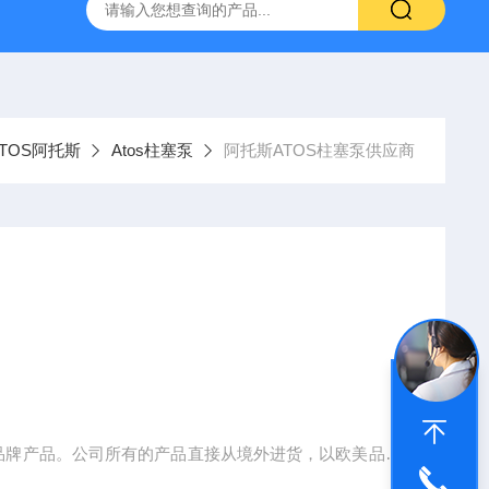
空计
SMC比例阀ITV2050-312L
KNF气体隔膜泵
GEF
TOS阿托斯
Atos柱塞泵
阿托斯ATOS柱塞泵供应商
S品牌产品。公司所有的产品直接从境外进货，以欧美品牌
件，解决您多处寻找的麻烦和对产品质量的担心等, 在价