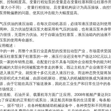
长、控制精度高。变量行程短泵的变量是在变量柱塞和限位柱塞作用
排量大小不同），变量行程很短。且变量机构设计为高压操纵，由
泵滑靴偏磨的问题。使其抗冲击能力大幅度提高。
气压供油的液压油箱，在每次启动机器后，必须等液压渍箱达到使
两种。压力供油型液压泵大都采用有气压的油箱，也有液压泵本身
力很强，无需外力供油。对于自吸油型柱塞泵，液压油箱内的油液
压泵的使用寿命越长。
泵应用概述：
中的一种，而整个水泵行业是典型的投资拉动型产业，市场需求受
液压柱塞泵属于柱塞泵的一种，液压行业还没有年产值达10亿元以上
及一家的年销售总额。在配套行业不具备与国外企业相竞争的能力
机械的大部分利润被配套件拿走的事实，既让主机生产企业痛苦不
进入液压产业。就投资十多亿元进入液压行业。而这种态势无疑将
的容积式水力机械，由原动机驱动，把输入的机械能转换成为液体
源，由于它能在高压下输送液体，因此在工业生产和日常生活中的各
市场情况：
在造船、石油开采、载重机等方面广泛应用。2008年船舶产量达到150
为了保证船的正常航行或系泊，满足船员和旅客的生活需要，每条
一。据不*统计，在各种船舶辅助机械设备中，各种类型和不同用途的
在船舶设备费用中所占的比重也比较大。在总的造价中，船用泵约占全