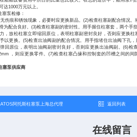
可达1000万元以上。
S柱塞泵检修：
塞有无伤痕和锈蚀现象，必要时应更换新品。(2)检查柱塞副配合情况
滑为配合良好。(3)检查柱塞副的密封性。用手握住柱塞套，两个手
力，放松柱塞立即缩回原位，表明柱塞副密封良好，否则应更换柱塞
予以更换。(5)检查出油阀副的配合情况。用手指堵住出油阀下孔
弹回原位，表明出油阀副密封良好，否则应更换出油阀副。(6)检查
2mm ，则应更换零件。(7)检查柱塞凸缘和控制套的凹槽之间的间隙，
S柱塞泵供应商
：
ATOS阿托斯柱塞泵上海总代理
返回列表
在线留言