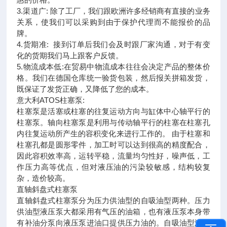
3.渠道广: 除了工厂，我们跟欧洲许多经销商有直接的业务
关系，使我们可以采购到由于保护代理而不能报价的品
牌。
4.货期准: 接到订单后我们会及时跟厂家沟通，对于有变
化的货期我们马上跟客户反馈。
5.物流成本低:在贸易中物流成本往往会决定产品的整体价
格。我们在德国仓库统一验货包装，然后报关拼箱发货，
既保证了发货正确，又降低了您的成本。
意大利ATOS柱塞泵:
柱塞泵是活塞或柱塞的往复运动方向与缸体中心轴平行的
柱塞泵。轴向柱塞泵是利用与传动轴平行的柱塞在柱塞孔
内往复运动所产生的容积变化来进行工作的。 由于柱塞和
柱塞孔都是圆形零件，加工时可以达到很高的精度配合，
因此容积效率高，运转平稳，流量均匀性好，噪声低，工
作压力高等优点，但对液压油的污染较敏感，结构较复
杂，造价较高。
直轴斜盘式柱塞泵
直轴斜盘式柱塞泵分为压力供油型的自吸油型两种。压力
供油型液压泵大都采用有气压的油箱，也有液压泵本身带
有补油分泵向液压泵进油口提供压力油的。自吸油型液压