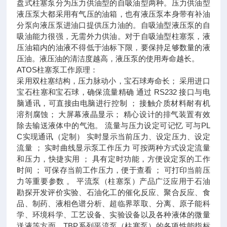
盘式柱塞泵分为压力供油型的自吸油型两种。压力供油型
液压泵大都采用有气压的油箱，也有液压泵本身带有补油
分泵向液压泵进油口提供压力油的。自吸油型液压泵的自
吸油能力很强，无需外力供油。对于自吸油型柱塞泵，液
压油箱内的油液不得低于油标下限，要保持足够数量的液
压油。液压油的清洁度越高，液压泵的使用寿命越长。
ATOS柱塞泵工作原理：
采用双柱塞结构，压力脉动小，宝石球寿命长； 采用进口
宝石柱塞和宝石球，确保流量精确 通过 RS232 接口与电
脑通讯，可直接由电脑进行控制 ； 接触介质材料耐有机
溶剂腐蚀； 大屏幕液晶显示； 精心设计的排气装置有效
除去输送液体中的气泡。 流量与压力设定可记忆 可与PL
C实现通讯（定制） 实时显示当前压力、设定压力、设定
流量 ； 实时曲线显示泵工作压力 可按两种方式设定流量
和压力，快捷实用 ； 具有定时功能，方便设定泵的工作
时间 ； 可保存当前工作压力，便于查看 ； 可打印当前压
力等重要参数 。 平流泵（柱塞泵）产品广泛应用于石油
勘探开发评价实验、石油化工的催化反应、聚合反应、食
品、制药、液相色谱分析、超临界萃取、分离、原子能科
学、环境科学、工艺设备、实验设备以及各种液体的微量
送液等方面。TBP系列平流泵（柱塞泵）的各项性能指标