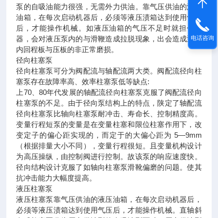
泵的自吸油能力很强，无需外力供油。靠气压供油的液压
油箱，在每次启动机器后，必须等液压渍箱达到使用气压
后，才能操作机械。如液压油箱的气压不足时就担任机
器，会对液压泵内的与滑鞭造成拉脱现象，出会造成泵体
电话咨询
内回程板与压板的非正常磨损。
径向柱塞泵
径向柱塞泵可分为阀配流与轴配流两大类。阀配流径向柱
塞泵存在故障率高、效率柱塞泵低等缺点:
上70、80年代发展的轴配流径向柱塞泵克服了阀配流径向
柱塞泵的不足。由于径向泵结构上的特点，陕定了轴配流
径向柱塞泵比轴向柱塞泵耐冲击、寿命长、控制精度高。
变量行程短泵的变量是在变量柱塞和限位柱塞作用下，改
变定子的偏心距实现的，而定于的大偏心距为 5—9mm
（根据排量大小不同），变量行程很短。且变量机构设计
为高压操纵，由控制阀进行控制。故该泵的响应速度快。
径向结构设计克服了如轴向柱塞泵滑靴偏磨的问题。使其
抗冲击能力大幅度提高。
液压柱塞泵
液压柱塞泵靠气压供油的液压油箱，在每次启动机器后，
必须等液压渍箱达到使用气压后，才能操作机械。直轴斜