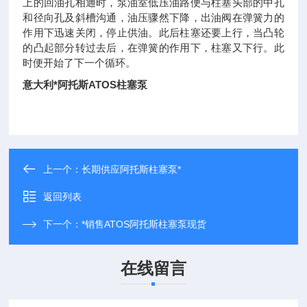
上的回油孔相通时，泵油室低压油路便与柱塞头部的中孔
和径向孔及斜槽沟通，油压骤然下降，出油阀在弹簧力的
作用下迅速关闭，停止供油。此后柱塞还要上行，当凸轮
的凸起部分转过去后，在弹簧的作用下，柱塞又下行。此
时便开始了下一个循环。
意大利*阿托斯ATOS柱塞泵
上一个：
长期供应阿托斯柱塞泵*
返回列表
下一个：
*销售ATOS阿托斯柱塞泵现货
在线留言