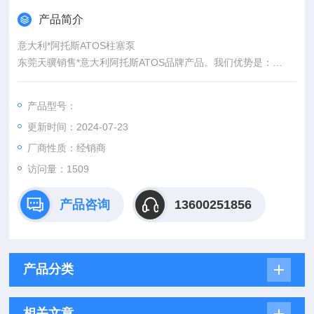
产品简介
意大利*阿托斯ATOS柱塞泵
东莞天骥销售*意大利阿托斯ATOS品牌产品。我们优势是：
1、*。
2、报价快、价格优。我们直接从工厂拿报价，避开许多中间环
产品型号：
节，工厂给我们提供固定折扣，确保我们给客户优惠的价格。
更新时间：2024-07-23
3.渠道广: 除了工厂，我们跟欧洲许多经销商有直接的业务关
系，使我们可以采购到由于保护代理而不能报价的品牌。
厂商性质：经销商
访问量：1509
产品咨询
13600251856
产品分类
相关文章