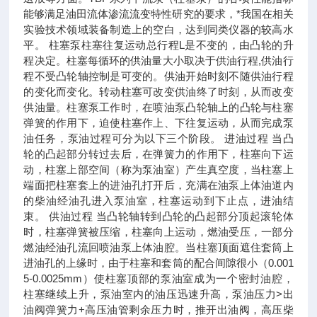
能够满足油田流体渗流流变特性研究的要求，*我国在相关
实验技术领域装备制造上的空白，达到同类仪器的较高水
平。 柱塞泵柱塞往复运动总行程L是不变的，由凸轮的升
程决定。柱塞每循环的供油量大小取决于供油行程,供油行
程不受凸轮轴控制是可变的。供油开始时刻不随供油行程
的变化而变化。转动柱塞可改变供油终了时刻，从而改变
供油量。柱塞泵工作时，在喷油泵凸轮轴上的凸轮与柱塞
弹簧的作用下，迫使柱塞作上、下往复运动，从而完成泵
油任务，泵油过程可分为以下三个阶段。 进油过程 当凸
轮的凸起部分转过去后，在弹簧力的作用下，柱塞向下运
动，柱塞上部空间（称为泵油室）产生真空度，当柱塞上
端面把柱塞套上的进油孔打开后，充满在油泵上体油道内
的柴油经油孔进入泵油室，柱塞运动到下止点，进油结
束。 供油过程 当凸轮轴转到凸轮的凸起部分顶起滚轮体
时，柱塞弹簧被压缩，柱塞向上运动，燃油受压，一部分
燃油经油孔流回喷油泵上体油腔。当柱塞顶面遮住套筒上
进油孔的上缘时，由于柱塞和套筒的配合间隙很小（0.001
5-0.0025mm）使柱塞顶部的泵油室成为一个密封油腔，
柱塞继续上升，泵油室内的油压迅速升高，泵油压力>出
油阀弹簧力+高压油管剩余压力时，推开出油阀，高压柴