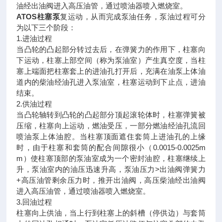
油经出油阀进入高压油管，通过喷油器喷入燃烧室。
ATOS柱塞泵
复运动，从而完成泵油任务，泵油过程可分
为以下三个阶段：
1.进油过程
当凸轮的凸起部分转过去后，在弹簧力的作用下，柱塞向
下运动，柱塞上部空间（称为泵油室）产生真空度，当柱
塞上端面把柱塞套上的进油孔打开后，充满在油泵上体油
道内的柴油经油孔进入泵油室，柱塞运动到下止点，进油
结束。
2.供油过程
当凸轮轴转到凸轮的凸起部分顶起滚轮体时，柱塞弹簧被
压缩，柱塞向上运动，燃油受压，一部分燃油经油孔流回
喷油泵上体油腔。当柱塞顶面遮住套筒上进油孔的上缘
时，由于柱塞和套筒的配合间隙很小（0.0015-0.0025m
m）使柱塞顶部的泵油室成为一个密封油腔，柱塞继续上
升，泵油室内的油压迅速升高，泵油压力>出油阀弹簧力
+高压油管剩余压力时，推开出油阀，高压柴油经出油阀
进入高压油管，通过喷油器喷入燃烧室。
3.回油过程
柱塞向上供油，当上行到柱塞上的斜槽（停供边）与套筒