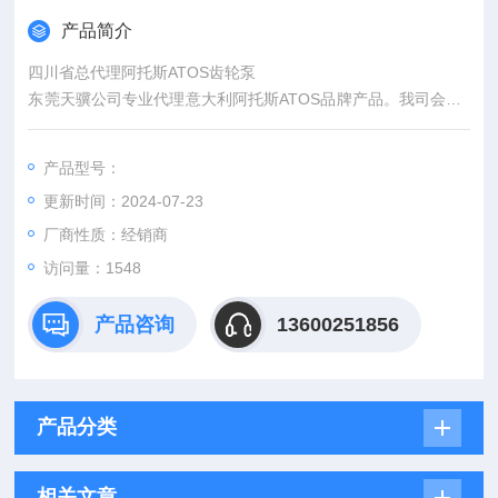
产品简介
四川省总代理阿托斯ATOS齿轮泵
东莞天骥公司专业代理意大利阿托斯ATOS品牌产品。我司会以z
ui低的优势价格报给您，诚心诚意诚价，如需选型请提供产品的
详细 参数以便我司技术人员帮您在zui短的时间内选型报价，我
产品型号：
们的热情服务您将在我们的沟通中深切感受到 ，消费有时买的也
更新时间：2024-07-23
是一种服务，欢心您我们的：欢迎你的来电！
厂商性质：经销商
访问量：1548
产品咨询
13600251856
产品分类
相关文章