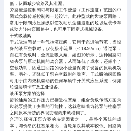
低，从而减少管路及其泄漏。
旁路流量控制阀可与限定工作流量（工作速度）范围的中
团式负载传感控制阀一起设计。此种型式的齿轮泵回路，
常用于限制液压操纵以使发动机达佳速度的垃圾运载卡车
或动力转向泵回路中，也可用于固定式机械设备。
干式吸油阀
干式吸油阀是一种气控液压阀，它用于泵进油节流，当设
备的液压空载时，仅使极小流量（< 18.9t/min）通过泵；
而在有负载时，全流量吸入泵。如图10所示，这种回路可
省去泵与原动机间的离合器，从而降低了成本，还减小了
空载功耗，因通过回路的极小流量保持了设备的原动机功
率。另外，还降低了泵在空载时的噪声。干式吸油阀回路
可用于由内燃机驱动的任何车辆中开关式液压系统，例如
垃圾装填卡车及工业设备。
液压泵方案的选择
齿轮油泵的工作压力已接近柱塞泵，组合负载传感方案为
齿轮泵提供了变量的可能性，这就意味着齿轮泵与柱塞泵
之间原本清楚的界限变理愈来愈模糊了。
合理选择液压泵方案的决定因素之一，是整个系统的成
本，与价昂的柱塞泵相比，齿轮泵以其成本较低、回路简