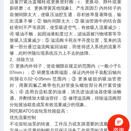
适量拧紧压盖螺栓或更换密封圈；c、更换动、静环或重
新研磨；d、更换弹簧其他现象1、产生原因① 内外转子的
齿侧间隙太大，使吸压油腔互通．容积效率显著降低，输
出流量不够；② 轴向间隙太大；③ 吸油管路中的结合面
处密封不严等原因，使泵吸进空气，有效吸入流量减少；
④ 吸油不畅．如因油液粘度过大，滤油器被污物堵塞等导
致吸入流量减少；⑤ 溢流阀卡死在半开度位置，泵来的流
量一部分通过溢流阀返回油箱，而使得进入系统的流量不
够．此时伴随出现系统压力上不去的故障。
2、排除方法
① 更换内外转子，使齿侧隙在规定的范围内（一般小于0.
07mm）；② 研磨泵体两端面，保证内外转子装配后轴向
间隙在0.02~0.05mm 范围内；③ 更换破损的吸油管密
封，用聚四氟乙烯带包扎好管接头螺纹部分再拧紧管接
头；④ 选用合适粘度的油液，清洗进油滤油器使吸油畅
通。并酌情加大吸油管径；⑤ 修理溢流阀，排除溢流阀部
分短接油箱造成泵有效流量减少的现象。
阿托斯ATOS齿轮泵性能提高：
优先流量控制
不论齿轮油泵的转速、工作压力或支路需要的流量大小，
定值一次流量控制阀总可保证设备工作所需的流量。在图