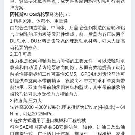
单、过滤要求低等特点，成为许多应用场合切实可行的选
择方案。
阿托斯ATOS齿轮泵
马达特点：
1.结构紧凑、体积小、重量轻
由铝合金制造前盖、中间体、后盖,合金钢制造的齿轮和铝
合金制造的压力板等零部件组成，前、后盖内各压装两个
DU轴承，DU材料是齿轮泵的理想轴承材料，可大大提高
齿轮泵的寿命。
2.工作可靠
压力板是径向和轴向压力补偿的主要元件，可以减轻轴承
载荷和自动调节齿轮泵轴向间隙，从而有效地提高了齿轮
泵的性能指标和工作可靠性;GM5、GPC4系列齿轮马达可
以提供单旋向不带前轴承，双旋向不带前轴承和单旋向带
前轴承，双旋向带前轴承四种结构型式，其中带前轴承的
齿轮马达可以承受径向力和轴向力。
3.转速高,压力大
转速高3000~4000转/每分,理论扭矩为17N.m(牛顿.米)～64
N.m，可达20-25MPa。
4.连接方式适用于进口机械和工程机械
符合SAE和国家标准GB安装法兰、轴伸、进油口及出油
口连接行式。广泛适用于汽车、拖拉机、工程机械、农业