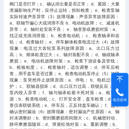
阀门是否打开；c、确认排出量是否正常； d、紧固；大量
泄漏影响生产时，应停止运转，拆卸检查； e、检查泵轴
实际转速声音异常（3）故障现象：声音异常故障原因：
a、联轴节偏心大或润滑不良 b、电动机故障； c、减速机
异常； d、轴封处安装不良； e、轴变形或磨损对策：a、
找正或充填润滑脂； b、检查电动机； c、检查轴承和齿
轮； d、检查轴封； e、停车解体检查电流过大（4）故障
现象：电流过大齿轮泵系列故障原因：a、出口压力过
高； b、熔体粘度过大；c、轴封装配不良； d、轴或轴承
磨损； e、电动机故障对策：a、检查下游设备及管线；
b、检验粘度； c、检查轴封，适当调整； d、停车后检
查，用手盘车是否过重； e、检查电动机泵停止（5）故障
现象：泵突然停止故障原因：a、停电； b、电机过载保
护； c、联轴器损坏；d、出口压力过高，联锁反应；e、
泵内咬入异常； f、轴与轴承粘着卡死对策：a、检查电
源；b、检查电动机；c、打开安全罩，盘车检查；d、检
电话咨询
查仪表联锁系统；e、停车后，正反转盘车确认； f、盘车
确认密封漏油（6）故障现象：密封漏油产生原因：a、轴
封未调整好；b、密封圈磨损而间隙大；c、机械密封动、
静环摩擦面随坏；d、弹簧松弛对策：a、重新调整；b、