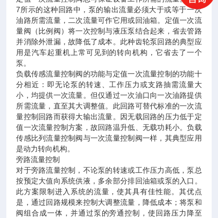
7所示的这种回路中，泵的输出流量必须大于或等于一次
油路所需流量，二次流量可作它用或回油箱。定值一次流
量阀（比例阀）将一次控制与液压泵结合起来，省去管路
并消除外泄漏，故降低了成本。此种齿轮泵回路的典型应
用是汽车起重机上常可见到的转向机构，它省去了一个
泵。
负载传感流量控制阀的功能与定值一次流量控制的功能十
分相近：即无论泵的转速、工作压力或支路抽需流量大
小，均提供一次流量。但仅通过一次油口向一次油路提供
所需流量，直至其大调整值。此回路可替代标准的一次流
量控制回路而获得大输出流量。因无载回路的压力低于定
值一次流量控制方案，故回路温升低、无载功耗小。负载
传感比列流量控制阀与一次流量控制阀一样，其典型应用
是动力转向机构。
旁路流量控制
对于旁路流量控制，不论泵的转速或工作压力高低，泵总
按预定大值向系统供液，多余部分排回油箱或泵的入口。
此方案限制进入系统的流量，使其具有佳性能。其优点
是，通过回路规模来控制大调整流量，降低成本；将泵和
阀组合成一体，并通过泵的旁通控制，使回路压力降至