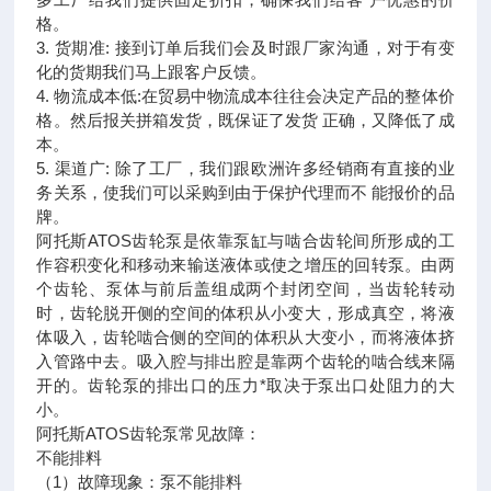
格。
3. 货期准: 接到订单后我们会及时跟厂家沟通，对于有变
化的货期我们马上跟客户反馈。
4. 物流成本低:在贸易中物流成本往往会决定产品的整体价
格。然后报关拼箱发货，既保证了发货 正确，又降低了成
本。
5. 渠道广: 除了工厂，我们跟欧洲许多经销商有直接的业
务关系，使我们可以采购到由于保护代理而不 能报价的品
牌。
阿托斯ATOS齿轮泵是依靠泵缸与啮合齿轮间所形成的工
作容积变化和移动来输送液体或使之增压的回转泵。由两
个齿轮、泵体与前后盖组成两个封闭空间，当齿轮转动
时，齿轮脱开侧的空间的体积从小变大，形成真空，将液
体吸入，齿轮啮合侧的空间的体积从大变小，而将液体挤
入管路中去。吸入腔与排出腔是靠两个齿轮的啮合线来隔
开的。齿轮泵的排出口的压力*取决于泵出口处阻力的大
小。
阿托斯ATOS齿轮泵常见故障：
不能排料
（1）故障现象：泵不能排料