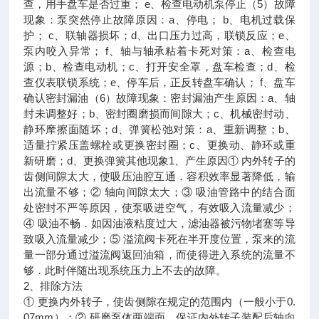
查，用手盘车是否过重； e、检查电动机泵停止（5）故障
现象：泵突然停止故障原因：a、停电； b、电机过载保
护； c、联轴器损坏；d、出口压力过高，联锁反应；e、
泵内咬入异常； f、轴与轴承粘着卡死对策：a、检查电
源；b、检查电动机；c、打开安全罩，盘车检查；d、检
查仪表联锁系统；e、停车后，正反转盘车确认； f、盘车
确认密封漏油（6）故障现象：密封漏油产生原因：a、轴
封未调整好；b、密封圈磨损而间隙大；c、机械密封动、
静环摩擦面随坏；d、弹簧松弛对策：a、重新调整；b、
适量拧紧压盖螺栓或更换密封圈；c、更换动、静环或重
新研磨；d、更换弹簧其他现象1、产生原因① 内外转子的
齿侧间隙太大，使吸压油腔互通．容积效率显著降低，输
出流量不够；② 轴向间隙太大；③ 吸油管路中的结合面
处密封不严等原因，使泵吸进空气，有效吸入流量减少；
④ 吸油不畅．如因油液粘度过大，滤油器被污物堵塞等导
致吸入流量减少；⑤ 溢流阀卡死在半开度位置，泵来的流
量一部分通过溢流阀返回油箱，而使得进入系统的流量不
够．此时伴随出现系统压力上不去的故障。
2、排除方法
① 更换内外转子，使齿侧隙在规定的范围内（一般小于0.
07mm）；② 研磨泵体两端面，保证内外转子装配后轴向