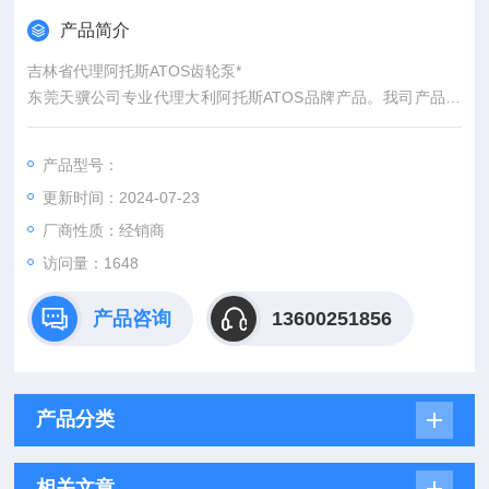
产品简介
吉林省代理阿托斯ATOS齿轮泵*
东莞天骥公司专业代理大利阿托斯ATOS品牌产品。我司产品优
势：
1.报价快:对于优势品牌我们有厂家的价目表，并且每天保持跟供
产品型号：
货商沟通，为您提供快捷及时的报价。
更新时间：2024-07-23
2.价格优: 我们直接从工厂拿报价，避开许多中间环节，许多工
厂给我们提供固定折扣，确保我们给客 户优惠的价格。
厂商性质：经销商
3. 货期准: 接到订单后我们会及时跟厂家沟通，对于有变化的货
访问量：1648
期我们马上跟客户反馈。
产品咨询
13600251856
产品分类
相关文章