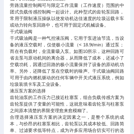
旁路流量控制阀可与限定工作流量（工作速度）范围的中
团式负载传感控制阀一起设计。此种型式的齿轮泵回路，
常用于限制液压操纵以使发动机达佳速度的垃圾运载卡车
或动力转向泵回路中，也可用于固定式机械设备。
干式吸油阀
干式吸油阀是一种气控液压阀，它用于泵进油节流，当设
备的液压空载时，仅使极小流量（< 18.9t/min）通过泵；
而在有负载时，全流量吸入泵。如图10所示，这种回路可
省去泵与原动机间的离合器，从而降低了成本，还减小了
空载功耗，因通过回路的极小流量保持了设备的原动机功
率。另外，还降低了泵在空载时的噪声。干式吸油阀回路
可用于由内燃机驱动的任何车辆中开关式液压系统，例如
垃圾装填卡车及工业设备。
液压泵方案的选择
齿轮油泵的工作压力已接近柱塞泵，组合负载传感方案为
齿轮泵提供了变量的可能性，这就意味着齿轮泵与柱塞泵
之间原本清楚的界限变理愈来愈模糊了。
合理选择液压泵方案的决定因素之一，是整个系统的成
本，与价昂的柱塞泵相比，齿轮泵以其成本较低、回路简
单、过滤要求低等特点，成为许多应用场合切实可行的选