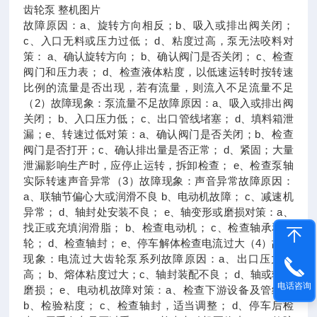
齿轮泵 整机图片
故障原因：a、旋转方向相反；b、吸入或排出阀关闭；
c、入口无料或压力过低； d、粘度过高，泵无法咬料对
策： a、确认旋转方向； b、确认阀门是否关闭； c、检查
阀门和压力表； d、检查液体粘度，以低速运转时按转速
比例的流量是否出现，若有流量，则流入不足流量不足
（2）故障现象：泵流量不足故障原因：a、吸入或排出阀
关闭； b、入口压力低； c、出口管线堵塞； d、填料箱泄
漏；e、转速过低对策：a、确认阀门是否关闭；b、检查
阀门是否打开；c、确认排出量是否正常； d、紧固；大量
泄漏影响生产时，应停止运转，拆卸检查； e、检查泵轴
实际转速声音异常（3）故障现象：声音异常故障原因：
a、联轴节偏心大或润滑不良 b、电动机故障； c、减速机
异常； d、轴封处安装不良； e、轴变形或磨损对策：a、
找正或充填润滑脂； b、检查电动机； c、检查轴承和齿
轮； d、检查轴封； e、停车解体检查电流过大（4）故障
现象：电流过大齿轮泵系列故障原因：a、出口压力过
高； b、熔体粘度过大；c、轴封装配不良； d、轴或轴承
电话咨询
磨损； e、电动机故障对策：a、检查下游设备及管线；
b、检验粘度； c、检查轴封，适当调整； d、停车后检