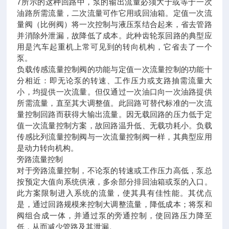
7所示的这种回路中，泵的输出流量必须大于或等于一次
油路所需流量，二次流量可作它用或回油箱。定值一次流
量阀（比例阀）将一次控制与液压泵结合起来，省去管路
并消除外泄漏，故降低了成本。此种齿轮泵回路的典型应
用是汽车起重机上常可见到的转向机构，它省去了一个
泵。
负载传感流量控制阀的功能与定值一次流量控制的功能十
分相近：即无论泵的转速、工作压力或支路抽需流量大
小，均提供一次流量。但仅通过一次油口向一次油路提供
所需流量，直至其大调整值。此回路可替代标准的一次流
量控制回路而获得大输出流量。因无载回路的压力低于定
值一次流量控制方案，故回路温升低、无载功耗小。负载
传感比列流量控制阀与一次流量控制阀一样，其典型应用
是动力转向机构。
旁路流量控制
对于旁路流量控制，不论泵的转速或工作压力高低，泵总
按预定大值向系统供液，多余部分排回油箱或泵的入口。
此方案限制进入系统的流量，使其具有佳性能。其优点
是，通过回路规模来控制大调整流量，降低成本；将泵和
阀组合成一体，并通过泵的旁通控制，使回路压力降至
低，从而减少管路及其泄漏。