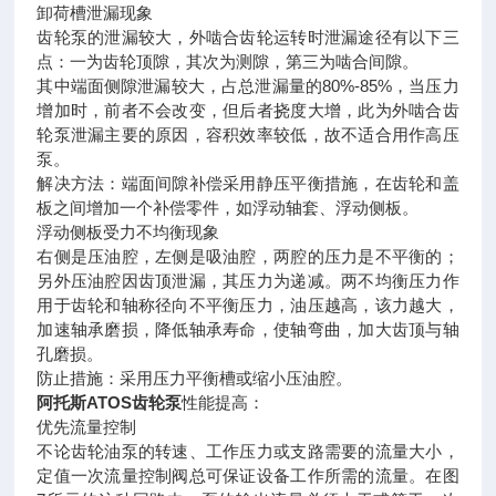
卸荷槽泄漏现象
齿轮泵的泄漏较大，外啮合齿轮运转时泄漏途径有以下三
点：一为齿轮顶隙，其次为测隙，第三为啮合间隙。
其中端面侧隙泄漏较大，占总泄漏量的80%-85%，当压力
增加时，前者不会改变，但后者挠度大增，此为外啮合齿
轮泵泄漏主要的原因，容积效率较低，故不适合用作高压
泵。
解决方法：端面间隙补偿采用静压平衡措施，在齿轮和盖
板之间增加一个补偿零件，如浮动轴套、浮动侧板。
浮动侧板受力不均衡现象
右侧是压油腔，左侧是吸油腔，两腔的压力是不平衡的；
另外压油腔因齿顶泄漏，其压力为递减。两不均衡压力作
用于齿轮和轴称径向不平衡压力，油压越高，该力越大，
加速轴承磨损，降低轴承寿命，使轴弯曲，加大齿顶与轴
孔磨损。
防止措施：采用压力平衡槽或缩小压油腔。
阿托斯ATOS齿轮泵
性能提高：
优先流量控制
不论齿轮油泵的转速、工作压力或支路需要的流量大小，
定值一次流量控制阀总可保证设备工作所需的流量。在图