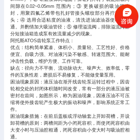
间隙在0.02~0.05mm 范围内；③ 更换破损的吸油管密
封，用聚四氟乙烯带包扎好管接头螺纹部分再拧紧管接
头；④ 选用合适粘度的油液，清洗进油滤油器使吸油畅
通。并酌情加大吸油管径；⑤ 修理溢流阀，排除溢流阀部
分短接油箱造成泵有效流量减少的现象。
阿托斯ATOS齿轮泵工作特点：
优点：结构简单紧凑、体积小、质量轻、工艺性好、价格
便宜、自吸力强、对油液污染不敏感、转速范围大、能耐
冲击性负载，维护方便、工作可靠。
缺点：径向力不平衡、流动脉动大、噪声大、效率低，零
件的互换性差，磨损后不易修复，不能做变量泵用。
困油现象原因：液压油在渐开线齿轮泵运转过程中，因齿
轮相交处的封闭体积随时间改变，常有一部分的液压油被
密封在齿间，如图所示，称为困油现象，因液压油不可压
缩将使外接齿轮产生极大的振动和噪声，影响系统正常工
作。
困油现象措施：在前后盖板或浮动轴套上开卸荷槽，开设
卸荷槽的原则：两槽间距为小闭死容积，而使闭死容积由
大变小时与压油腔相通，闭死容积由小变大时与吸油腔相
通。