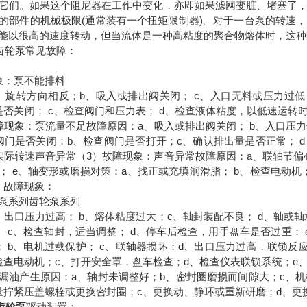
它们。如果这个阻尼器在工作中变化，亦即如果滤网变脏、堵塞了
的部件的机械极限(通常装有一个扭矩限制器)。对于一台泵的转速
能以很高的速度转动，但当流体是一种高粘度的聚合物熔体时，这种
S齿轮泵常见故障：
象：泵不能排料
、旋转方向相反；b、吸入或排出阀关闭； c、入口无料或压力过低
是否关闭； c、检查阀门和压力表； d、检查液体粘度，以低速运
障现象：泵流量不足故障原因：a、吸入或排出阀关闭； b、入口压力
阀门是否关闭；b、检查阀门是否打开；c、确认排出量是否正常； 
实际转速声音异常（3）故障现象：声音异常故障原因：a、联轴节偏心
； e、轴变形或磨损对策：a、找正或充填润滑脂； b、检查电动机；
）故障现象：
泵系列齿轮泵系列
、出口压力过高； b、熔体粘度过大；c、轴封装配不良； d、轴或
； c、检查轴封，适当调整； d、停车后检查，用手盘车是否过重；
； b、电机过载保护； c、联轴器损坏；d、出口压力过高，联锁反
检查电动机；c、打开安全罩，盘车检查；d、检查仪表联锁系统；e、
漏油产生原因：a、轴封未调整好；b、密封圈磨损而间隙大；c、机
量拧紧压盖螺栓或更换密封圈；c、更换动、静环或重新研磨；d、更
齿轮泵
驱动装置：