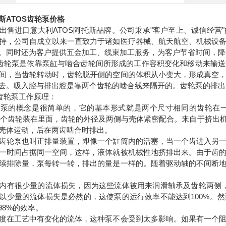
斯ATOS齿轮泵价格
出售进口意大利ATOS阿托斯品牌。公司秉承"客户至上、诚信经营
持，公司自成立以来一直致力于诸如医疗器械、航天航空、机械设
。同时还为客户提供五金加工、线束加工服务，为客户节省时间，
斯齿轮泵是依靠泵缸与啮合齿轮间所形成的工作容积变化和移动来输
间，当齿轮转动时，齿轮脱开侧的空间的体积从小变大，形成真空
去。吸入腔与排出腔是靠两个齿轮的啮合线来隔开的。齿轮泵的排出
S齿轮泵工作原理：
轮泵的概念是很简单的，它的基本形式就是两个尺寸相同的齿轮在
，两个齿轮装在里面，齿轮的外径及两侧与壳体紧密配合。来自于挤出
壳体运动，后在两齿啮合时排出。
齿轮泵也叫正排量装置，即像一个缸筒内的活塞，当一个齿进入另
一时间占据同一空间，这样，液体就被机械性地挤排出来。由于齿
续排除量，泵每转一转，排出的量是一样的。随着驱动轴的不间断
内有很少量的流体损失，因为这些流体被用来润滑轴承及齿轮两侧，
以少量的流体损失是必然的，这使泵的运行效率不能达到100%。
98%的效率。
度在工艺中有变化的流体，这种泵不会受到太多影响。如果有一个