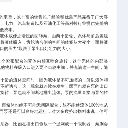
"的宗旨，以丰富的销售推广经验和优质产品赢得了广大客
备、电力、汽车制造以及石油化工等高科技行业提供完整的
降低成本。
送液体或使之增压的回转泵。由两个齿轮、泵体与前后盖组
，将液体吸入，齿轮啮合侧的空间的体积从大变小，而将液
口的压力*取决于泵出口处阻力的大小。
一个紧密配合的壳体内相互啮合旋转，这个壳体的内部类
机的物料在吸入口进入两个齿轮中间，并充满这一空间，随
一个齿的流体空间时，因为液体是不可压缩的，所以液体和
的不断啮合，这一现象就连续在发生，因而也就在泵的出口
地旋转，泵也就不间断地排出流体。泵的流量直接与泵的转
而泵体也绝不可能无间隙配合，故不能使流体100%地从
然而泵还是可以良好地运行，对大多数挤出物料来说，仍可
阻尼器，比如在排出口侧放一个滤网或一个限制器，泵则会