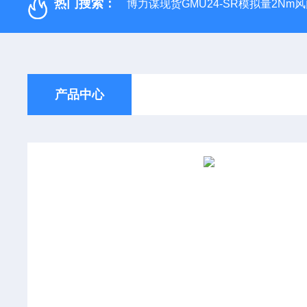
热门搜索：
博力谋现货GMU24-SR模拟量2Nm
产品中心