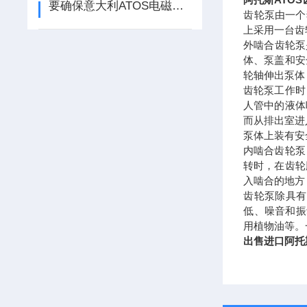
要确保意大利ATOS电磁阀良好密封性
齿轮泵由一个
上采用一台齿
外啮合齿轮泵
体、泵盖和安
轮轴伸出泵体
齿轮泵工作时
人管中的液体
而从排出室进
泵体上装有安
内啮合齿轮泵
转时，在齿轮
入啮合的地方
齿轮泵除具有
低、噪音和振
用植物油等。一般
出售进口阿托