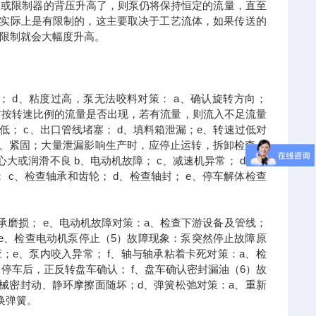
，或限制器的背压升高了，则泵仍将保持恒定的流量，直至
，实际上是有限制的，这主要取决于工艺流体，如果传送的
限制就会大幅度升高。
； d、粘度过高，泵无法咬料对策： a、确认旋转方向；
转时按转速比例的流量是否出现，若有流量，则流入不足流量
低； c、出口管线堵塞； d、填料箱泄漏；e、转速过低对
d、紧固；大量泄漏影响生产时，应停止运转，拆卸检查；
大或润滑不良 b、电动机故障； c、减速机异常； d、轴
 c、检查轴承和齿轮； d、检查轴封； e、停车解体检查
轴承磨损； e、电动机故障对策：a、检查下游设备及管线；
 e、检查电动机泵停止（5）故障现象：泵突然停止故障原
应；e、泵内咬入异常； f、轴与轴承粘着卡死对策：a、检
停车后，正反转盘车确认； f、盘车确认密封漏油（6）故
械密封动、静环摩擦面随坏；d、弹簧松弛对策：a、重新
换弹簧。