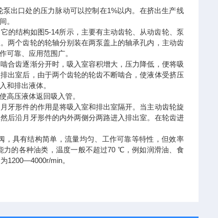
轮泵出口处的压力脉动可以控制在1%以内。在挤出生产线
间。
的结构如图5-14所示，主要有主动齿轮、从动齿轮、泵
室。两个齿轮的轮轴分别装在两泵盖上的轴承孔内，主动齿
作可靠、应用范围广。
的啮合齿逐渐分开时，吸入室容积增大，压力降低，便将吸
入排出室后，由于两个齿轮的轮齿不断啮合，使液体受挤压
入和排出液体。
使高压液体返回吸入管。
。月牙形件的作用是将吸入室和排出室隔开。当主动齿轮旋
，然后沿月牙形件的内外两侧分两路进入排出室。在轮齿进
阀，具有结构简单，流量均匀、工作可靠等特性，但效率
力的各种油类，温度一般不超过70 ℃，例如润滑油、食
00—4000r/min。