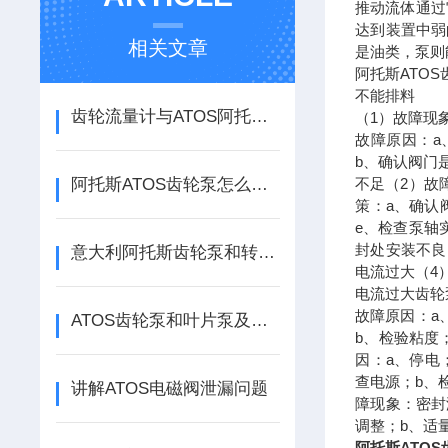
推动流体通过
达到装置中弱
相关文章
是油类，泵则
阿托斯ATO
不能排料
齿轮流量计与ATOS阿托斯齿轮泵有什么区别
（1）故障现
故障原因：a
b、确认阀门
阿托斯ATOS齿轮泵怎么保养，有哪些要注意的
不足（2）故
策：a、确认
e、检查泵轴
封处安装不良
意大利阿托斯齿轮泵和转子泵区别在哪里
电流过大（4
电流过大齿轮
故障原因：a
ATOS齿轮泵和叶片泵及柱塞泵区别在哪里
b、检验粘度
因：a、停电
查电源；b、
讲解ATOS电磁阀泄漏问题
障现象：密封
调整；b、适
阿托斯ATOS