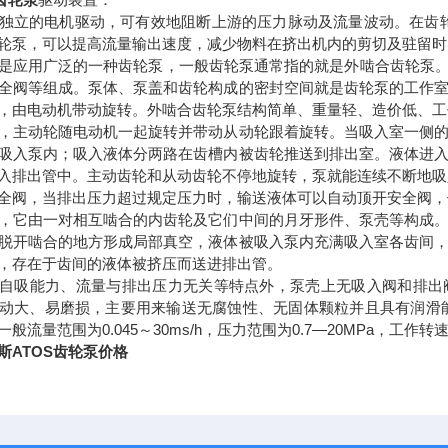
独立的电机驱动，可有效地阻断上游的压力脉动及流量波动。在齿
轮泵，可以提高流量输出速度，减少物料在挤出机内的剪切及驻留时
是应用广泛的一种齿轮泵，一般齿轮泵通常指的就是外啮合齿轮泵。它
全阀等组成。泵体、泵盖和齿轮构成的密封空间就是齿轮泵的工作
，由电动机带动旋转。外啮合齿轮泵结构简单、重量轻、造价低、工
，主动轮随电动机一起旋转并带动从动轮跟着旋转。当吸入室一侧
吸入泵内；吸入液体分两路在齿槽内被齿轮推送到排出室。液体进
入排出管中。主动齿轮和从动齿轮不停地旋转，泵就能连续不断地吸
全阀，当排出压力超过规定压力时，输送液体可以自动顶开安全阀，
，它由一对相互啮合的内齿轮及它们中间的月牙形件、泵壳等构成
脱开啮合的地方形成局部真空，液体被吸入泵内充满吸入室各齿间
，存在于齿间的液体被挤压而送进排出管。
自吸能力、流量与排出压力无关等特点外，泵壳上无吸入阀和排出
动大、易磨损，主要用来输送无腐蚀性、无固体颗粒并且具有润滑能
流量范围为0.045～30ms/h，压力范围为0.7—20MPa，工作转速为12
斯ATOS齿轮泵价格