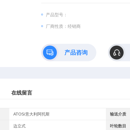
天航空、机械设备、电力、汽车制造以及石
客户提供五金加工、线束加工服务，为客户节
产品型号：
厂商性质：经销商
产品咨询
在线留言
ATOS/意大利阿托斯
输送介质
边立式
叶轮数目