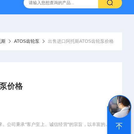
空计
SMC比例阀ITV2050-312L
KNF气体隔膜泵
GEF
托斯
ATOS齿轮泵
出售进口阿托斯ATOS齿轮泵价格
轮泵价格
牌。公司秉承“客户至上、诚信经营“的宗旨，以丰富的销
赖与支持，公司自成立以来一直致力于诸如医疗器械、航