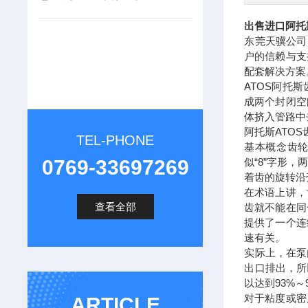
出售进口阿托
东莞天骥公司
户的信赖与支
配套解决方案
ATOS阿托
成两个封闭空
体挤入管路中
阿托斯ATO
TEL-PHONE
基本概念齿
0769-33697269
似“8”字形
着齿的旋转沿
在术语上讲，
查看全部
齿就不能在同
提供了一个连
速有关。
实际上，在泵
出口排出，所
以达到93%～
对于粘度或密
ARTICLE