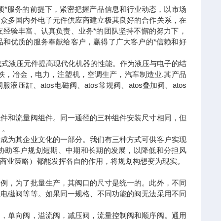
项*服务的前提下，紧密把握产品信息和行业动态，以市场
与众多国内外电子元件供应商建立极其良好的合作关系，在
支经验丰富、认真负责、业务*的团队坚持不懈的努力下，
品和优质的服务奉献给客户，赢得了广大客户的*信赖和好
的集成式液压元件提高现代化机器的性能。作为液压与电子的结
钢铁，冶金，电力，注塑机，空调生产，汽车制造业.其产品
s伺服液压缸、atos电磁阀、atos常规阀、atos叠加阀、atos
组件和流量阀组件。同一通径的三种组件安装尺寸相同，但
 。
新成为其企业文化的一部分。我们有三种方式可供客户实现
并协助客户规划短期、中期和长期的发展，以降低和分担风
商业策略）都能发挥各自的作用，将规划构想变为现实。
为例，为了批量生产，其阀口的尺寸是统一的。此外，不同
位电磁阀等等。如果同一规格、不同功能的阀无法采用不同
阀，单向阀，溢流阀，减压阀，流量控制阀和顺序阀。通用