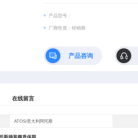
步发展中，公司与众多国内外电子元件供应
地区形成了稳定、高效的供应链体系。多年来
产品型号：
厂商性质：经销商
产品咨询
在线留言
ATOS/意大利阿托斯
托斯插装阀质保期