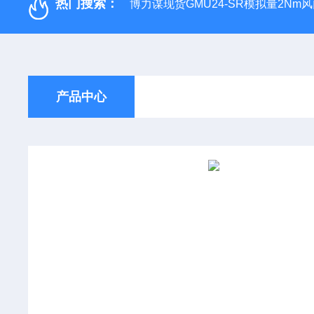
热门搜索：
博力谋现货GMU24-SR模拟量2Nm
产品中心