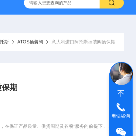
空计
SMC比例阀ITV2050-312L
KNF气体隔膜泵
GEF
阿托斯
ATOS插装阀
意大利进口阿托斯插装阀质保期
质保期
电话咨询
*，在保证产品质量、供货周期及各项*服务的前提下，紧
，以产品为根本，不断改革创新，与时俱进。在多年的稳