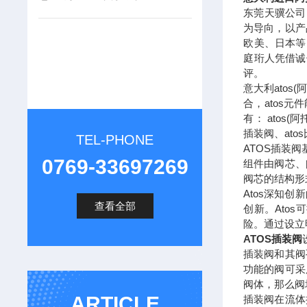
东莞天骥公司
为导向，以产
欧美、日本等
庭珩人凭借诚
评。
意大利ato
合，atos
有： atos(
插装阀、atos
TEL-PHONE
ATOS插装
0769-33697269
组件由阀芯、
阀芯的结构形
Atos深知
查看全部
创新。Ato
险。通过设立
ATOS插装阀
插装阀和其阀
功能的阀可采
阀体，那么阀
ARTICLE
插装阀在流体