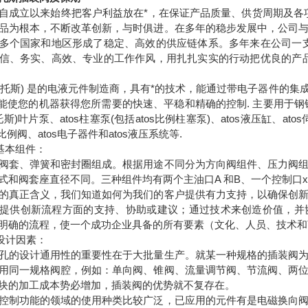
自成立以来始终把客户利益放在*，在保证产品质量、供货周期及各
品为根本，不断改革创新，与时俱进。在多年的稳步发展中，公司
多个国家和地区形成了稳定、高效的供应链体系。多年来在公司一
信、务实、高效、专业的工作作风，用扎扎实实的行动把优良的产
s(阿托斯) 是的电液元件制造商，具有*的技术，能通过带电子器件
元件能使您的机器获得您所需要的快速、平稳和精确的控制. 主要用于
阿托斯)叶片泵、atos柱塞泵(包括atos比例柱塞泵)、atos液压缸、ato
比例阀、atos电子器件和atos液压系统等.
阀基本组件：
阀套、弹簧和密封圈组成。根据用途不同分为方向阀组件、压力阀
式和阀套座直径不同。三种组件均有两个主油口A 和B、一个控制口x
创新的真正含义，我们知道如何为我们的客户提供有力支持，以确保创
s可提供创新流程方面的支持、协助或建议；通过技术来创造价值，
明确的流程，使一个成功企业具备的所有要素（文化、人员、技术和
设计因素：
孔的设计通用性的重要性在于大批量生产。就某一种规格的插装阀
用同一规格阀腔，例如：单向阀、锥阀、流量调节阀、节流阀、两
块的加工成本势必增加，插装阀的优势就不复存在。
控制功能的领域的使用种类比较广泛，已应用的元件有是电磁换向