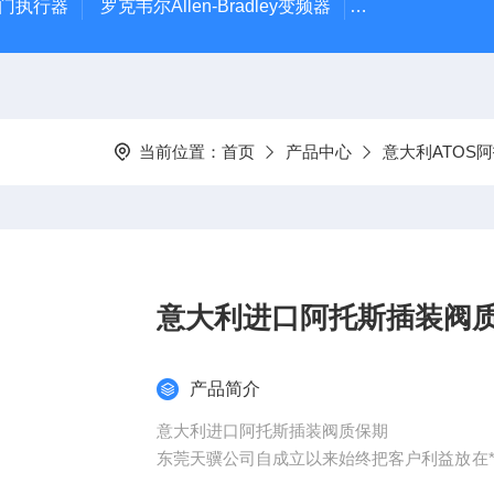
风门执行器
罗克韦尔Allen-Bradley变频器
德国Leybold真
当前位置：
首页
产品中心
意大利ATOS
意大利进口阿托斯插装阀
产品简介
意大利进口阿托斯插装阀质保期
东莞天骥公司自成立以来始终把客户利益放在
密把握产品信息和行业动态，以市场为导向