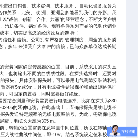
件进出口销售、技术咨询、技术服务 、自动化设备服务为
合作关系，北美、欧 洲、亚洲您多能看到我们的身影。我
 以“诚信、创新、合作、共赢”的经营理念，不断为客户解
件、汽机备件、锅炉备件、燃料备件系列产品的代购代销业
成本，切实提高您的经济效益的选 择！
的信任和信赖。公司拥有严格的 管理制度，周全的服务质
念，多年 来深受广大客户的信赖，已与众多单位达成长期
轴的安装间隙确定传感器的位置。目前，系统采用的探头直
越大，也将输出不同的曲线线性段。在探头选择时，还要对
层的探头。具体安装探头时，可以采用电气测隙安装法和机
置器有5m或9m，具有电源极性错误保护和输出短路保护
内，可固定前置器，同时需要做好绝缘。
要结合测量和安装需要进行电缆选择。比如在探头为330
130-085-02-05的延伸电缆。在此基础上，应确保探头尾线电缆长
向探头发送特定频率的无线电频率信号。为此，需确保电缆
蔽，电缆长大应为305 m。
装前，转轴的位置需要在总串量中间位置，所以在转轴设置
为线性曲线中间值，即-10V。结合系统设定值和校验曲