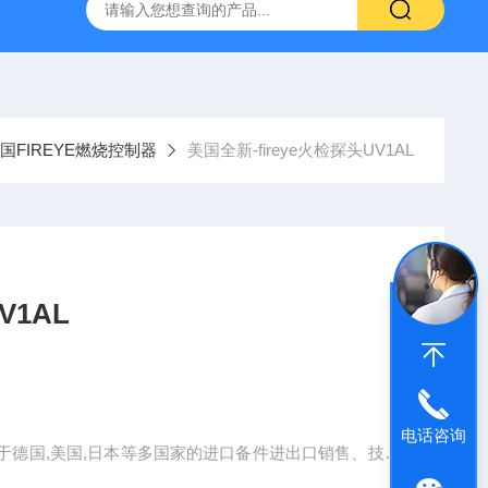
空计
SMC比例阀ITV2050-312L
KNF气体隔膜泵
GEF
国FIREYE燃烧控制器
美国全新-fireye火检探头UV1AL
V1AL
电话咨询
于德国,美国,日本等多国家的进口备件进出口销售、技术
贸易公司。并与世界较有名的多家进口产品维护服务提供