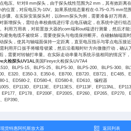
电压。针对8 mm探头，由于探头线性范围为2 mm，其有效距离在0.2
mm的位置，对应电压为-10V。如果系统组态量程在-0.75~0.75
装步骤。在实际安装探头时，以8mm探头为例，需要准备好万用表
对新增探头，需结合单校曲线进行零点电压确定，在系统中进行组
。利用万用表，对前置放大器的com端和out端进行测量，然后才
为避免电缆不被绞坏，需要使探头与电缆保持断开。在碰触轴端面
动探头，使其与轴端面保持一定距离，直至电压指示与零点电压接
需利用开口扳手将螺母锁紧，然后沿着顺时针方向微微拧动，确认
后，需要对转轴打串量。在实际走动串量与系统示值相同的情况下，
eye火检探头UV1AL
美国Fireye火检探头UV7A4
L510、BLPS-15、BLPS-25、BLPS-30、BLPS-200、BLPS-300、
00、E320、E350-3、E350-6、EB700、EB720、EB721、EC485、
580-1、ED580-2、ED580-4、ED580-8、ED610、编程器
100S、EP113D、EP113E、EP113ES、EP113F、EP113NL、EP1
、EP177、EP178、EP200F、EP200S、EP260、EP265、EP270、
7、EP390、
：
现货特惠阿托斯放大器
返回列表