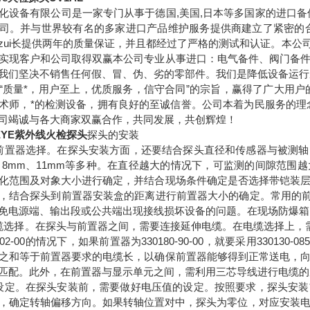
化设备有限公司是一家专门从事于德国,美国,日本等多国家的进口备
司。并与世界较有名的多家进口产品维护服务提供商建立了紧密的
zui长提供两年的质量保证，并且都经过了严格的测试和认证。本公司
实现客户和公司取得双赢本公司专业从事进口：电气备件、阀门备
我们坚决不销售任何假、冒、伪、劣的零部件。我们是降低设备运行
“质量*，用户至上，优质服务，信守合同”的宗旨，赢得了广大用户
术师，*的检测设备，拥有良好的至诚信誉。公司本着为民服务的理
司竭诚与各大商家双赢合作，共同发展，共创辉煌！
EYE紫外线火检探头
探头的安装
前置器选择。在探头安装方面，还要结合探头直径和传感器与被测
、8mm、11mm等多种。在直径越大的情况下，可监测的间隙范围
化范围及对象大小进行确定，并结合现场条件确定是否选择带铠装
，结合探头到前置器安装盒的距离进行前置器大小的确定。常用的前
免电源端、输出段或公共端出现接线损坏设备的问题。在现场防爆箱
缆选择。在探头与前置器之间，需要连接延伸电缆。在电缆选择上，需
2-05-02-00的情况下，如果前置器为330180-90-00，就要采用330
之和等于前置器要求的电缆长，以确保前置器能够得到正常送电，
匹配。此外，在前置器与显示单元之间，需利用三芯导线进行电缆的屏
设定。在探头安装前，需要做好电压值的设定。按照要求，探头安
，确定转轴偏移方向。如果转轴位置对中，探头为零位，对应安装电压