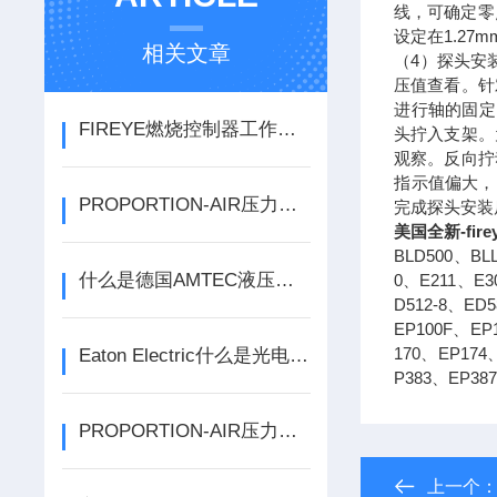
线，可确定零点
设定在1.27
相关文章
（4）探头安
压值查看。针
进行轴的固定
FIREYE燃烧控制器工作原理有哪些
头拧入支架。
观察。反向拧
指示值偏大，
PROPORTION-AIR压力变送器和压力传感器的区别
完成探头安装
美国全新-fir
BLD500、BL
什么是德国AMTEC液压螺母
0、E211、E3
D512-8、ED
EP100F、EP
170、EP174
Eaton Electric什么是光电传感器 传感器有哪些类型
P383、EP38
PROPORTION-AIR压力传感器的特点
上一个