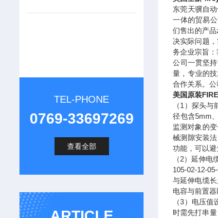
东莞天骥自动
一体的贸易公
们售出的产品
决实际问题，
务企业宗旨：
公司一贯坚持
量，专业的技
合作关系。公
美国原装FIR
TEL-PHONE
（1）探头与
0769-33697269
径包含5mm
监测对象的变
械测隙安装法
查看全部
功能，可以避
（2）延伸电
105-02-1
与延伸电缆长
电容与前置器
（3）电压值
ARTICLE
时需先打串量