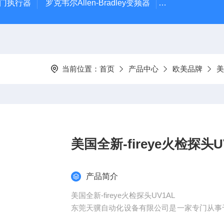
风门执行器
罗克韦尔Allen-Bradley变频器
德国Leybold真
当前位置：
首页
产品中心
欧美品牌
美
美国全新-fireye火检探头U
产品简介
美国全新-fireye火检探头UV1AL
东莞天骥自动化设备有限公司是一家专门从事
咨询、技术服务 、自动化设备服务为一体的