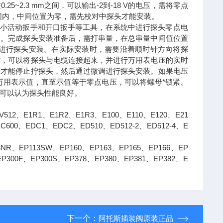
5~2.3 mm之间，可以输出-2到-18 V的电压，需将零点
 mm范围内，中间位置为零，需先校对中探头才能安装。
、小活动扳手和开口扳手等工具，在系统中进行探头零点电
态。完成探头安装准备后，需打串量，在总串量中间值位置
能进行探头安装。在实际安装时，需要沿着顺时针方向将探
时，可以将探头与电缆连接起来，并进行万用表电压的实时
近才能停止拧探头，然后通过微调进行探头安装。如果电压
万用表示值，直至示值等于零点电压，可以将螺母*锁紧。
可以认为探头性能良好。
BLV512、E1R1、E1R2、E1R3、E100、E110、E120、E21
EC600、EDC1、EDC2、ED510、ED512-2、ED512-4、E
13NR、EP113SW、EP160、EP163、EP165、EP166、EP
EP300F、EP300S、EP378、EP380、EP381、EP382、E
下一个：
阿托斯插装阀原装正品