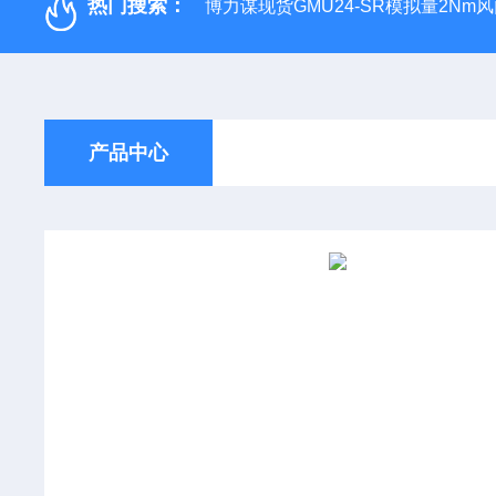
热门搜索：
博力谋现货GMU24-SR模拟量2Nm
产品中心