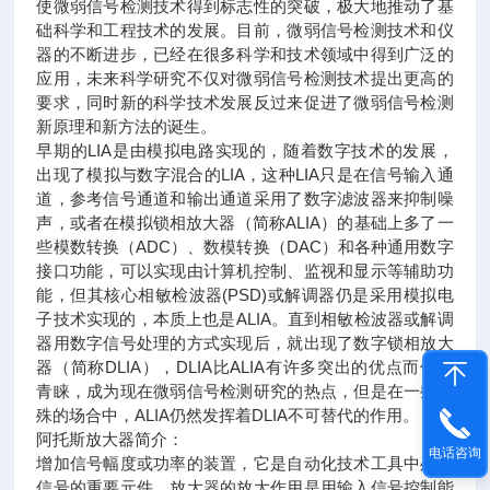
使微弱信号检测技术得到标志性的突破，极大地推动了基
础科学和工程技术的发展。目前，微弱信号检测技术和仪
器的不断进步，已经在很多科学和技术领域中得到广泛的
应用，未来科学研究不仅对微弱信号检测技术提出更高的
要求，同时新的科学技术发展反过来促进了微弱信号检测
新原理和新方法的诞生。
早期的LIA是由模拟电路实现的，随着数字技术的发展，
出现了模拟与数字混合的LIA，这种LIA只是在信号输入通
道，参考信号通道和输出通道采用了数字滤波器来抑制噪
声，或者在模拟锁相放大器（简称ALIA）的基础上多了一
些模数转换（ADC）、数模转换（DAC）和各种通用数字
接口功能，可以实现由计算机控制、监视和显示等辅助功
能，但其核心相敏检波器(PSD)或解调器仍是采用模拟电
子技术实现的，本质上也是ALIA。直到相敏检波器或解调
器用数字信号处理的方式实现后，就出现了数字锁相放大
器（简称DLIA），DLIA比ALIA有许多突出的优点而倍受
青睐，成为现在微弱信号检测研究的热点，但是在一些特
殊的场合中，ALIA仍然发挥着DLIA不可替代的作用。
阿托斯放大器简介：
电话咨询
增加信号幅度或功率的装置，它是自动化技术工具中处理
信号的重要元件。放大器的放大作用是用输入信号控制能