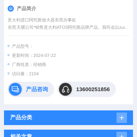
产品简介
意大利进口阿托斯放大器东莞办事处
东莞天骥公司*销售意大利ATOS阿托斯品牌产品。我司会以zui低
的优势价格报给您，诚心诚意诚价，如需选型请提供产品的详细
参数以便我司技术人员帮您在zui短的时间内选型报价，我们的热
产品型号：
情服务您将在我们的沟通中深切感受到，消费有时买的也是一种
更新时间：2024-07-22
服务，欢心您我们的：欢迎你的来电！
厂商性质：经销商
访问量：2104
产品咨询
13600251856
产品分类
相关文章