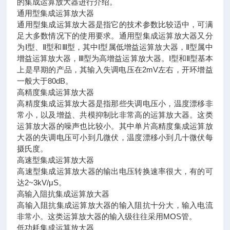
的集成运算放大器进行介绍。
通用型集成运算放大器
通用型集成运算放大器是指它的技术参数比较适中，可满
足大多数情况下的使用要求。通用型集成运算放大器又分
为Ⅰ型、Ⅱ型和Ⅲ型，其中Ⅰ型属低增益运算放大器，Ⅱ型属中
增益运算放大器，Ⅲ型为高增益运算放大器。Ⅰ型和Ⅱ型基本
上是早期的产品，其输入失调电压在2mV左右，开环增益
一般大于80dB。
高精度集成运算放大器
高精度集成运算放大器是指那些失调电压小，温度漂移非
常小，以及增益、共模抑制比非常高的运算放大器。这类
运算放大器的噪声也比较小。其中单片高精度集成运算放
大器的失调电压可小到几微伏，温度漂移小到几十微伏每
摄氏度。
高速型集成运算放大器
高速型集成运算放大器的输出电压转换速率很大，有的可
达2~3kV/μS。
高输入阻抗集成运算放大器
高输入阻抗集成运算放大器的输入阻抗十分大，输入电流
非常小。这类运算放大器的输入级往往采用MOS管。
低功耗集成运算放大器