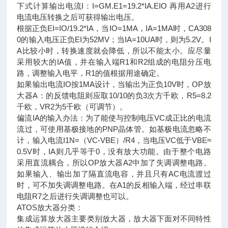
下式计算输出电流I：I=GM.E1=19.2*IA.EIO 再用A2进行
电流电压转换之后可获得输出电压。
根据正负EI=IO/19.2*IA，当IO=1MA，IA=1MA时，CA308
0的输入电压正负EI为52MV；当IA=10UA时，则为5.2V。I
A比较小时，转换速度就会降低，所以不能太小。应尽量
采用较大的IA值，并在输入端R1和R2组成的电阻分压电
路，调整输入电平，R1的值根据用途确定。
如果输出电流IO按1MA设计，当输出为正负10V时，OP放
大器A：的反馈电阻则应取10/10的负3次方千欧，R5=8.2
千欧，VR2为5千欧（可调节）。
偏流IA的输入办法：为了能使与控制电压VC成正比的电流
流过，可使用基极接地的PNP晶体管。如基极电流忽略不
计，输入电流I1N=（VC-VBE）/R4，当电压VC低于VBE≈
0.5V时，IA则几乎等于0，没有放大功能。由于整个电路
采用直流耦合，所以OP放大器A2中加了失调调整电路。
如果输入、输出加了隔直流电容，并且只有AC电流渡过
时，可不加失调调整电路。在A1的反相输入端，经过串联
电阻R7之后进行失调调整也可以。
ATOS放大器分类：
集成运算放大器主要类别放大器，放大器下面对不同特性