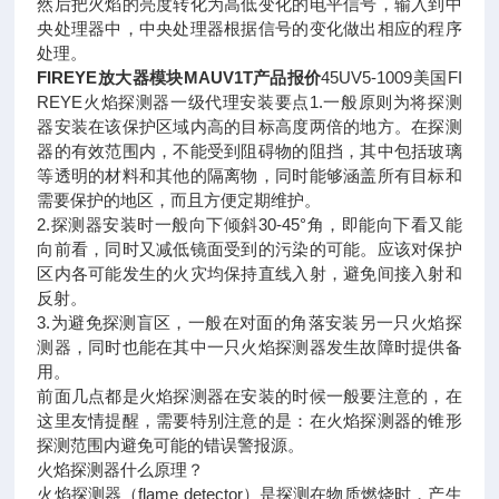
然后把火焰的亮度转化为高低变化的电平信号，输入到中
央处理器中，中央处理器根据信号的变化做出相应的程序
处理。
FIREYE放大器模块MAUV1T产品报价
45UV5-1009美国FI
REYE火焰探测器一级代理安装要点1.一般原则为将探测
器安装在该保护区域内高的目标高度两倍的地方。在探测
器的有效范围内，不能受到阻碍物的阻挡，其中包括玻璃
等透明的材料和其他的隔离物，同时能够涵盖所有目标和
需要保护的地区，而且方便定期维护。
2.探测器安装时一般向下倾斜30-45°角，即能向下看又能
向前看，同时又减低镜面受到的污染的可能。应该对保护
区内各可能发生的火灾均保持直线入射，避免间接入射和
反射。
3.为避免探测盲区，一般在对面的角落安装另一只火焰探
测器，同时也能在其中一只火焰探测器发生故障时提供备
用。
前面几点都是火焰探测器在安装的时候一般要注意的，在
这里友情提醒，需要特别注意的是：在火焰探测器的锥形
探测范围内避免可能的错误警报源。
火焰探测器什么原理？
火焰探测器（flame detector）是探测在物质燃烧时，产生