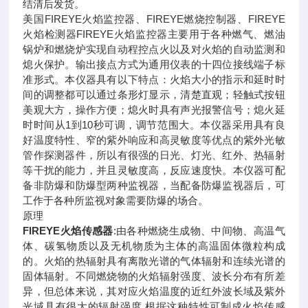
结清后发货。
美国FIREYE火焰监控器、FIREYE燃烧控制器、FIREYE
火焰检测器FIREYE火焰监控器主要用于各种燃气、燃油
锅炉和燃烧炉实现自动程控点火以及对火焰的自动监测和
熄火保护。输出接点方式为通用仪表的十四位接线端子标
准形式。本仪器具有以下特点：火焰大小的指示和延时时
间的调整都可以通过条形灯显示，清楚直观；轻触式按钮
美观大方，操作方便；熄火时具有声光报警信号；熄火延
时时间从1到10秒可调，调节范围大。本仪器采用具有良
好温度特性、窄的紫外响应和高灵敏度等优点的紫外光敏
管作探测器件，所以有很强的日光、灯光、红外、热辐射
等干扰的能力，并且灵敏度高，反应速度快。本仪器可配
备非防爆和防爆型两种监视器，当配备防爆监视器后，可
工作于各种所监视对象需要防爆的场合。
原理
FIREYE火焰传感器
:由各种燃烧生成物、中间物、高温气
体、碳氢物质以及无机物质为主体的高温固体微粒构成
的。火焰的热辐射具有离散光谱的气体辐射和连续光谱的
固体辐射。不同燃烧物的火焰辐射强度、波长分布有所差
异，但总体来说，其对应火焰温度的近红外波长域及紫外
光域具有很大的辐射强度,根据这种特性可制成火焰传感