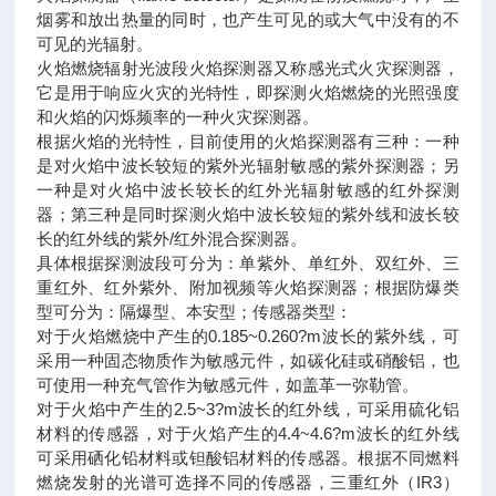
烟雾和放出热量的同时，也产生可见的或大气中没有的不
可见的光辐射。
火焰燃烧辐射光波段火焰探测器又称感光式火灾探测器，
它是用于响应火灾的光特性，即探测火焰燃烧的光照强度
和火焰的闪烁频率的一种火灾探测器。
根据火焰的光特性，目前使用的火焰探测器有三种：一种
是对火焰中波长较短的紫外光辐射敏感的紫外探测器；另
一种是对火焰中波长较长的红外光辐射敏感的红外探测
器；第三种是同时探测火焰中波长较短的紫外线和波长较
长的红外线的紫外/红外混合探测器。
具体根据探测波段可分为：单紫外、单红外、双红外、三
重红外、红外紫外、附加视频等火焰探测器；根据防爆类
型可分为：隔爆型、本安型；传感器类型：
对于火焰燃烧中产生的0.185~0.260?m波长的紫外线，可
采用一种固态物质作为敏感元件，如碳化硅或硝酸铝，也
可使用一种充气管作为敏感元件，如盖革一弥勒管。
对于火焰中产生的2.5~3?m波长的红外线，可采用硫化铝
材料的传感器，对于火焰产生的4.4~4.6?m波长的红外线
可采用硒化铅材料或钽酸铝材料的传感器。根据不同燃料
燃烧发射的光谱可选择不同的传感器，三重红外（IR3）