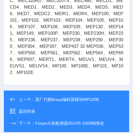
C、MEC320RD、MEC320TS、MEC480、MECD1、ME
CD4、MED1、MED2、MED3、MED4、MED5、MED
6、MED7、MEDC2、MEIR1、MEIR4、MEP100、MEP
101、MEP102、MEP103、MEP104、MEP105、MEP10
6、MEP107、MEP108、MEP109、MEP130、MEP14
1、MEP149、MEP100P、MEP230、MEP230H、MEP23
5、MEP236、MEP237、MEP238、MEP290、MEP30
0、MEP304、MEP397、MEP437 32 MEP536、MEP53
7、MEP560、MEP561、MEP562、MEP564、MEP69
6、MEP697、MERT1、MERT4、MEUV1、MEUV4、M
EUVS1、MEUVS4、MP100、MP100E、MP101、MP10
2、MP102E
上一个：
原厂代购fireye编程器模块MP100E
返回列表
下一个：
Fireye火焰检测器45UV5-1009销售处