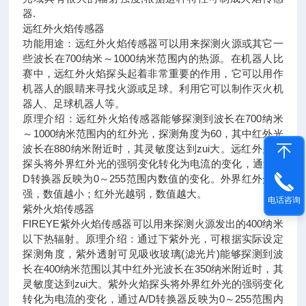
器.
远红外火焰传感器
功能用途：远红外火焰传感器可以用来探测火源或其它一
些波长在700纳米～1000纳米范围内的热源。在机器人比
赛中，远红外火焰探头起着非常重要的作用，它可以用作
机器人的眼睛来寻找火源或足球。利用它可以制作灭火机
器人、足球机器人等。
原理介绍：远红外火焰传感器能够探测到波长在700纳米
～1000纳米范围内的红外光，探测角度为60，其中红外光
波长在880纳米附近时，其灵敏度达到zui大。远红外火焰
探头将外界红外光的强弱变化转化为电流的变化，通过A/
D转换器反映为0～255范围内数值的变化。外界红外光越
强，数值越小；红外光越弱，数值越大。
电话咨询
紫外火焰传感器
FIREYE紫外火焰传感器可以用来探测火源发出的400纳米
以下热辐射。原理介绍：通过下紫外光，可根据实际设定
探测角度，紫外透射可见吸收玻璃(滤光片)能够探测到波
长在400纳米范围以其中红外光波长在350纳米附近时，其
灵敏度达到zui大。紫外火焰探头将外界红外光的强弱变化
转化为电流的变化，通过A/D转换器反映为0～255范围内