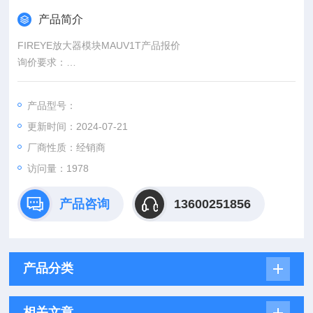
产品简介
FIREYE放大器模块MAUV1T产品报价
询价要求：
1）询价前请提供贵公司全称及/
2）我司收到报价会统一做正式报价单，报价全部都是含税16%
产品型号：
及运费3）确认下订单由我司出一份正式合同，上面有对公付款
更新时间：2024-07-21
帐号及开户行。付了款请告知下，好安排订单4）付款方式现货
全额款到发货，期货预付30%，尾款结清后发货。
厂商性质：经销商
访问量：1978
产品咨询
13600251856
产品分类
相关文章