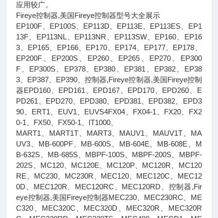
应用较广。
Fireye控制器,美国Fireye控制器型号大全展示
EP100F、EP100S、EP113D、EP113E、EP113ES、EP1
13F、EP113NL、EP113NR、EP113SW、EP160、EP16
3、EP165、EP166、EP170、EP174、EP177、EP178、
EP200F、EP200S、EP260、EP265、EP270、EP300
F、EP300S、EP378、EP380、EP381、EP382、EP38
3、EP387、EP390、控制器,Fireye控制器,美国Fireye控制
器EPD160、EPD161、EPD167、EPD170、EPD260、E
PD261、EPD270、EPD380、EPD381、EPD382、EPD3
90、ERT1、EUV1、EUVS4FX04、FX04-1、FX20、FX2
0-1、FX50、FX50-1、IT1000、
MART1、MART1T、MART3、MAUV1、MAUV1T、MA
UV3、MB-600PF、MB-600S、MB-604E、MB-608E、M
B-632S、MB-685S、MBPF-100S、MBPF-200S、MBPF-
202S、MC120、MC120E、MC120P、MC120R、MC120
RE、MC230、MC230R、MEC120、MEC120C、MEC12
0D、MEC120R、MEC120RC、MEC120RD、控制器,Fir
eye控制器,美国Fireye控制器MEC230、MEC230RC、ME
C320、MEC320C、MEC320D、MEC320R、MEC320R