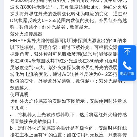
～1000纳米范围内的红外光，探测角度为60，其中红外光
波长在880纳米附近时，其灵敏度达到zui大。远红外火焰
探头将外界红外光的强弱变化转化为电流的变化，通过A/
D转换器反映为0～255范围内数值的变化。外界红外光越
强，数值越小；红外光越弱，数值越大。
紫外火焰传感器
FIREYE紫外火焰传感器可以用来探测火源发出的400纳米
以下热辐射。原理介绍：通过下紫外光，可根据实际设定
探测角度，紫外透射可见吸收玻璃(滤光片)能够探测到波
长在400纳米范围以其中红外光波长在350纳米附近时，其
灵敏度达到zui大。紫外火焰探头将外界红外光的强弱变化
转化为电流的变化，通过A/D转换器反映为0～255范围内
电话咨询
数值的变化。外界紫外光越强，数值越小；紫外光越弱，
数值越大。
使用说明
远红外火焰传感器的安装如下图所示，安装使用时注意以
下几点：
a，将机器人上光敏传感器取下，然后将远红外火焰传感
器直接接在光敏接口上。
b，远红外火焰传感器的插针是有极性的，安装时将红线
接在主板上画有“+”的位置；如在使用时无反应，只要将传