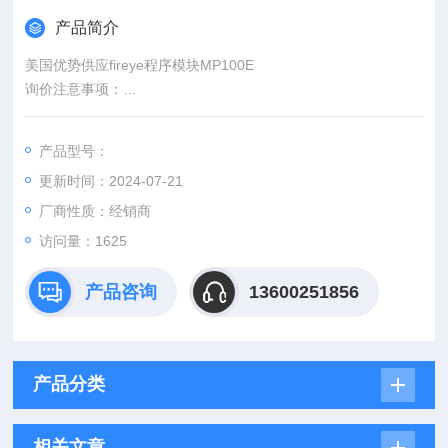
产品简介
美国优势供应fireye程序模块MP100E
询价注意事项：
1.询价请按（品牌+型号+数量+贵公司名称、）格式；2.询价请
发正式询价函（，，传真等），原厂回复一般为1-2个工作日；3.
产品型号：
提供原始的询价资料，hao附带铭牌
更新时间：2024-07-21
厂商性质：经销商
访问量：1625
产品咨询
13600251856
产品分类
相关文章