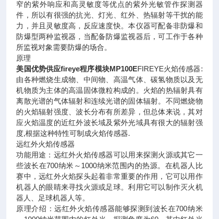
窄的紫外响应和高灵敏度等优点的紫外光敏管作探测器
件，所以有很强的抗光、灯光、红外、热辐射等干扰的能
力，并且灵敏度高，反应速度快。本仪器可配备非防爆和
防爆型两种监视器，当配备防爆监视器后，可工作于各种
所监视对象需要防爆的场合。
原理
美国优势供应fireye程序模块MP100E
FIREYE火焰传感器:
由各种燃烧生成物、中间物、高温气体、碳氢物质以及无
机物质为主体的高温固体微粒构成的。火焰的热辐射具有
离散光谱的气体辐射和连续光谱的固体辐射。不同燃烧物
的火焰辐射强度、波长分布有所差异，但总体来说，其对
应火焰温度的近红外波长域及紫外光域具有很大的辐射强
度,根据这种特性可制成火焰传感器.
远红外火焰传感器
功能用途：远红外火焰传感器可以用来探测火源或其它一
些波长在700纳米～1000纳米范围内的热源。在机器人比
赛中，远红外火焰探头起着非常重要的作用，它可以用作
机器人的眼睛来寻找火源或足球。利用它可以制作灭火机
器人、足球机器人等。
原理介绍：远红外火焰传感器能够探测到波长在700纳米