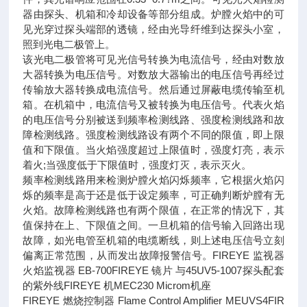
器由探头、机箱和冷却设备等部分组成。炉膛火焰中的可
见光穿过探头端部的透镜，经由光导纤维到达探头小室，
照到光电二极管上。
该光电二极管将可见光信号转换为电流信号，经由对数放
大器转换为电压信号。对数放大器输出的电压信号再经过
传输放大器转换成电流信号。然后通过屏蔽电缆传输至机
箱。在机箱中，电流信号又被转换为电压信号。代表火焰
的电压信号分别被送到频率检测线路、强度检测线路和故
障检测线路。强度检测线路设有两个不同的限值，即上限
值和下限值。当火焰强度超过上限值时，强度灯亮，表示
着火;当强度低于下限值时，强度灯灭，表示灭火。
频率检测线路用来检测炉膛火焰闪烁频率，它根据火焰闪
烁的频率是高于还是低于设定频率，可正确判断炉膛有无
火焰。故障检测线路也有两个限值，在正常的情况下，其
值保持在上、下限值之间。一旦机箱的信号输入回路出现
故障，如光电管至机箱的电缆断线，则上述电压信号立刻
偏离正常范围，从而发出故障报警信号。FIREYE 监视器
火焰监视器 EB-700FIREYE 镜片 与45UV5-1007探头配套
的紫外线FIREYE 机MEC230 Microm机座
FIREYE 燃烧控制器 Flame Control Amplifier MEUVS4FIR