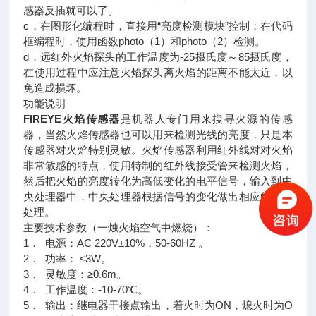
感器反插就可以了。
c，在图形化编程时，直接用“亮度检测模块”控制；在代码
框编程时，使用函数photo（1）和photo（2）检测。
d，远红外火焰探头的工作温度为-25摄氏度～85摄氏度，
在使用过程中应注意火焰探头离火焰的距离不能太近，以
免造成损坏。
功能说明
FIREYE火焰传感器
是机器人专门用来搜寻火源的传感
器，当然火焰传感器也可以用来检测光线的亮度，只是本
传感器对火焰特别灵敏。火焰传感器利用红外线对对火焰
非常敏感的特点，使用特制的红外线接受管来检测火焰，
然后把火焰的亮度转化为高低变化的电平信号，输入到中
央处理器中，中央处理器根据信号的变化做出相应的程序
处理。
主要技术参数（一烛火焰空气中燃烧）：
1． 电源：AC 220V±10%，50-60HZ 。
2． 功率： ≤3W。
3． 灵敏度：≥0.6m。
4． 工作温度：-10-70℃。
5． 输出：继电器干接点输出，着火时为ON，熄火时为O