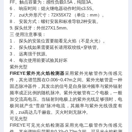
FF。触点容量为：感性负载0.5A，纯阻3A。
6． 响应时间：熄火继电器动作时间≤3.5S。
7． zui大外形尺寸：72X55X72 （单位：mm）。
8． 安装方式：螺钉安装和标准导轨2种安装。
9. 探头丝牙：外丝27X1.5mm.
三 使用注意事项：
1． 探头的安装位置要能看见火焰（不是火光）。
2． 探头线如果需要延长请用双绞线+穿铁管。
3． 远离强干扰源。
4． 每次使用前要试验其好坏
紫外光型
FIREYE紫外光火焰检测器
采用紫外光敏管作为传感元
件，其光谱范围在O.006~0.4?m之间。紫外光敏管是一种
固态脉冲器件，其发出的信号是自身脉冲频率与紫外辐射
频率成正比例的随机脉冲。紫外光敏管有二个电极，一般
加交流高电压。当辐射到电极上的紫外光线足够强时，电
极间就产生“雪崩”脉冲电流，其频率与紫外光线强度有
关，zui高达几千赫兹。灭火时则无脉冲。
可见光型
FIREYE可见光火焰检测器采用光电二极管作为传感元
件，其光谱响应范围在0.33~0.7?m之间。可见光火焰检测