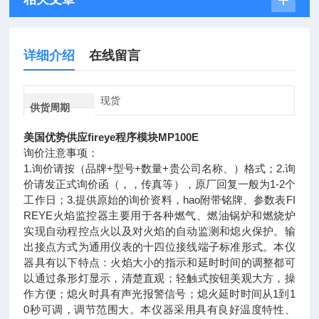
详细介绍
在线留言
现货
供货周期
美国优势供应fireye程序模块MP100E
询价注意事项：
1.询价请按（品牌+型号+数量+贵公司名称、）格式；2.询
价请发正式询价函（，，传真等），原厂回复一般为1-2个
工作日；3.提供原始的询价资料，hao附带铭牌、参数表FI
REYE火焰监控器主要用于各种燃气、燃油锅炉和燃烧炉
实现自动程控点火以及对火焰的自动监测和熄火保护。输
出接点方式为通用仪表的十四位接线端子标准形式。本仪
器具有以下特点：火焰大小的指示和延时时间的调整都可
以通过条形灯显示，清楚直观；轻触式按钮美观大方，操
作方便；熄火时具有声光报警信号；熄火延时时间从1到1
0秒可调，调节范围大。本仪器采用具有良好温度特性、