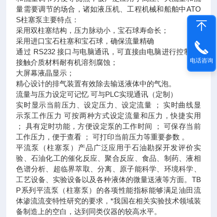
量需要调节的场合，诸如液压机、工程机械和船舶中ATO
S柱塞泵主要特点：
采用双柱塞结构，压力脉动小，宝石球寿命长；
采用进口宝石柱塞和宝石球，确保流量精确
通过 RS232 接口与电脑通讯，可直接由电脑进行控制 ；
电话咨询
接触介质材料耐有机溶剂腐蚀；
大屏幕液晶显示；
精心设计的排气装置有效除去输送液体中的气泡。
流量与压力设定可记忆 可与PLC实现通讯（定制）
实时显示当前压力、设定压力、设定流量 ； 实时曲线显
示泵工作压力 可按两种方式设定流量和压力，快捷实用
； 具有定时功能，方便设定泵的工作时间 ； 可保存当前
工作压力，便于查看 ； 可打印当前压力等重要参数 。
平流泵（柱塞泵）产品广泛应用于石油勘探开发评价实
验、石油化工的催化反应、聚合反应、食品、制药、液相
色谱分析、超临界萃取、分离、原子能科学、环境科学、
工艺设备、实验设备以及各种液体的微量送液等方面。TB
P系列平流泵（柱塞泵）的各项性能指标能够满足油田流
体渗流流变特性研究的要求，*我国在相关实验技术领域装
备制造上的空白，达到同类仪器的较高水平。