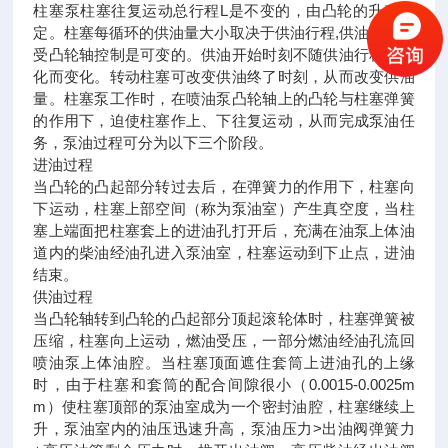
柱塞泵柱塞往复运动总行程L是不变的，由凸轮的升程决
定。柱塞每循环的供油量大小取决于供油行程,供油行程不
受凸轮轴控制是可变的。供油开始时刻不随供油行程的变
化而变化。转动柱塞可改变供油终了时刻，从而改变供油
量。柱塞泵工作时，在喷油泵凸轮轴上的凸轮与柱塞弹簧
的作用下，迫使柱塞作上、下往复运动，从而完成泵油任
务，泵油过程可分为以下三个阶段。
进油过程
当凸轮的凸起部分转过去后，在弹簧力的作用下，柱塞向
下运动，柱塞上部空间（称为泵油室）产生真空度，当柱
塞上端面把柱塞套上的进油孔打开后，充满在油泵上体油
道内的柴油经油孔进入泵油室，柱塞运动到下止点，进油
结束。
供油过程
当凸轮轴转到凸轮的凸起部分顶起滚轮体时，柱塞弹簧被
压缩，柱塞向上运动，燃油受压，一部分燃油经油孔流回
喷油泵上体油腔。当柱塞顶面遮住套筒上进油孔的上缘
时，由于柱塞和套筒的配合间隙很小（0.0015-0.0025m
m）使柱塞顶部的泵油室成为一个密封油腔，柱塞继续上
升，泵油室内的油压迅速升高，泵油压力>出油阀弹簧力