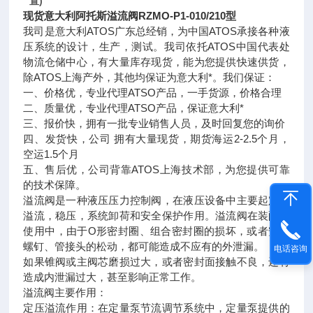
置)
现货意大利阿托斯溢流阀RZMO-P1-010/210型
我司是意大利ATOS广东总经销，为中国ATOS承接各种液
压系统的设计，生产，测试。我司依托ATOS中国代表处
物流仓储中心，有大量库存现货，能为您提供快速供货，
除ATOS上海产外，其他均保证为意大利*。我们保证：
一、价格优，专业代理ATSO产品，一手货源，价格合理
二、质量优，专业代理ATSO产品，保证意大利*
三、报价快，拥有一批专业销售人员，及时回复您的询价
四、发货快，公司 拥有大量现货，期货海运2-2.5个月，
空运1.5个月
五、售后优，公司背靠ATOS上海技术部，为您提供可靠
的技术保障。
溢流阀是一种液压压力控制阀，在液压设备中主要起定压
溢流，稳压，系统卸荷和安全保护作用。溢流阀在装配或
使用中，由于O形密封圈、组合密封圈的损坏，或者安装
螺钉、管接头的松动，都可能造成不应有的外泄漏。
电话咨询
如果锥阀或主阀芯磨损过大，或者密封面接触不良，还将
造成内泄漏过大，甚至影响正常工作。
溢流阀主要作用：
定压溢流作用：在定量泵节流调节系统中，定量泵提供的