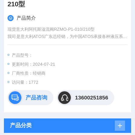
210型
产品简介
现货意大利阿托斯溢流阀RZMO-P1-010/210型
我司是意大利ATOS广东总经销，为中国ATOS承接各种液压系统
的设计，生产，测试。我司依托ATOS中国代表处物流仓储中
心，有大量库存现货，能为您提供快速供货，除ATOS上海产
产品型号：
外，其他均保证为意大利*。
更新时间：2024-07-21
厂商性质：经销商
访问量：1772
产品咨询
13600251856
产品分类