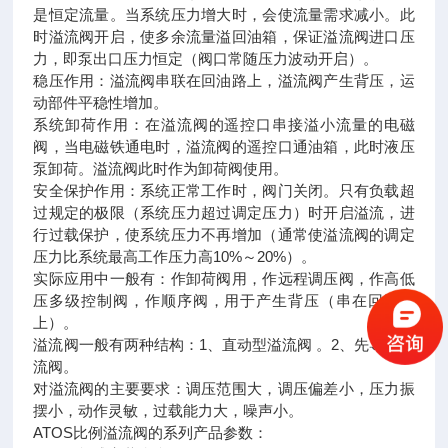
是恒定流量。当系统压力增大时，会使流量需求减小。此
时溢流阀开启，使多余流量溢回油箱，保证溢流阀进口压
力，即泵出口压力恒定（阀口常随压力波动开启）。
稳压作用：溢流阀串联在回油路上，溢流阀产生背压，运
动部件平稳性增加。
系统卸荷作用：在溢流阀的遥控口串接溢小流量的电磁
阀，当电磁铁通电时，溢流阀的遥控口通油箱，此时液压
泵卸荷。溢流阀此时作为卸荷阀使用。
安全保护作用：系统正常工作时，阀门关闭。只有负载超
过规定的极限（系统压力超过调定压力）时开启溢流，进
行过载保护，使系统压力不再增加（通常使溢流阀的调定
压力比系统最高工作压力高10%～20%）。
实际应用中一般有：作卸荷阀用，作远程调压阀，作高低
压多级控制阀，作顺序阀，用于产生背压（串在回油路
上）。
溢流阀一般有两种结构：1、直动型溢流阀 。2、先导式溢
流阀。
对溢流阀的主要要求：调压范围大，调压偏差小，压力振
摆小，动作灵敏，过载能力大，噪声小。
ATOS比例溢流阀的系列产品参数：