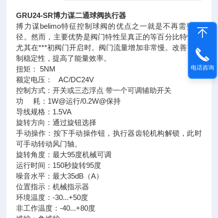
GRU24-SR博力谋二通球阀执行器
搏力谋belimo特征控制球阀的优点之一就是不再需要减
径。然而，主要优势是阀门特性呈真正的等百分比特性。
尤其在***初阀门开启时。阀门流量增加非常慢。改善了控
制稳定性，提高了能量效率。
电话咨询
扭矩： 5NM
额定电压： AC/DC24V
控制方式：开关或三态浮点 带一个可调辅助开关
功 耗：1W@运行/0.2W@保持
导线规格：1.5VA
旋转方向：通过旋钮选择
手动操作：按下手动操作钮，执行器齿轮机构解锁，此时
可手动转动风门轴。
旋转角度：最大95度机械可调
运行时间：150秒旋转95度
噪音水平：最大35dB（A）
位置指示：机械指示器
环境温度：-30...+50度
非工作温度：-40...+80度