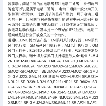
器驱动，阀是二通的的电动阀都叫电动二通阀 ，比例调节
阀也可以说是属于电动二通阀。 电动二通阀一般分为开关
型和调节型两种。 比例调节阀是调节型的，属于电动二通
阀的一种；比例调节阀是指在执行的过程中采用比例和积
分两种计算综合起来的电动阀门，计算值离设定值越远，
步进马达动作越快，基本是一个衰减的正弦波形。 电动二
通阀就是进行全开或全关的一个动作。
暖通BELIMO博力谋产品：LM系列风门执行器，NM系列
风门执行器，SM系列风门执行器，AM风门执行器，GM
风门执行器，B系列防火排烟风门执行器，F系列弹簧复位
风门执行器。瑞士博力谋风门执行器型号大全*销售
*LMU
24, LMU230,LMU24-SR, LMU24
, LMU230,LMU24-SR,D
C 0-10V NMU24, NMU230,NMU24-SR,SMU24,SMU230,
SMU24-SR,AMU24, BELIMO/AMU230,AMU24-SR,GMU
24;GMU220, GMU24-SR 新型号R224+LRU24-SR,R231+
NRU24-SR,R239+NR24-SR,R249+NR24-SR,R662A+SR
U24-SR,R678A+SRU24-SR,R609AC+TRU24-SR,R6124
AC+GRU24-SR,R6149AC+GRU24-SR,LMU24,LMU230,
LMU24-SR,NMU24,NMU24-SR,NMU230,SMU24,SMU23
0,SMU24-SR,GMU24,GMU230,GMU24-SR,AF24-S,AF2