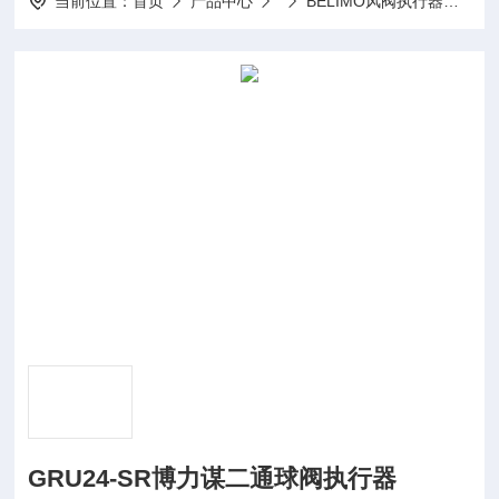
当前位置：
首页
产品中心
BELIMO风阀执行器
GR
GRU24-SR博力谋二通球阀执行器