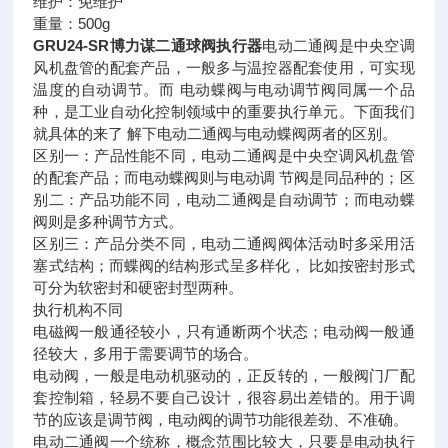
维护：免维护
重量：500g
GRU24-SR博力谋二通球阀执行器
电动二通阀是中央空调
风机盘管的配套产品，一般多与温控器配套使用，可实现
温度的自动调节。而 电动蝶阀与电动调节阀同属一个品
种，是工业自动化控制领域中的重要执行单元。下面我们
就具体的来了 解下电动二通阀与电动蝶阀两者的区别。
区别一：产品性能不同，电动二通阀是中央空调风机盘管
的配套产品；而电动蝶阀则与电动调 节阀是同品种的；区
别二：产品功能不同，电动二通阀是自动调节；而电动蝶
阀则是多种调节方式。
区别三：产品分类不同，电动二通阀阀体活动时多采用活
塞式结构；而蝶阀的结构形式呈多样化， 比如按密封形式
可分为软密封和硬密封型两种。
执行机构不同
电磁阀一般通径较小，只有通断两个状态；电动阀一般通
径较大，多用于需要调节的场合。
电动阀，一般是电动机驱动的，正反转的，一般阀门厂配
套控制箱，轻易不要自己设计，很容易出差错的。用于调
节的应该是调节阀，电动阀的调节功能很差劲、不准确。
电动二通阀一个统称，概念范围比较大，只要是电动执行