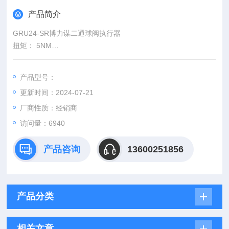
产品简介
GRU24-SR博力谋二通球阀执行器
扭矩： 5NM
额定电压： AC/DC24V
控制方式：开关或三态浮点 带一个可调辅助开关
产品型号：
功 耗：1W@运行/0.2W@保持
更新时间：2024-07-21
厂商性质：经销商
访问量：6940
产品咨询
13600251856
产品分类
相关文章