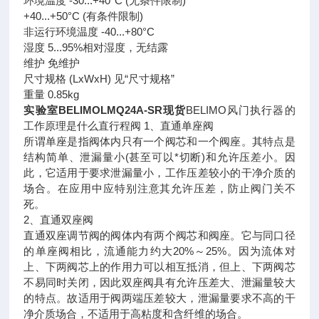
环境温度 -30...+40°C (无条件限制)
+40...+50°C (有条件限制)
非运行环境温度 -40...+80°C
湿度 5...95%相对湿度，无结露
维护 免维护
尺寸规格 (LxWxH) 见“尺寸规格”
重量 0.85kg
实验室BELIMOLMQ24A-SR现货
BELIMO风门执行器的
工作原理是什么直行程阀 1、直通单座阀
所谓单座是指阀体内只有一个阀芯和一个阀座。其特点是
结构简单、泄漏量小(甚至可以*切断)和允许压差小。因
此，它适用于要求泄漏量小，工作压差较小的干净介质的
场合。在应用中应特别注意其允许压差，防止阀门关不
死。
2、直通双座阀
直通双座调节阀的阀体内有两个阀芯和阀座。它与同口径
的单座阀相比，流通能力约大20%～25%。因为流体对
上、下两阀芯上的作用力可以相互抵消，但上、下两阀芯
不易同时关闭，因此双座阀具有允许压差大、泄漏量较大
的特点。故适用于阀两端压差较大，泄漏量要求不高的干
净介质场合，不适用于高粘度和含纤维的场合。