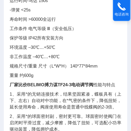
运行时间-马达 150s
-弹簧 <25s
电话咨询
寿命时间 >60000全运行
工作条件 电气等级 Ⅲ（安全低压）
保护等级 IP42所有安装方向
环境温度 –30℃…+50℃
非工作温度 –40℃…+80℃
规格尺寸/重量 尺寸（L*W*H） 140*77*84mm
重量 约600g
厂家比价BELIMO搏力谋TF24-3电动调节阀
性能与特点
1、采用*的无销连接技术，结果坚固紧凑，蝶板具有（上
下、左右）自动对中功能，在*气密的条件下，降低扭矩，
延长使用寿命，阀座使用寿命是普通中线蝶阀的2-3倍。
2、采用*的球面密封副，密封更可靠。球面密封使阀门在
启闭时平滑过度，减少摩擦，降低了扭矩，可选配小功率
驱动装置，降低拥护成本。