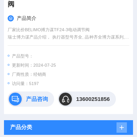
阀
产品简介
厂家比价BELIMO搏力谋TF24-3电动调节阀
瑞士博力谋产品介绍， 执行器型号齐全, 品种齐全博力谋系列,原
厂进口*,现货供应,售后*,可支持货到付款附件的客户。或者由本
公司业务人员亲自送货上门。
产品型号：
我们的优势：
更新时间：2024-07-25
1）渠道广泛，国内有代理，或者有客户保护厂家不卖的产品，
只要您能提供型号，我们同样可以从德国的分销商来采购。
厂商性质：经销商
2）价格合理，绕过层层代理，最大限度的让利给客户。
访问量：5197
产品咨询
13600251856
产品分类