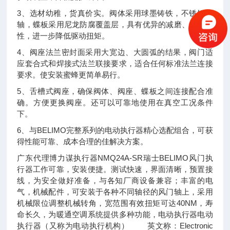
3、选材幼稚，货真价实。阀体采用球墨铸铁，不锈钢阀
轴，蝶板采用尼龙防腐覆盖层，具有优异的减磨、自润滑
性，进一步降低驱动扭矩。
4、阀座法兰密封面采用大宽边、大圆弧的结果，阀门适
应套合式和焊接式法兰联接要求，适合任何标准法兰连接
要求。使安装蜜蜂更简单易行。
5、舌槽式阀座，确保阀体、阀座、蝶板之间连接配合准
确。方便更换阀座。还可以可靠地使用在真空工况条件
下。
6、与BELIMO完整系列的电动执行器精心选配组合，可获
得性能可靠、成本合理的佳解决方案。
广东代理博力谋执行器NMQ24A-SR瑞士BELIMO风门执
行器工作可靠，安装便捷。测试快速，界面清晰，预置接
线，为安全做好准备，与各知厂商设备兼容；丰富的电
气，机械配件，可安装于各种不同轴径的风门轴上，采用
机械限位调整机械转角，宽范围有效扭矩可达40NM，寿
命长久，为暖通空调系统提供多种功能，电动执行器电动
执行器（又称为电动执行机构） 英文称：Electronic