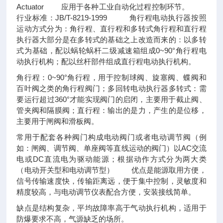
Actuator 应用于各种工业自动化过程控制环节。
行业标准：JB/T-8219-1999 角行程电动执行器按照
运动方式分为：角行程、直行程和多转式角行程和直行程
执行器大部分是在多转式的基础之上改造而来的：以多转
式为基础，配以蜗轮蜗杆二级减速箱组成0~90°角行程电
动执行机构；配以丝杆部件组成直行程电动执行机构。
角行程：0~90°角行程，用于控制球阀、旋塞阀、蝶阀和
百叶阀之类的角行程阀门；多回转电动执行器多转式：需
要运行超过360°才能实现阀门的启闭，主要用于截止阀、
管夹阀和隔膜阀；直行程：输出的是力，产生的是位移，
主要用于闸阀和滑板阀。
常用于配套各种阀门构成电动阀门或者电动调节阀（例
如：闸阀、调节阀、单座阀等直线运动的阀门）以AC交流
电或DC直流电为驱动能源；根据动作方式分为两大类
（电动开关型和电动调节型） 优点是能源取用方便，
信号传输速度快，传输距离远，便于集中控制，灵敏度和
精度较高，与电动调节仪表配合方便，安装接线简单。
缺点是结构复杂，平均故障率高于气动执行机构，适用于
防爆要求不高，气源缺乏的场所。