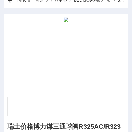
当前位置：
首页
产品中心
BELIMO风阀执行器
BELIMO驱动器LMQ24A-SR
瑞士价格博力谋三通球阀R325AC/R323