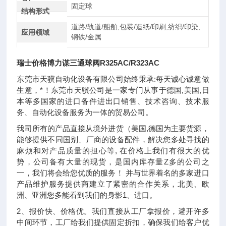
置)
固定球
结构形式
道路/轨道/船舶,包装/造纸/印刷,纺织/印染,
应用领域
钢铁/金属
瑞士价格博力谋三通球阀R325AC/R323AC
东莞市天骥自动化设备有限公司始终秉承:每天诚心诚意做
生意，*！东莞市天骥公司是一家专门从事于德国,美国,日
本等多国家的进口备件进出口销售、技术咨询、技术服
务、自动化设备服务为一体的贸易公司。
我司所有的产品直接从境外进货（美国,德国为主要货源，
能够提供不同国别、厂商的设备配件，解决您多处寻找的
麻烦和对产品质量的担心等, 在价格上我们有很大的优
势，公司备有大量的现货，是国内库存量Z多的公司之
一，我们将会给您优质的服务！ 并与世界着名的多家进口
产品维护服务提供商建立了紧密的合作关系，北美、欧
洲、亚洲您多能看到我们的身影1、进口。
2、报价快、价格优。我们直接从工厂拿报价，避开许多
中间环节，工厂给我们提供固定折扣，确保我们给客户优