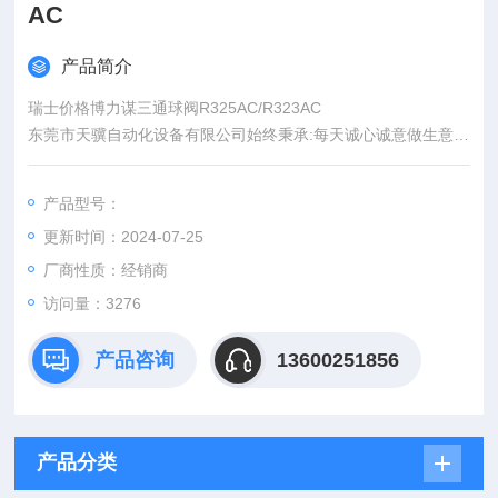
AC
产品简介
瑞士价格博力谋三通球阀R325AC/R323AC
东莞市天骥自动化设备有限公司始终秉承:每天诚心诚意做生意，
*！东莞市天骥公司是一家专门从事于德国,美国,日本等多国家的
进口备件进出口销售、技术咨询、技术服务、自动化设备服务为
产品型号：
一体的贸易公司。
更新时间：2024-07-25
我司所有的产品直接从境外进货（美国,德国为主要货源，能够提
供不同国别、厂商的设备配件，解决您多处寻找的麻烦和对产品
厂商性质：经销商
质量的担心等
访问量：3276
产品咨询
13600251856
产品分类