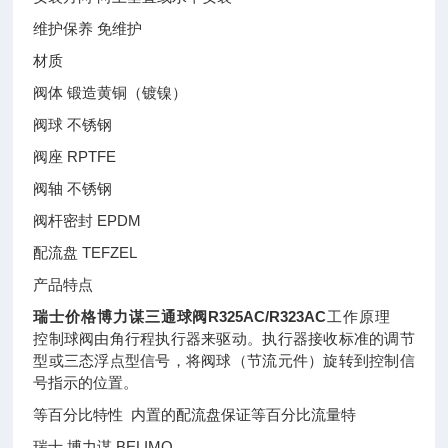
维护保养 免维护
材质
阀体 锻造黄铜（镀镍）
阀球 不锈钢
阀座 RPTFE
阀轴 不锈钢
阀杆密封 EPDM
配流盘 TEFZEL
产品特点
瑞士价格博力谋三通球阀R325AC/R323AC
工作原理
控制球阀由角行程执行器来驱动。执行器接收标准的调节
型或三态浮点型信号，将阀球（节流元件）旋转到控制信
号指示的位置。
等百分比特性 内置的配流盘保证等百分比流量特
瑞士 博力谋 BELIMO